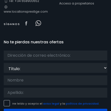
Tel: +34 658900652
Acceso a propietarios
www.locationsprestige.com
Visit our Facebook page
Visit our Facebowhatsappok pa
SÍGANOS
No te pierdas nuestras ofertas
Título:
He leído y acepto el
aviso legal
y la
política de privacidad.