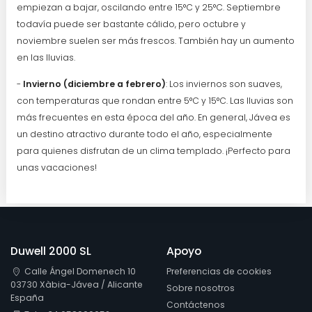
empiezan a bajar, oscilando entre 15°C y 25°C. Septiembre
todavía puede ser bastante cálido, pero octubre y
noviembre suelen ser más frescos. También hay un aumento
en las lluvias.
-
Invierno (diciembre a febrero)
: Los inviernos son suaves,
con temperaturas que rondan entre 5°C y 15°C. Las lluvias son
más frecuentes en esta época del año. En general, Jávea es
un destino atractivo durante todo el año, especialmente
para quienes disfrutan de un clima templado. ¡Perfecto para
unas vacaciones!
Duwell 2000 SL
Apoyo
Calle Ángel Domenech 10
Preferencias de cookies
03730 Xàbia-Jávea / Alicante
Sobre nosotros
España
Contáctenos