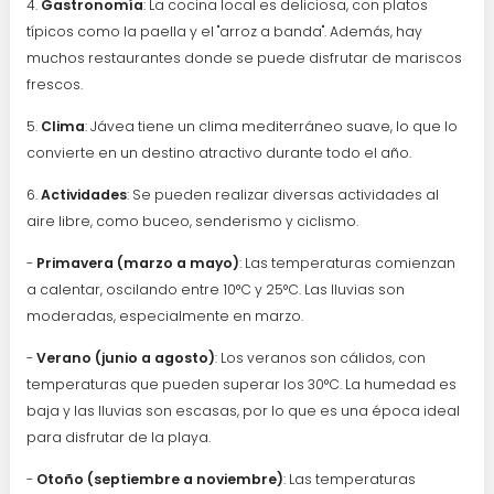
4.
Gastronomía
: La cocina local es deliciosa, con platos
típicos como la paella y el "arroz a banda". Además, hay
muchos restaurantes donde se puede disfrutar de mariscos
frescos.
5.
Clima
: Jávea tiene un clima mediterráneo suave, lo que lo
convierte en un destino atractivo durante todo el año.
6.
Actividades
: Se pueden realizar diversas actividades al
aire libre, como buceo, senderismo y ciclismo.
-
Primavera (marzo a mayo)
: Las temperaturas comienzan
a calentar, oscilando entre 10°C y 25°C. Las lluvias son
moderadas, especialmente en marzo.
-
Verano (junio a agosto)
: Los veranos son cálidos, con
temperaturas que pueden superar los 30°C. La humedad es
baja y las lluvias son escasas, por lo que es una época ideal
para disfrutar de la playa.
-
Otoño (septiembre a noviembre)
: Las temperaturas