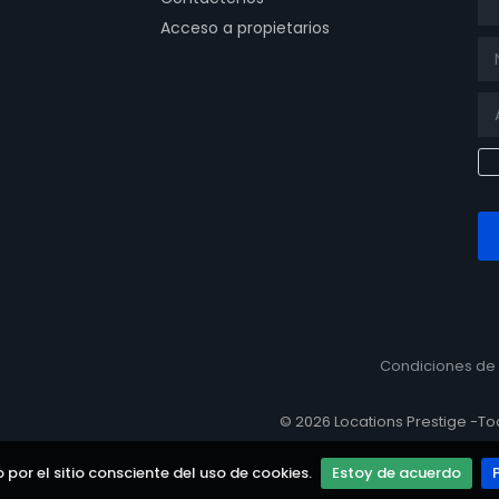
Acceso a propietarios
page
bowhatsappok page
Condiciones de 
© 2026 Locations Prestige -T
o por el sitio consciente del uso de cookies.
Estoy de acuerdo