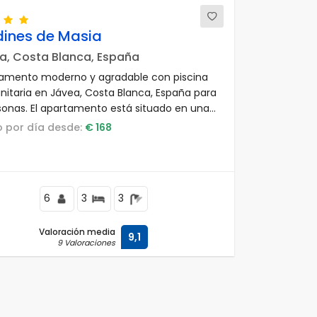
dines de Masia
a, Costa Blanca, España
amento moderno y agradable con piscina
itaria en Jávea, Costa Blanca, España para
sonas. El apartamento está situado en una
residencial de playa, cerca de restaurantes
io por día desde:
€ 168
es, tiendas, supermercados y una pista de
 a 1 km de la Playa del Arenal y a 1 km del
erráneo.
6
3
3
Valoración media
9,1
9 Valoraciones