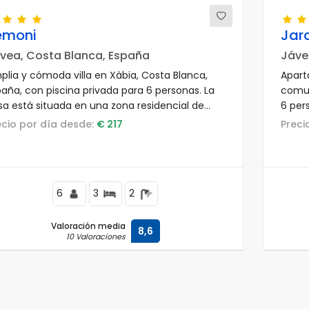
emoni
Jar
vea, Costa Blanca, España
Jáve
plia y cómoda villa en Xàbia, Costa Blanca,
Apart
paña, con piscina privada para 6 personas. La
comun
sa está situada en una zona residencial de
6 per
ya y a 2 km de la playa La Barraca, Xàbia.
zona 
recio por día desde:
€ 217
Prec
y bar
tenis,
Medit
6
3
2
Valoración media
8,6
10 Valoraciones