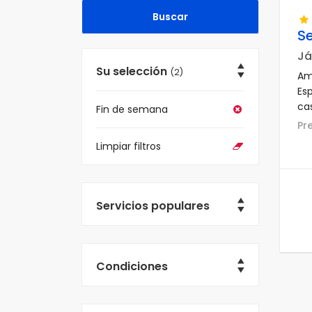
S
Já
Su selección
(2)
Am
Es
ca
Fin de semana
pla
P
Limpiar filtros
Servicios populares
Condiciones