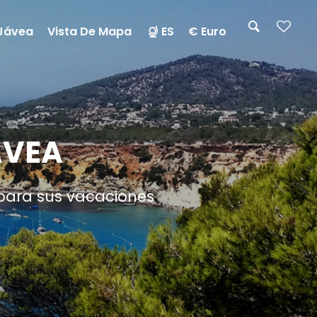
Jávea
Vista De Mapa
ES
€ Euro
ÁVEA
 para sus vacaciones