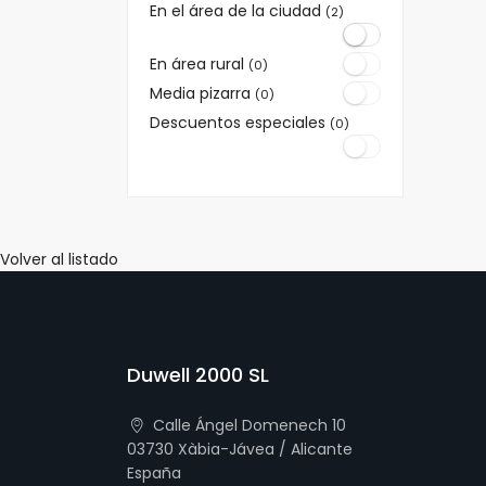
En el área de la ciudad
(2)
En área rural
(0)
Media pizarra
(0)
Descuentos especiales
(0)
Volver al listado
Duwell 2000 SL
Calle Ángel Domenech 10
03730 Xàbia-Jávea / Alicante
España