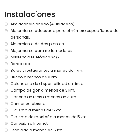
2 plazas de aparcamiento privadas
Instalaciones
Más información
pueblo más cercano a 3 kilómetros de la villa
Aire acondicionado (4 unidades)
río o orilla más cercana a 3 kilómetros de la villa
Alojamiento adecuado para el número especificado de
playa más cercana a 3 kilómetros de la villa
personas.
puerto más cercano a 3 kilómetros de la villa
parque más cercano a 3 kilómetros de la villa
Alojamiento de dos plantas.
aeropuerto más cercano: Alicante (a 100 kilómetros de la
Alojamiento para no fumadores
villa)
Asistencia telefónica 24/7
segundo aeropuerto más cercano: Valencia (> 100
Barbacoa
kilómetros)
Bares y restaurantes a menos de 1 km.
transporte público cercano: autobús a 3 kilómetros
Buceo a menos de 3 km.
no se permite fumar
Calendario de disponibilidad en línea
no se permiten mascotas
El alojamiento es muy adecuado para familias con niños
Campo de golf a menos de 3 km.
Cancha de tenis a menos de 3 km.
Instalaciones y servicios incluidos en el precio del alquiler
Chimenea abierta
de la villa
Ciclismo a menos de 5 km.
internet (WiFi)
Ciclismo de montaña a menos de 5 km.
plancha y tabla de planchar
Conexión a Internet
ropa de cama y toallas
Escalada a menos de 5 km.
servicio de recepción y servicio de emergencia 24 horas