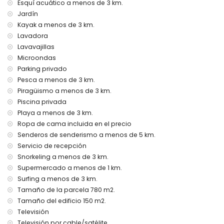
con aire acondicionado
Esquí acuático a menos de 3 km.
Jardín
Instalaciones y servicios con coste adicional
Kayak a menos de 3 km.
cama extra y cuna/cama para niños (bajo petición)
Lavadora
Lavavajillas
Entretenimiento y actividades de ocio para sus vacaciones
en Moraira, Costa Blanca
Microondas
Parking privado
bar (a menos de 1000 metros de la casa)
Pesca a menos de 3 km.
discoteca y paseo marítimo (a menos de 5 kilómetros de
la casa)
Piragüismo a menos de 3 km.
Piscina privada
Lugares de interés y cultura en Moraira, Costa Blanca
Playa a menos de 3 km.
iglesia, castillo y ruina (a menos de 5 kilómetros del
Ropa de cama incluida en el precio
alojamiento)
Senderos de senderismo a menos de 5 km.
museo (a menos de 25 kilómetros del alojamiento)
Servicio de recepción
Deportes
Snorkeling a menos de 3 km.
Supermercado a menos de 1 km.
tenis, golf, senderismo, ciclismo de montaña, ciclismo,
Surfing a menos de 3 km.
escalada, piragüismo, kayak, pesca, buceo, snorkel, surf,
windsurf y esquí acuático (a menos de 5 kilómetros de la
Tamaño de la parcela 780 m2.
villa)
Tamaño del edificio 150 m2.
equitación (a menos de 10 kilómetros de la villa)
Televisión
Televisión por cable/satélite