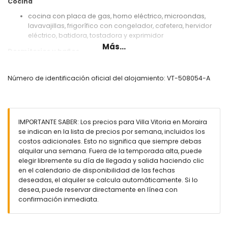
Cocina
cocina con placa de gas, horno eléctrico, microondas,
lavavajillas, frigorífico con congelador, cafetera, hervidor
eléctrico, batidora, tostadora y exprimidor
Más...
Dormitorios y baños
3 dormitorios con aire acondicionado, cada uno con
cama doble y ventilador
Número de identificación oficial del alojamiento: VT-508054-A
dormitorio con aire acondicionado, 2 camas individuales y
ventilador
baño con doble lavabo, combinación bañera/ducha,
ducha y WC
IMPORTANTE SABER: Los precios para Villa Vitoria en Moraira
baño con lavabo individual, combinación bañera/ducha y
se indican en la lista de precios por semana, incluidos los
WC
costos adicionales. Esto no significa que siempre debas
Exterior de la villa
alquilar una semana. Fuera de la temporada alta, puede
elegir libremente su día de llegada y salida haciendo clic
parcela vallada
en el calendario de disponibilidad de las fechas
piscina privada de 11m x 5m
deseadas, el alquiler se calcula automáticamente. Si lo
jardín con grava, árboles y muebles de jardín con
desea, puede reservar directamente en línea con
tumbonas
confirmación inmediata.
2 terrazas cubiertas
barbacoa
zona de estar exterior y comedor exterior