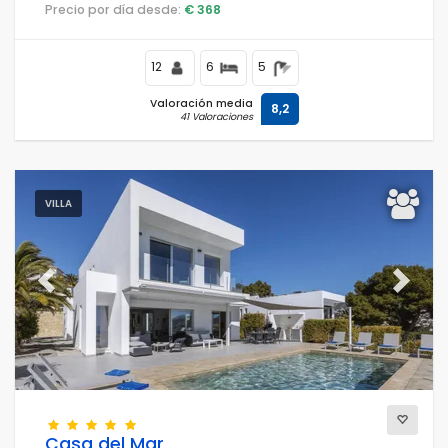
cerca de restaurantes, bares y supermercados, a 500 m
Precio por día desde:
€ 368
de la playa Cala Andrago y a 0.
12
6
5
Valoración media
8,2
41 Valoraciones
VILLA
Previous
Next
Casa del Mar