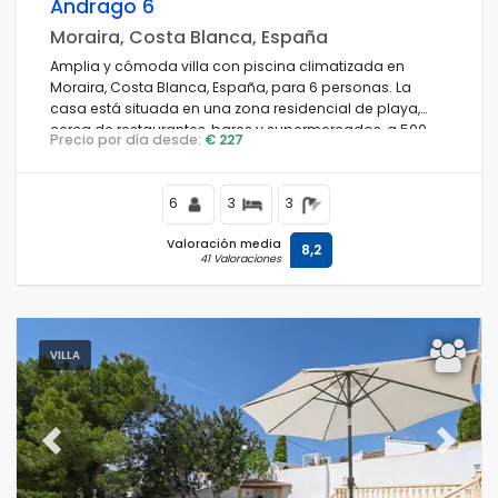
Andrago 6
Moraira, Costa Blanca, España
Amplia y cómoda villa con piscina climatizada en
Moraira, Costa Blanca, España, para 6 personas. La
casa está situada en una zona residencial de playa,
cerca de restaurantes, bares y supermercados, a 500
Precio por día desde:
€ 227
metros de la playa de Cala Andrago y a 500 metros del
Mar Mediterráneo.
6
3
3
Valoración media
8,2
41 Valoraciones
VILLA
Previous
Next