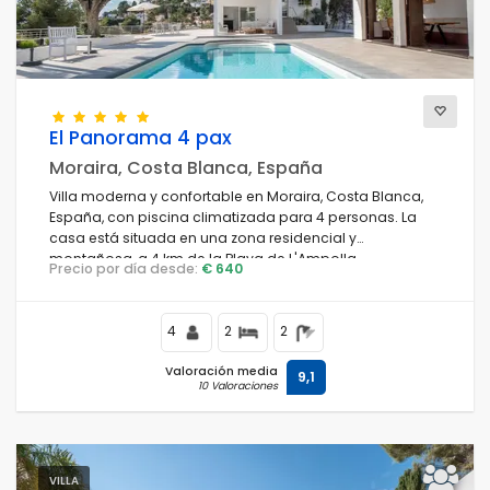
Vistas
El Panorama 4 pax
Categorías adicionales
Moraira, Costa Blanca, España
Villa moderna y confortable en Moraira, Costa Blanca,
España, con piscina climatizada para 4 personas. La
casa está situada en una zona residencial y
montañosa, a 4 km de la Playa de L'Ampolla.
Precio por día desde:
€ 640
4
2
2
Valoración media
9,1
10 Valoraciones
VILLA