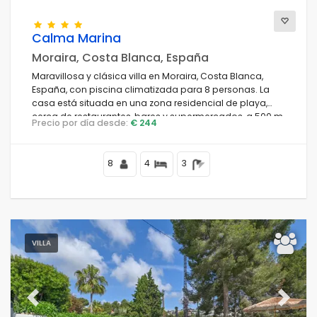
Calma Marina
Moraira, Costa Blanca, España
Maravillosa y clásica villa en Moraira, Costa Blanca,
España, con piscina climatizada para 8 personas. La
casa está situada en una zona residencial de playa,
cerca de restaurantes, bares y supermercados, a 500 m
Precio por día desde:
€ 244
de la playa Cala Andrago y a 0.
8
4
3
VILLA
Previous
Next