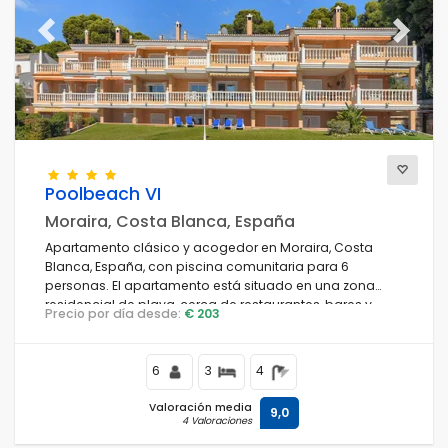
Previous
Next
Poolbeach VI
Moraira, Costa Blanca, España
Apartamento clásico y acogedor en Moraira, Costa
Blanca, España, con piscina comunitaria para 6
personas. El apartamento está situado en una zona
residencial de playa, cerca de restaurantes, bares y
Precio por día desde:
€ 203
tiendas, a 50 m de la Playa de Platgetes y a 0.
6
3
4
Valoración media
9,0
4 Valoraciones