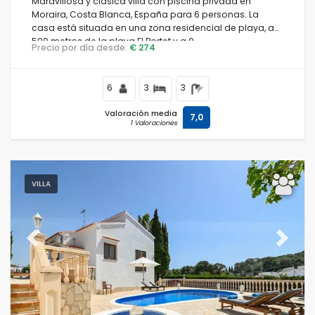
Maravillosa y clásica villa con piscina privada en
Moraira, Costa Blanca, España para 6 personas. La
casa está situada en una zona residencial de playa, a
500 metros de la playa El Portet y a 0.
Precio por día desde:
€ 274
6
3
3
Valoración media
7,0
1 Valoraciones
VILLA
Previous
Next