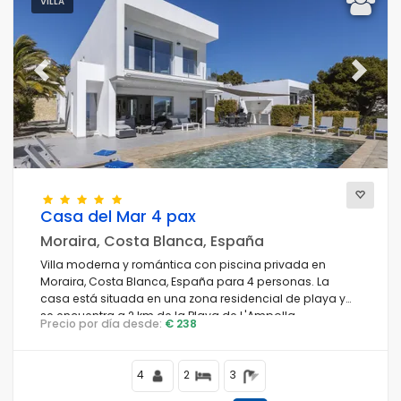
VILLA
Previous
Next
Casa del Mar 4 pax
Moraira, Costa Blanca, España
Villa moderna y romántica con piscina privada en
Moraira, Costa Blanca, España para 4 personas. La
casa está situada en una zona residencial de playa y
se encuentra a 2 km de la Playa de L'Ampolla.
Precio por día desde:
€ 238
4
2
3