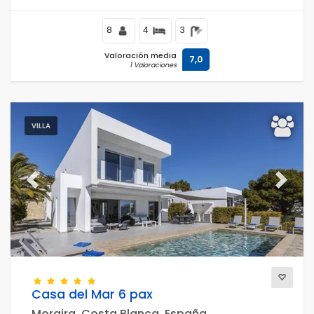
8
4
3
Valoración media
7,0
1 Valoraciones
VILLA
Previous
Next
Casa del Mar 6 pax
Moraira, Costa Blanca, España