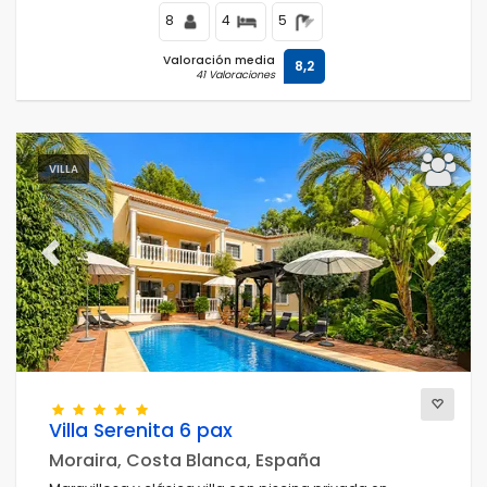
8
4
5
Valoración media
8,2
41 Valoraciones
VILLA
Previous
Next
Villa Serenita 6 pax
Moraira, Costa Blanca, España