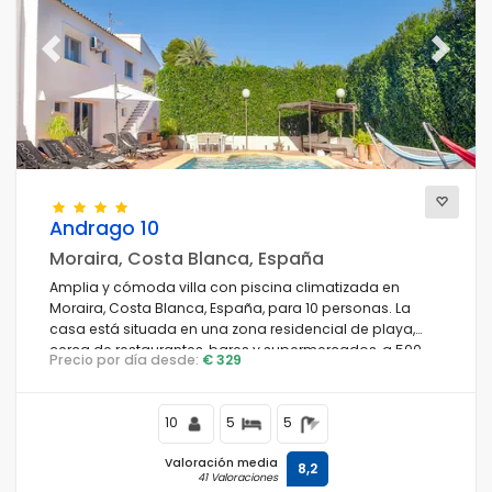
Previous
Next
Andrago 10
Moraira, Costa Blanca, España
Amplia y cómoda villa con piscina climatizada en
Moraira, Costa Blanca, España, para 10 personas. La
casa está situada en una zona residencial de playa,
cerca de restaurantes, bares y supermercados, a 500
Precio por día desde:
€ 329
metros de la playa de Cala Andrago y a 0,5 km del mar
Mediterráneo.
10
5
5
Valoración media
8,2
41 Valoraciones