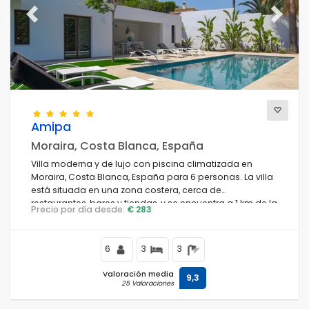
Previous
Next
Amipa
Moraira, Costa Blanca, España
Villa moderna y de lujo con piscina climatizada en
Moraira, Costa Blanca, España para 6 personas. La villa
está situada en una zona costera, cerca de
restaurantes, bares y tiendas, y se encuentra a 1 km de la
Precio por día desde:
€ 283
playa.
6
3
3
Valoración media
9,3
25 Valoraciones