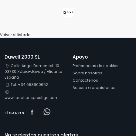
1
2
>
>>
Volver al listado
Duwell 2000 SL
Apoyo
Calle Ángel Domenech 10
Preferencias de cookies
03730 Xàbia-Jávea / Alicante
Sobre nosotros
España
Contáctenos
Tel: +34 658900652
Acceso a propietarios
www.locationsprestige.com
Visit our Facebook page
Visit our Facebowhatsappok pa
SÍGANOS
No te pierdas nuestras ofertas