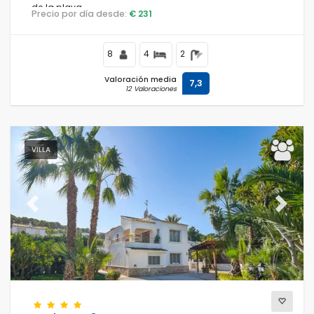
de la playa.
Precio por día desde:
€ 231
8
4
2
Valoración media
7,3
12 Valoraciones
VILLA
Previous
Next