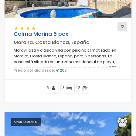
Calma Marina 6 pax
Moraira, Costa Blanca, España
Maravillosa y clásica villa con piscina climatizada en
Moraira, Costa Blanca, España, para 6 personas. La
casa está situada en una zona residencial de playa,
cerca de restaurantes, bares y supermercados, a 500 m
Precio por día desde:
€ 205
de la playa de Cala Andrago y a 0,5 km del mar
Mediterráneo.
6
3
2
APARTAMENTO