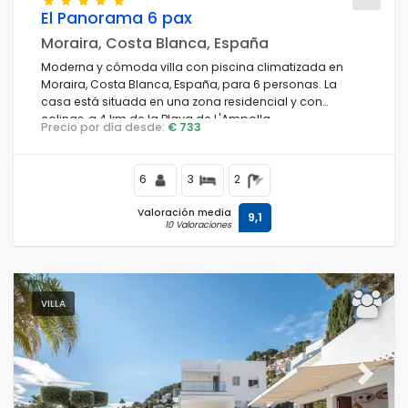
El Panorama 6 pax
Moraira, Costa Blanca, España
Moderna y cómoda villa con piscina climatizada en
Condiciones
Moraira, Costa Blanca, España, para 6 personas. La
casa está situada en una zona residencial y con
colinas, a 4 km de la Playa de L'Ampolla.
Precio por día desde:
€ 733
Opciones
6
3
2
Valoración media
9,1
10 Valoraciones
Distancias
Confort
VILLA
Servicios
Previous
Next