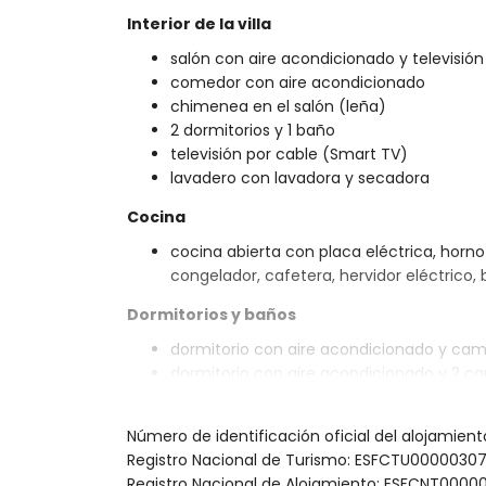
Interior de la villa
salón con aire acondicionado y televisión
comedor con aire acondicionado
chimenea en el salón (leña)
2 dormitorios y 1 baño
televisión por cable (Smart TV)
lavadero con lavadora y secadora
Cocina
cocina abierta con placa eléctrica, horno e
congelador, cafetera, hervidor eléctrico, 
Dormitorios y baños
dormitorio con aire acondicionado y cam
dormitorio con aire acondicionado y 2 c
baño con lavabo individual, ducha y WC
Exterior de la villa
Número de identificación oficial del alojamie
Registro Nacional de Turismo: ESFCTU00000
parcela grande y cerrada
Registro Nacional de Alojamiento: ESFCNT0