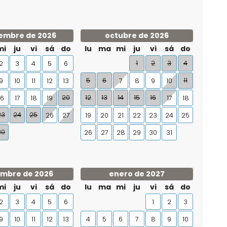
embre de 2026
octubre de 2026
mi
ju
vi
sá
do
lu
ma
mi
ju
vi
sá
do
1
2
3
4
2
3
4
5
6
5
6
11
9
10
11
12
13
7
8
9
10
20
12
13
14
15
16
16
17
18
19
17
18
23
24
25
26
27
19
20
21
22
23
24
25
30
26
27
28
29
30
31
embre de 2026
enero de 2027
mi
ju
vi
sá
do
lu
ma
mi
ju
vi
sá
do
2
3
4
5
6
1
2
3
9
10
11
12
13
4
5
6
7
8
9
10