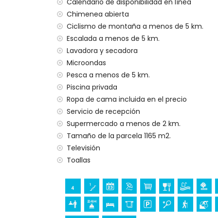
Calendario de disponibilidad en línea
internet (WiFi)
aspiradora y plancha con tabla de planc
Chimenea abierta
ropa de cama y toallas
Ciclismo de montaña a menos de 5 km.
servicio de recepción y servicio de emer
Escalada a menos de 5 km.
calefacción central y aire acondicionado
Lavadora y secadora
Instalaciones y servicios con cargo extra
Microondas
Pesca a menos de 5 km.
cama extra y cuna para niños (a petició
Piscina privada
Lugares de interés y cultura en Jávea, Cos
Ropa de cama incluida en el precio
museo (Pueblo Histórico, Jávea), iglesia (
Servicio de recepción
monumento (Pueblo Histórico, Jávea), edif
Supermercado a menos de 2 km.
histórico (Pueblo Histórico y Jávea) (a m
Tamaño de la parcela 1165 m2.
castillo (Portal de la Vila y Denia) (a me
Televisión
Toallas
Deportes
tenis, senderismo, ciclismo de montaña, c
surf y windsurf (a menos de 5 kilómetros d
golf (Club de Golf Jávea, Jávea) y equitac