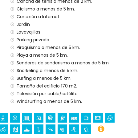
Cancha de tenis a menos de 2 km.
har
Ciclismo a menos de 5 km.
Conexión a Internet
gencia 24 horas
Jardín
Lavavajillas
Parking privado
Piragüismo a menos de 5 km.
n)
Playa a menos de 5 km.
ta Blanca
Senderos de senderismo a menos de 5 km.
San Bartolomé, Jávea), ruina (Pueblo Histórico, Jávea),
Snorkeling a menos de 5 km.
icio arquitectónico (Pueblo Histórico, Jávea), lugar
Surfing a menos de 5 km.
enos de 10 kilómetros del alojamiento)
Tamaño del edificio 170 m2.
nos de 25 kilómetros del alojamiento)
Televisión por cable/satélite
Windsurfing a menos de 5 km.
iclismo, escalada, piragüismo, pesca, buceo, snorkel,
e la villa)
ión (a menos de 10 kilómetros de la villa)