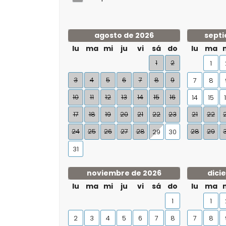
agosto de 2026
septi
lu
ma
mi
ju
vi
sá
do
lu
ma
1
2
1
3
4
5
6
7
8
9
7
8
10
11
12
13
14
15
16
14
15
17
18
19
20
21
22
23
21
22
24
25
26
27
28
28
29
29
30
31
noviembre de 2026
dici
lu
ma
mi
ju
vi
sá
do
lu
ma
1
1
2
3
4
5
6
7
8
7
8