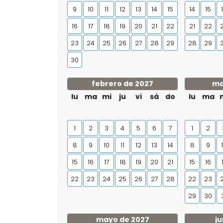
9
10
11
12
13
14
15
14
15
16
17
18
19
20
21
22
21
22
23
24
25
26
27
28
29
28
29
30
febrero de 2027
ma
lu
ma
mi
ju
vi
sá
do
lu
ma
1
2
3
4
5
6
7
1
2
8
9
10
11
12
13
14
8
9
15
16
17
18
19
20
21
15
16
22
23
24
25
26
27
28
22
23
29
30
mayo de 2027
ju