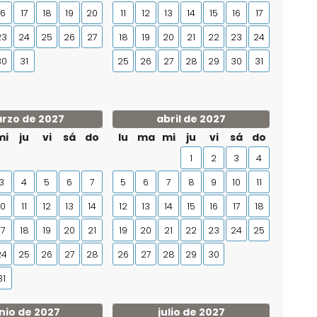
16
17
18
19
20
11
12
13
14
15
16
17
23
24
25
26
27
18
19
20
21
22
23
24
30
31
25
26
27
28
29
30
31
rzo de 2027
abril de 2027
mi
ju
vi
sá
do
lu
ma
mi
ju
vi
sá
do
1
2
3
4
3
4
5
6
7
5
6
7
8
9
10
11
10
11
12
13
14
12
13
14
15
16
17
18
17
18
19
20
21
19
20
21
22
23
24
25
24
25
26
27
28
26
27
28
29
30
31
nio de 2027
julio de 2027