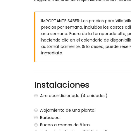
piscina privada de 8m x 4m y 2m de pro
jardín con grava, árboles y muebles de 
4 terrazas, de las cuales 1 está cubierta
IMPORTANTE SABER: Los precios para Villa Vill
barbacoa
precios por semana, incluidos los costos adi
ducha exterior
una semana. Fuera de la temporada alta, pue
zona de estar al aire libre y comedor exte
haciendo clic en el calendario de disponibili
espacio de aparcamiento privado cubier
automáticamente. Si lo desea, puede reser
Más información
inmediata.
pueblo más cercano: Jávea (a menos de 10
río o costa más cercana: Mediterráneo, Já
playa más cercana: Cala de la Barraca, Já
puerto más cercano: Duanes del Mar, Jáve
Instalaciones
parque más cercano: La Guardia, Jávea (a
aeropuerto más cercano: Alicante (a meno
Aire acondicionado (4 unidades)
segundo aeropuerto más cercano: Valenci
no se permiten mascotas
Alojamiento de una planta.
El alojamiento es muy adecuado para fam
Barbacoa
Instalaciones y servicios incluidos en el prec
Buceo a menos de 5 km.