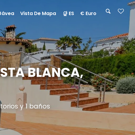
Jávea
Vista De Mapa
ES
€ Euro
OSTA BLANCA,
torios y 1 baños