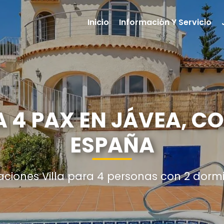
Inicio
Información Y Servicio
A 4 PAX EN JÁVEA, C
ESPAÑA
aciones Villa para 4 personas con 2 dormi