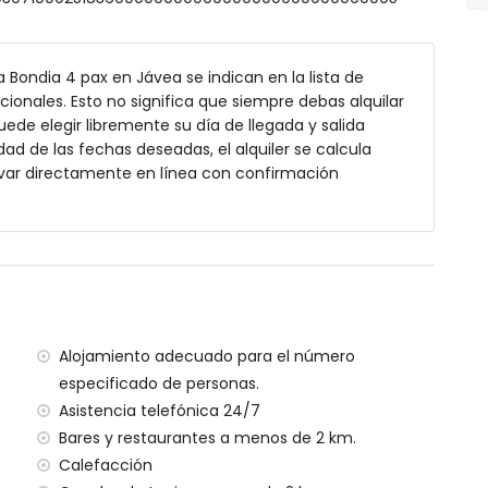
fundidad
jardín con tumbonas
a Bondia 4 pax en Jávea se indican en la lista de
cionales. Esto no significa que siempre debas alquilar
de elegir libremente su día de llegada y salida
rior
dad de las fechas deseadas, el alquiler se calcula
to
var directamente en línea con confirmación
 kilómetros de la villa)
vea (a menos de 5 kilómetros de la villa)
vea (a menos de 5 kilómetros de la villa)
a (a menos de 10 kilómetros de la villa)
 menos de 5 kilómetros de la villa)
s de 100 kilómetros de la villa)
Alojamiento adecuado para el número
a (> 100 kilómetros)
especificado de personas.
Asistencia telefónica 24/7
ilias con niños
Bares y restaurantes a menos de 2 km.
io del alquiler de la villa
Calefacción