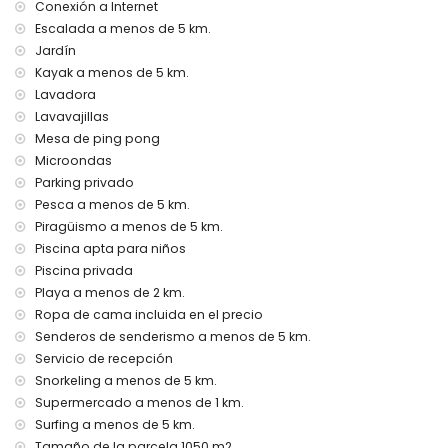
kilómetros)
Conexión a Internet
No se permite fumar
Escalada a menos de 5 km.
No se permiten mascotas
Jardín
El alojamiento es muy adecuado para familias con niños
Kayak a menos de 5 km.
Instalaciones y servicios incluidos en el precio del alquiler
Lavadora
de la villa
Lavavajillas
Mesa de ping pong
Internet (fibra óptica)
Plancha y tabla de planchar
Microondas
Ropa de cama y toallas
Parking privado
Servicio de recepción y servicio de emergencia 24 horas
Pesca a menos de 5 km.
Billar y mesa de ping-pong
Piragüismo a menos de 5 km.
Calefacción central y aire acondicionado
Piscina apta para niños
Instalaciones y servicios con coste adicional
Piscina privada
Playa a menos de 2 km.
Servicio de aeropuerto
Ropa de cama incluida en el precio
Cama extra y cuna (bajo demanda)
Senderos de senderismo a menos de 5 km.
Entretenimiento y actividades de ocio para sus vacaciones
Servicio de recepción
en Xàbia, Costa Blanca
Snorkeling a menos de 5 km.
Bar (a menos de 5 kilómetros de la casa)
Supermercado a menos de 1 km.
Surfing a menos de 5 km.
Lugares de interés y cultura en Xàbia, Costa Blanca
Tamaño de la parcela 1050 m2.