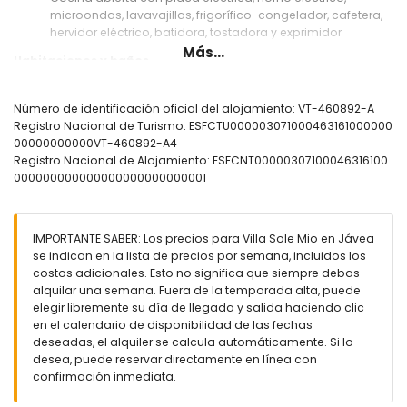
microondas, lavavajillas, frigorífico-congelador, cafetera,
hervidor eléctrico, batidora, tostadora y exprimidor
Más...
Habitaciones y baños
Habitación con aire acondicionado, cama de matrimonio
(medidas 200 por 150 cm) y baño en suite
Número de identificación oficial del alojamiento: VT-460892-A
Habitación con aire acondicionado, cama de matrimonio
Registro Nacional de Turismo: ESFCTU000003071000463161000000
(medidas 200 por 160 cm) y baño en suite
00000000000VT-460892-A4
Habitación con aire acondicionado y cama de
Registro Nacional de Alojamiento: ESFCNT00000307100046316100
matrimonio (medidas 200 por 150 cm)
000000000000000000000000001
Habitación con aire acondicionado, cama doble
(medidas 190 por 140 cm) y baño en suite
Habitación con aire acondicionado y 2 camas individuales
IMPORTANTE SABER: Los precios para Villa Sole Mio en Jávea
(medidas 190 por 90 cm)
se indican en la lista de precios por semana, incluidos los
2 baños en suite, cada uno con lavabo individual, bañera,
costos adicionales. Esto no significa que siempre debas
ducha y WC
alquilar una semana. Fuera de la temporada alta, puede
Baño en suite con lavabo individual, ducha y WC
elegir libremente su día de llegada y salida haciendo clic
Baño con lavabo individual, ducha y WC
en el calendario de disponibilidad de las fechas
Exterior de la villa
deseadas, el alquiler se calcula automáticamente. Si lo
desea, puede reservar directamente en línea con
Parcela grande y cerrada
confirmación inmediata.
Piscina privada ovalada de 8m x 4m y 2m de profundidad
Piscina infantil