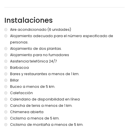
Hermoso jardín con césped, grava, árboles y muebles de
jardín con tumbonas
Zona de juegos
Instalaciones
3 terrazas, de las cuales 1 está cubierta
Cocina exterior y barbacoa
Aire acondicionado (6 unidades)
Ducha exterior
Alojamiento adecuado para el número especificado de
Zona de estar y comedor al aire libre
3 plazas de aparcamiento privado
personas.
Alojamiento de dos plantas.
Más información
Alojamiento para no fumadores
Pueblo más cercano: Xàbia (a menos de 5 kilómetros de la
Asistencia telefónica 24/7
villa)
Barbacoa
Ribera o litoral más cercano: Mediterráneo, Xàbia (a
Bares y restaurantes a menos de 1 km.
menos de 2 kilómetros de la villa)
Billar
Playa más cercana: La Barraca, Xàbia (a menos de 2
Buceo a menos de 5 km.
kilómetros de la villa)
Puerto más cercano: Aduanas del Mar, Xàbia (a menos de
Calefacción
5 kilómetros de la villa)
Calendario de disponibilidad en línea
Parque más cercano: Montgó, Xàbia (a menos de 5
Cancha de tenis a menos de 1 km.
kilómetros de la villa)
Chimenea abierta
Aeropuerto más cercano: Alicante (a menos de 100
Ciclismo a menos de 5 km.
kilómetros de la villa)
Ciclismo de montaña a menos de 5 km.
Segundo aeropuerto más cercano: Valencia (> 100