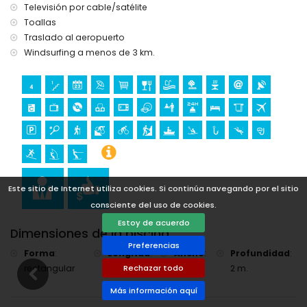
windsurf y esquí acuático (a menos de 5 kilómetros de la
Televisión por cable/satélite
villa)
Toallas
Golf (Club de Golf Jávea, Jávea) y equitación (a menos de
Traslado al aeropuerto
10 kilómetros de la villa)
Windsurfing a menos de 3 km.
Este sitio de Internet utiliza cookies. Si continúa navegando por el sitio
consciente del uso de cookies.
Estoy de acuerdo
Dimensiones de la piscina
Preferencias
Forma
:
Longitud
:
Ancho
:
Profundidad
:
rectangular
8 m.
4 m.
2 m.
Rechazar todo
Más información aquí