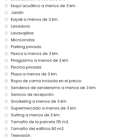
Servicio de recepción y servicio de emergencia 24 horas
Esquí acuático a menos de 3 km.
Instalaciones y servicios con cargo adicional
Jardín
Kayak a menos de 3 km.
Servicio de aeropuerto
Cama adicional y camas/cunas para niños (a demanda)
Lavadora
Lavavajillas
Entretenimiento y actividades de ocio para sus vacaciones
Microondas
en Jávea, Costa Blanca
Parking privado
Cine, teatro, discoteca, bar, paseo marítimo (El Arenal y
Pesca a menos de 3 km.
Jávea) (a menos de 5 kilómetros de la casa)
Piragüismo a menos de 3 km.
Visitas y cultura en Jávea, Costa Blanca
Piscina privada
Playa a menos de 3 km.
Museo (Pueblo Histórico, Jávea), iglesia (San Bartolomé,
Ropa de cama incluida en el precio
Jávea), ruina (Pueblo Histórico, Jávea), monumento
(Pueblo Histórico, Jávea), edificio arquitectónico (Pueblo
Senderos de senderismo a menos de 3 km.
Histórico, Jávea), lugar histórico (Pueblo Histórico y Jávea)
Servicio de recepción
(a menos de 5 kilómetros del alojamiento)
Snorkeling a menos de 3 km.
Castillo (Portal de la Vila y Dénia) (a menos de 25
Supermercado a menos de 3 km.
kilómetros del alojamiento)
Surfing a menos de 3 km.
Deportes
Tamaño de la parcela 115 m2.
Tamaño del edificio 80 m2.
Tenis, senderismo, ciclismo de montaña, ciclismo,
escalada, piragüismo, kayak, pesca, buceo, esnórquel, surf,
Televisión