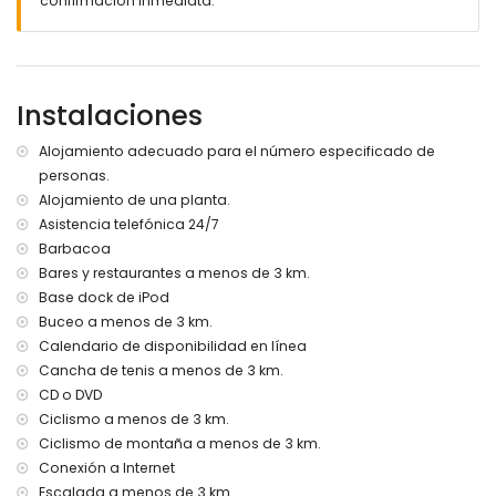
confirmación inmediata.
Más información
Pueblo más cercano: Jávea (a menos de 5 kilómetros de
la villa)
Orilla o ribera más cercana: Mediterráneo, Jávea (a menos
de 3 kilómetros de la villa)
Instalaciones
Playa más cercana: El Arenal, Jávea (a menos de 3
kilómetros de la villa)
Alojamiento adecuado para el número especificado de
Puerto más cercano: Duanes del Mar, Jávea (a menos de 5
personas.
kilómetros de la villa)
Alojamiento de una planta.
Parque más cercano: Parque Pinosol, Jávea (a menos de 3
kilómetros de la villa)
Asistencia telefónica 24/7
Aeropuerto más cercano: Alicante (a menos de 100
Barbacoa
kilómetros de la villa)
Bares y restaurantes a menos de 3 km.
Segundo aeropuerto más cercano: Valencia (> 100
Base dock de iPod
kilómetros)
Buceo a menos de 3 km.
No se admiten mascotas
Calendario de disponibilidad en línea
El alojamiento es muy adecuado para familias con niños
Cancha de tenis a menos de 3 km.
Instalaciones y servicios incluidos en el precio del alquiler
CD o DVD
de la villa
Ciclismo a menos de 3 km.
Internet (WiFi)
Ciclismo de montaña a menos de 3 km.
Aspiradora, plancha y tabla de planchar
Conexión a Internet
Ropa de cama y toallas
Escalada a menos de 3 km.