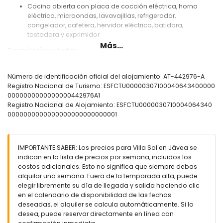
Cocina abierta con placa de cocción eléctrica, horno
eléctrico, microondas, lavavajillas, refrigerador,
congelador, cafetera, hervidor eléctrico, batidora,
tostadora y exprimidor
Más...
Dormitorios y baños
Dormitorio con cama doble, televisión, ventilador y baño en
suite
Número de identificación oficial del alojamiento: AT-442976-A
Dormitorio con 2 camas individuales y ventilador
Registro Nacional de Turismo: ESFCTU00000307100040643400000
Baño en suite con lavabo individual, ducha y WC
0000000000000000442976A1
Baño con lavabo individual, ducha y WC
Registro Nacional de Alojamiento: ESFCTU0000030710004064340
0000000000000000000000000001
Exterior de la villa
Terreno cerrado
Piscina privada de 8m x 4m y 2m de profundidad
IMPORTANTE SABER: Los precios para Villa Sol en Jávea se
Jardín con grava, árboles y muebles de jardín con
indican en la lista de precios por semana, incluidos los
tumbonas
costos adicionales. Esto no significa que siempre debas
2 terrazas
alquilar una semana. Fuera de la temporada alta, puede
Barbacoa
elegir libremente su día de llegada y salida haciendo clic
Ducha exterior
en el calendario de disponibilidad de las fechas
Zona de estar al aire libre y zona de comedor exterior
deseadas, el alquiler se calcula automáticamente. Si lo
Espacio de aparcamiento privado cubierto
desea, puede reservar directamente en línea con