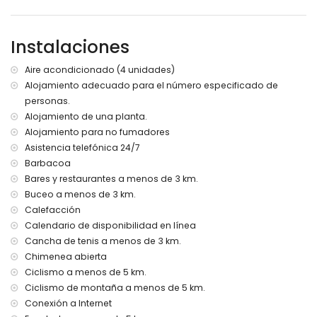
la villa)
orilla o ribera más cercana: Mediterráneo, Jávea (a menos
de 3 kilómetros de la villa)
Instalaciones
playa más cercana: El Arenal, Jávea (a menos de 3
kilómetros de la villa)
Aire acondicionado (4 unidades)
puerto más cercano: Nou Fontana (a menos de 3
Alojamiento adecuado para el número especificado de
kilómetros de la villa)
personas.
parque más cercano: Montgó, Jávea (a menos de 5
kilómetros de la villa)
Alojamiento de una planta.
aeropuerto más cercano: Alicante (a menos de 100
Alojamiento para no fumadores
kilómetros de la villa)
Asistencia telefónica 24/7
segundo aeropuerto más cercano: Valencia (> 100
Barbacoa
kilómetros)
Bares y restaurantes a menos de 3 km.
prohibido fumar
Buceo a menos de 3 km.
no se permiten mascotas
Calefacción
El alojamiento es muy adecuado para familias con niños
Calendario de disponibilidad en línea
Instalaciones y servicios incluidos en el precio del alquiler
Cancha de tenis a menos de 3 km.
de la villa
Chimenea abierta
internet (WiFi)
Ciclismo a menos de 5 km.
aspiradora y plancha con tabla de planchar
Ciclismo de montaña a menos de 5 km.
ropa de cama y toallas
Conexión a Internet
servicio de recepción y servicio de emergencia 24 horas