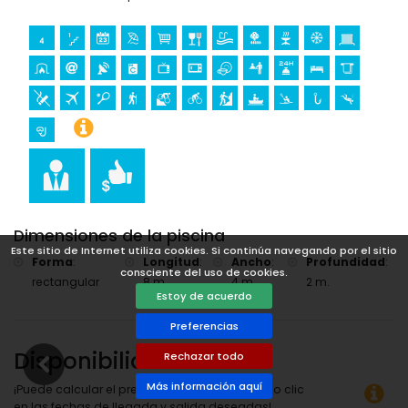
escalada, piragüismo, kayak, pesca, buceo y snorkel (a
menos de 5 kilómetros de la villa)
golf (Club de Golf, Jávea) y equitación (a menos de 10
kilómetros de la villa)
Dimensiones de la piscina
Este sitio de Internet utiliza cookies. Si continúa navegando por el sitio
Forma
:
Longitud
:
Ancho
:
Profundidad
:
consciente del uso de cookies.
rectangular
8 m.
4 m.
2 m.
Estoy de acuerdo
Preferencias
Disponibilidad
Rechazar todo
Más información aquí
¡Puede calcular el precio del alquiler haciendo clic
en las fechas de llegada y salida deseadas!