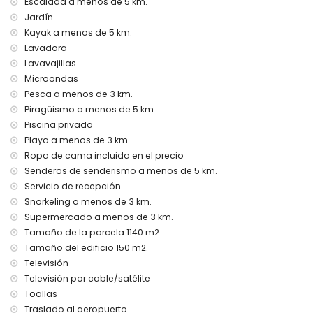
Escalada a menos de 5 km.
calefacción por aire y aire acondicionado
Jardín
Instalaciones y servicios con coste adicional
Kayak a menos de 5 km.
servicio de aeropuerto
Lavadora
cama extra y cuna (bajo demanda)
Lavavajillas
Microondas
Entretenimiento y actividades de ocio para sus vacaciones
en Jávea, Costa Blanca
Pesca a menos de 3 km.
Piragüismo a menos de 5 km.
discoteca, bar, paseo marítimo (El Arenal y Jávea) (a
Piscina privada
menos de 5 kilómetros de la casa)
Playa a menos de 3 km.
Lugares de interés y cultura en Jávea, Costa Blanca
Ropa de cama incluida en el precio
museo (Histórico de Jávea, Jávea), iglesia (Virgen de
Senderos de senderismo a menos de 5 km.
Loreto, Puerto, Jávea), ruina (Molinos de Viento, Jávea),
Servicio de recepción
monumento (Pueblo de Jávea, Jávea), edificio
Snorkeling a menos de 3 km.
arquitectónico (Pueblo de Jávea, Jávea), sitio histórico
Supermercado a menos de 3 km.
(Pueblo de Jávea y Jávea) (a menos de 10 kilómetros del
Tamaño de la parcela 1140 m2.
alojamiento)
Tamaño del edificio 150 m2.
palacio (Palacio Real, Valencia), castillo (Portal de la Vila y
Denia) (a menos de 25 kilómetros del alojamiento)
Televisión
Televisión por cable/satélite
Deportes
Toallas
tenis, senderismo, ciclismo de montaña, ciclismo,
Traslado al aeropuerto