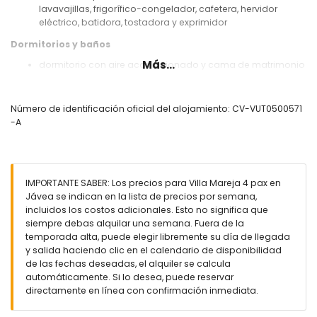
lavavajillas, frigorífico-congelador, cafetera, hervidor
eléctrico, batidora, tostadora y exprimidor
Dormitorios y baños
Más...
dormitorio con aire acondicionado y cama de matrimonio
(200 x 160cm) y baño en-suite
dormitorio con aire acondicionado y 2 camas individuales
(200 x 90cm)
Número de identificación oficial del alojamiento: CV-VUT0500571
baño en-suite con lavabo, ducha y WC
-A
baño con lavabo, ducha y WC
Exterior de la villa
parcela grande y vallada
IMPORTANTE SABER: Los precios para Villa Mareja 4 pax en
piscina privada de 8m x 4m y 2m de profundidad
Jávea se indican en la lista de precios por semana,
maravilloso jardín con césped, grava, árboles y mobiliario
incluidos los costos adicionales. Esto no significa que
de jardín con tumbonas
siempre debas alquilar una semana. Fuera de la
3 terrazas, de las cuales 1 está cubierta
temporada alta, puede elegir libremente su día de llegada
barbacoa
y salida haciendo clic en el calendario de disponibilidad
ducha exterior
de las fechas deseadas, el alquiler se calcula
zona de estar y comedor al aire libre
automáticamente. Si lo desea, puede reservar
directamente en línea con confirmación inmediata.
Más información
pueblo más cercano: Jávea (a menos de 5 kilómetros de