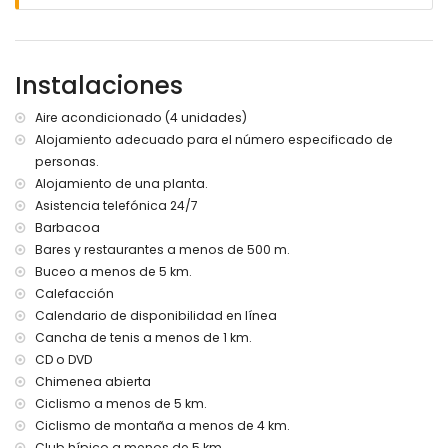
3 terrazas, de las cuales 1 está cubierta
barbacoa
ducha exterior
zona de estar al aire libre y área de comedor al aire libre
Instalaciones
2 plazas de aparcamiento privado y cerrado
Más información
Aire acondicionado (4 unidades)
Alojamiento adecuado para el número especificado de
pueblo más cercano: Xàbia (a menos de 5 kilómetros de
personas.
la villa)
playa más cercana: El Arenal, Xàbia (a menos de 3
Alojamiento de una planta.
kilómetros de la villa)
Asistencia telefónica 24/7
puerto más cercano: Puerto Aduanas del Mar, Xàbia (a
Barbacoa
menos de 4 kilómetros de la villa)
Bares y restaurantes a menos de 500 m.
parque más cercano: Pinosol, Xàbia (a menos de 5
Buceo a menos de 5 km.
kilómetros de la villa)
Calefacción
aeropuerto más cercano: Alicante (> 100 kilómetros)
Calendario de disponibilidad en línea
segundo aeropuerto más cercano: Valencia (> 100
kilómetros)
Cancha de tenis a menos de 1 km.
se admiten mascotas
CD o DVD
El alojamiento es muy adecuado para familias con niños
Chimenea abierta
Ciclismo a menos de 5 km.
Instalaciones y servicios incluidos en el precio del alquiler
de la villa
Ciclismo de montaña a menos de 4 km.
Club hípico a menos de 5 km.