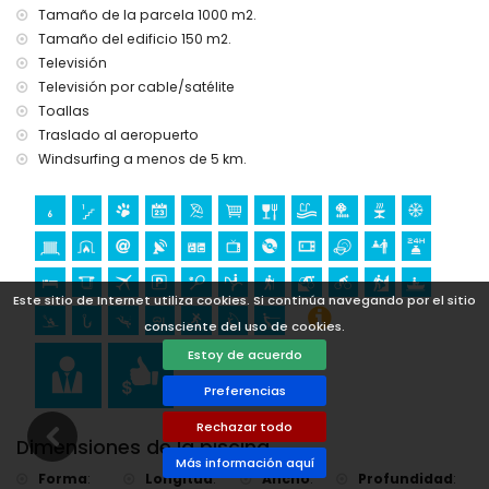
del alojamiento)
Tamaño de la parcela 1000 m2.
Deportes
Tamaño del edificio 150 m2.
Televisión
tenis (a menos de 1000 metros de la villa)
Televisión por cable/satélite
equitación, senderismo, ciclismo de montaña, ciclismo,
escalada, canotaje, kayak, pesca, buceo, snorkel, surf,
Toallas
windsurf y esquí acuático (a menos de 5 kilómetros de la
Traslado al aeropuerto
villa)
Windsurfing a menos de 5 km.
golf (Club de Golf y Xàbia) (a menos de 10 kilómetros de la
villa)
Este sitio de Internet utiliza cookies. Si continúa navegando por el sitio
consciente del uso de cookies.
Estoy de acuerdo
Preferencias
Rechazar todo
Dimensiones de la piscina
Más información aquí
Forma
:
Longitud
:
Ancho
:
Profundidad
: