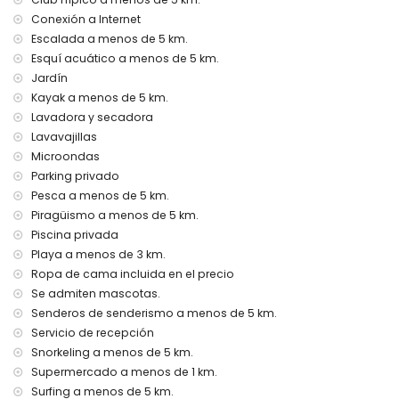
internet (WiFi)
Conexión a Internet
plancha y tabla de planchar
ropa de cama y toallas
Escalada a menos de 5 km.
servicio de recepción y servicio de emergencia las 24
Esquí acuático a menos de 5 km.
horas
Jardín
calefacción de aire y con aire acondicionado
Kayak a menos de 5 km.
Instalaciones y servicios con cargo extra
Lavadora y secadora
Lavavajillas
servicio de aeropuerto
Microondas
cama extra y cuna/cama para niños (bajo demanda)
Parking privado
Entretenimiento y actividades de ocio para sus vacaciones
Pesca a menos de 5 km.
en Xàbia, Costa Blanca
Piragüismo a menos de 5 km.
cine, teatro, bar, paseo (El Arenal y Xàbia) (a menos de 5
Piscina privada
kilómetros de la casa)
Playa a menos de 3 km.
Sitios de interés y cultura en Xàbia, Costa Blanca
Ropa de cama incluida en el precio
Se admiten mascotas.
museo (Histórico de Xàbia, Xàbia), iglesia (Virgen de Loreto,
Senderos de senderismo a menos de 5 km.
Puerto, Xàbia), castillo (Portal de la Vila, Dénia), monumento
Servicio de recepción
(Pueblo de Xàbia, Xàbia), edificio arquitectónico (Histórico
de Xàbia, Xàbia), lugar histórico (Pueblo de Xàbia y Xàbia)
Snorkeling a menos de 5 km.
(a menos de 5 kilómetros del alojamiento)
Supermercado a menos de 1 km.
ruina (Molinos de Viento y Xàbia) (a menos de 10 kilómetros
Surfing a menos de 5 km.