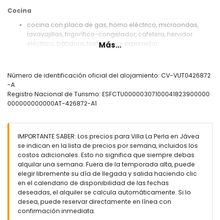
Cocina
cocina con placa de gas, horno eléctrico, microondas,
lavavajillas, frigorífico-congelador, cafetera, hervidor
eléctrico, batidora, tostadora y exprimidor
Más...
Dormitorios y baños
dormitorio con aire acondicionado y cama tamaño queen
Número de identificación oficial del alojamiento: CV-VUT0426872
(medidas 190 por 150 cm)
-A
dormitorio con aire acondicionado, 2 camas individuales
Registro Nacional de Turismo: ESFCTU00000307100041823900000
(medidas 200 por 90 cm) y baño en suite
000000000000AT-426872-A1
dormitorio con aire acondicionado y 2 camas individuales
(medidas 200 por 90 cm)
baño en suite con lavabo individual, combinación de
IMPORTANTE SABER: Los precios para Villa La Perla en Jávea
bañera/ducha, bidé e inodoro
se indican en la lista de precios por semana, incluidos los
baño con lavabo individual, combinación de
costos adicionales. Esto no significa que siempre debas
bañera/ducha, bidé e inodoro
alquilar una semana. Fuera de la temporada alta, puede
Exterior de la villa
elegir libremente su día de llegada y salida haciendo clic
en el calendario de disponibilidad de las fechas
parcela vallada
deseadas, el alquiler se calcula automáticamente. Si lo
piscina privada ovalada de 10m x 4m y 2m de profundidad
desea, puede reservar directamente en línea con
hermoso jardín con césped, gravilla, árboles y mobiliario
confirmación inmediata.
de jardín con tumbonas