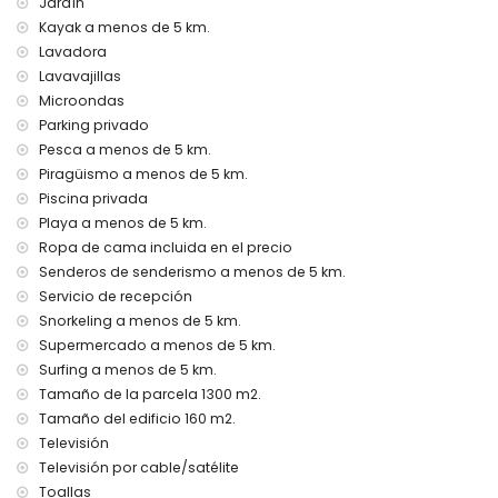
Jardín
Servicio de aeropuerto
Kayak a menos de 5 km.
Cama extra y cuna/cama para niños (bajo petición)
Lavadora
Entretenimiento y actividades de ocio para tus vacaciones
Lavavajillas
en Jávea, Costa Blanca
Microondas
Cine, teatro, discoteca, bar y paseo marítimo (El Arenal) (a
Parking privado
menos de 5 kilómetros de la casa)
Pesca a menos de 5 km.
Lugares de interés y cultura en Jávea, Costa Blanca
Piragüismo a menos de 5 km.
Piscina privada
Museo (Histórico de Jávea, Jávea), iglesia (San Bartolomé,
Playa a menos de 5 km.
Pueblo, Jávea), ruina (Molinos de Viento, Jávea),
Ropa de cama incluida en el precio
monumento (Pueblo de Jávea, Jávea), edificio
arquitectónico (Pueblo de Jávea, Jávea), lugar histórico
Senderos de senderismo a menos de 5 km.
(Pueblo de Jávea y Jávea) (a menos de 10 kilómetros del
Servicio de recepción
alojamiento)
Snorkeling a menos de 5 km.
Castillo (Portal de la Vila y Denia) (a menos de 25
Supermercado a menos de 5 km.
kilómetros del alojamiento)
Surfing a menos de 5 km.
Deportes
Tamaño de la parcela 1300 m2.
Tamaño del edificio 160 m2.
Tenis, senderismo, ciclismo de montaña, ciclismo,
escalada, piragüismo, kayak, pesca, buceo, snorkel, surf y
Televisión
windsurf (a menos de 5 kilómetros de la villa)
Televisión por cable/satélite
Golf (Club de Golf Jávea) y equitación (a menos de 10
Toallas