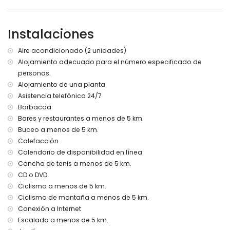
Ribera u orilla más cercana: Mar Mediterráneo, Jávea (a
menos de 5 kilómetros de la villa)
Playa más cercana: El Arenal, Jávea (a menos de 5
Instalaciones
kilómetros de la villa)
Puerto más cercano: Puerto Aduanas del Mar, Jávea (a
Aire acondicionado (2 unidades)
menos de 5 kilómetros de la villa)
Alojamiento adecuado para el número especificado de
Parque más cercano: Montgó, Jávea (a menos de 5
personas.
kilómetros de la villa)
Aeropuerto más cercano: Alicante (a menos de 100
Alojamiento de una planta.
kilómetros de la villa)
Asistencia telefónica 24/7
Segundo aeropuerto más cercano: Valencia (> 100
Barbacoa
kilómetros)
Bares y restaurantes a menos de 5 km.
No se admiten mascotas
Buceo a menos de 5 km.
Instalaciones y servicios incluidos en el precio del alquiler
Calefacción
de la villa
Calendario de disponibilidad en línea
Cancha de tenis a menos de 5 km.
Internet (ADSL)
Plancha y tabla de planchar
CD o DVD
Ropa de cama y toallas
Ciclismo a menos de 5 km.
Servicio de recepción y servicio de emergencia 24 horas
Ciclismo de montaña a menos de 5 km.
Calefacción central y aire acondicionado
Conexión a Internet
Instalaciones y servicios con suplemento
Escalada a menos de 5 km.