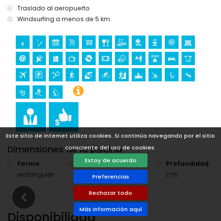
kilómetros de la villa)
Traslado al aeropuerto
Windsurfing a menos de 5 km.
Este sitio de Internet utiliza cookies. Si continúa navegando por el sitio
Dimensiones de la piscina
consciente del uso de cookies.
Estoy de acuerdo
Forma
:
Longitud
:
Ancho
:
Profundidad
:
rectangular
9 m.
4 m.
2 m.
Preferencias
Rechazar todo
Más información aquí
Disponibilidad