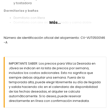
y tostadora
Dormitorios y baños
Dormitorio con litera
Más...
Dormitorio con aire acondicionado y cama doble
Dormitorio con cama doble
Dormitorio con 2 camas individuales
Baño con bañera
Número de identificación oficial del alojamiento: CV-VUT0500146
Baño con ducha
-A
Exterior de la villa
Parcela grande y cerrada
Piscina privada de 9m x 4m y 2m de profundidad
IMPORTANTE SABER: Los precios para Villa La Desirada en
Maravilloso jardín con césped, grava, árboles y mobiliario
Jávea se indican en la lista de precios por semana,
de jardín con tumbonas
incluidos los costos adicionales. Esto no significa que
2 terrazas
siempre debas alquilar una semana. Fuera de la
Barbacoa
temporada alta, puede elegir libremente su día de llegada
Ducha exterior
y salida haciendo clic en el calendario de disponibilidad
2 plazas de aparcamiento privadas
de las fechas deseadas, el alquiler se calcula
automáticamente. Si lo desea, puede reservar
Más información
directamente en línea con confirmación inmediata.
Pueblo más cercano: Jávea (a menos de 5 kilómetros de
la villa)