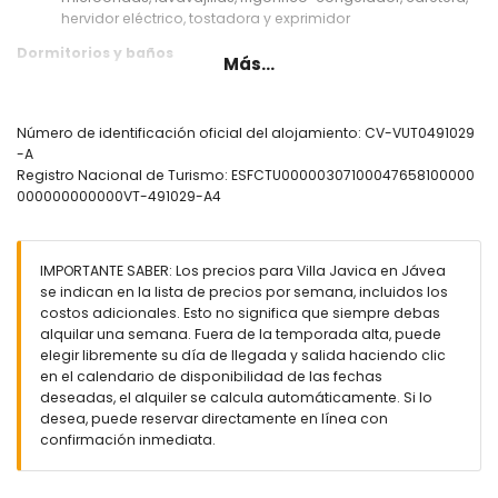
hervidor eléctrico, tostadora y exprimidor
Dormitorios y baños
Más...
dormitorio con aire acondicionado, cama tamaño queen
(200 por 160cm), ventilador y baño en suite
dormitorio con aire acondicionado, cama tamaño queen
Número de identificación oficial del alojamiento: CV-VUT0491029
(200 por 150cm) y ventilador
-A
dormitorio con aire acondicionado, cama tamaño queen
Registro Nacional de Turismo: ESFCTU00000307100047658100000
(200 por 160cm), televisión y ventilador
000000000000VT-491029-A4
dormitorio con aire acondicionado, cama tamaño queen
(200 por 150cm), televisión y ventilador
baño en suite con doble lavabo, bañera, ducha y aseo
IMPORTANTE SABER: Los precios para Villa Javica en Jávea
2 baños cada uno con lavabo individual, ducha y aseo
se indican en la lista de precios por semana, incluidos los
Exterior de la villa
costos adicionales. Esto no significa que siempre debas
alquilar una semana. Fuera de la temporada alta, puede
parcela grande y vallada
elegir libremente su día de llegada y salida haciendo clic
piscina privada
en el calendario de disponibilidad de las fechas
maravilloso jardín con césped y árboles, y muebles de
deseadas, el alquiler se calcula automáticamente. Si lo
jardín con tumbonas
desea, puede reservar directamente en línea con
3 terrazas, de las cuales 1 está cubierta
confirmación inmediata.
barbacoa
ducha exterior
zona de estar y comedor al aire libre