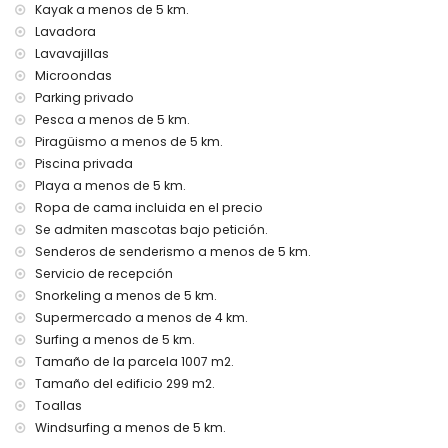
aspiradora y plancha con tabla de planchar
Kayak a menos de 5 km.
ropa de cama y toallas
Lavadora
servicio de recepción y servicio de emergencia 24 horas
Lavavajillas
calefacción por aire y aire acondicionado
Microondas
Instalaciones y servicios con coste adicional
Parking privado
Pesca a menos de 5 km.
cama extra y cuna de bebé (bajo demanda)
Piragüismo a menos de 5 km.
Entretenimiento y actividades de ocio para sus vacaciones
Piscina privada
en Xàbia, Costa Blanca
Playa a menos de 5 km.
cine, teatro, discoteca, bar, paseo marítimo (El Arenal y
Ropa de cama incluida en el precio
Xàbia) (a menos de 5 kilómetros de la casa)
Se admiten mascotas bajo petición.
Senderos de senderismo a menos de 5 km.
Lugares de interés y cultura en Xàbia, Costa Blanca
Servicio de recepción
museo (Histórico de Xàbia), iglesia (Virgen de Loreto, Puerto,
Snorkeling a menos de 5 km.
Xàbia), ruina (Pueblo Histórico, Xàbia), monumento
Supermercado a menos de 4 km.
(Molinos de Viento, Xàbia), edificio arquitectónico (Pueblo
Surfing a menos de 5 km.
Histórico, Xàbia) y lugar histórico (Histórico de Xàbia) (a
menos de 5 kilómetros del alojamiento)
Tamaño de la parcela 1007 m2.
castillo (Portal de la Vila y Dénia) (a menos de 25 kilómetros
Tamaño del edificio 299 m2.
del alojamiento)
Toallas
Windsurfing a menos de 5 km.
Deportes