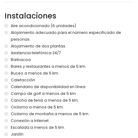
espacio de aparcamiento privado
Instalaciones
Más información
pueblo más cercano: Xàbia (a menos de 5 kilómetros de
Aire acondicionado (6 unidades)
la villa)
Alojamiento adecuado para el número especificado de
orilla o ribera más cercana: Mediterráneo, Xàbia (a menos
personas.
de 5 kilómetros de la villa)
playa más cercana: Playa del Arenal (a menos de 5
Alojamiento de dos plantas.
kilómetros de la villa)
Asistencia telefónica 24/7
puerto más cercano: La Fontana, Xàbia (a menos de 5
Barbacoa
kilómetros de la villa)
Bares y restaurantes a menos de 5 km.
parque más cercano: Pinosol, Xàbia (a menos de 4
Buceo a menos de 5 km.
kilómetros de la villa)
Calefacción
aeropuerto más cercano: Alicante (a menos de 100
Calendario de disponibilidad en línea
kilómetros de la villa)
segundo aeropuerto más cercano: Valencia (> 100
Campo de golf a menos de 5 km.
kilómetros)
Cancha de tenis a menos de 5 km.
por favor consulte si se permiten mascotas
Ciclismo a menos de 5 km.
El alojamiento es muy adecuado para familias con niños
Ciclismo de montaña a menos de 5 km.
Instalaciones y servicios incluidos en el precio del alquiler
Conexión a Internet
de la villa
Escalada a menos de 5 km.
Jardín
internet (WiFi)