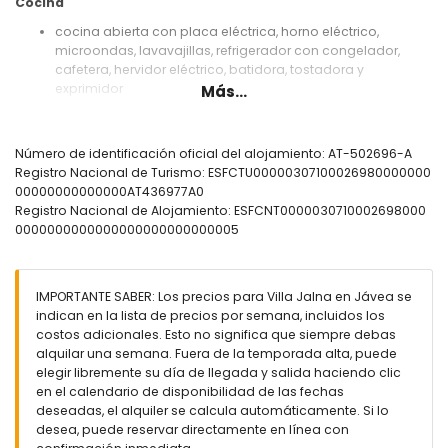
Cocina
cocina abierta con placa eléctrica, horno eléctrico,
microondas, lavavajillas, refrigerador con congelador,
cafetera, hervidor eléctrico, batidora, tostadora y
exprimidor
Más...
Dormitorios y baños
2 dormitorios con aire acondicionado, cada uno con
Número de identificación oficial del alojamiento: AT-502696-A
cama doble
Registro Nacional de Turismo: ESFCTU00000307100026980000000
2 dormitorios con aire acondicionado, cada uno con 2
00000000000000AT436977A0
camas individuales (de 190 por 90cm)
Registro Nacional de Alojamiento: ESFCNT0000030710002698000
2 baños cada uno con lavabo, ducha y wc
0000000000000000000000000005
Exterior de la villa
parcela grande y cerrada
IMPORTANTE SABER: Los precios para Villa Jalna en Jávea se
piscina privada de 12m x 5m y 2m de profundidad
indican en la lista de precios por semana, incluidos los
hermoso jardín con césped, grava, árboles y mobiliario de
costos adicionales. Esto no significa que siempre debas
jardín con tumbonas
alquilar una semana. Fuera de la temporada alta, puede
3 terrazas, de las cuales 1 es cubierta
elegir libremente su día de llegada y salida haciendo clic
barbacoa
en el calendario de disponibilidad de las fechas
zona de estar al aire libre y zona de comedor al aire libre
deseadas, el alquiler se calcula automáticamente. Si lo
4 plazas de aparcamiento privadas
desea, puede reservar directamente en línea con