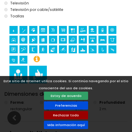
montaña, ciclismo, escalada, piragüismo, kayak, pesca,
Televisión
buceo, snorkel y surf (a menos de 5 kilómetros de la villa)
Televisión por cable/satélite
equitación (a menos de 10 kilómetros de la villa)
Toallas
Este sitio de Internet utiliza cookies. Si continúa navegando por el sitio
consciente del uso de cookies.
Dimensiones de la piscina
Estoy de acuerdo
Forma
:
Longitud
:
Ancho
:
Profundidad
:
Preferencias
rectangular
12 m.
5 m.
2 m.
Rechazar todo
Más información aquí