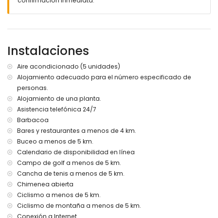
confirmación inmediata.
Más información
pueblo más cercano: Jávea (a menos de 4 kilómetros de
la villa)
río o costa más cercano: Mediterráneo, Jávea (a menos
de 4 kilómetros de la villa)
Instalaciones
playa más cercana: La Grava, Jávea (a menos de 4
kilómetros de la villa)
Aire acondicionado (5 unidades)
puerto más cercano: Aduanas del Mar (a menos de 5
Alojamiento adecuado para el número especificado de
kilómetros de la villa)
personas.
parque más cercano: Montgó, Jávea (a menos de 5
kilómetros de la villa)
Alojamiento de una planta.
aeropuerto más cercano: Alicante (a menos de 100
Asistencia telefónica 24/7
kilómetros de la villa)
Barbacoa
segundo aeropuerto más cercano: Valencia (> 100
Bares y restaurantes a menos de 4 km.
kilómetros)
Buceo a menos de 5 km.
consulte si se permiten mascotas
Calendario de disponibilidad en línea
El alojamiento es muy adecuado para familias con niños
Campo de golf a menos de 5 km.
Instalaciones y servicios incluidos en el precio del alquiler
Cancha de tenis a menos de 5 km.
de la villa
Chimenea abierta
internet (WiFi)
Ciclismo a menos de 5 km.
plancha y tabla de planchar
Ciclismo de montaña a menos de 5 km.
ropa de cama y toallas
Conexión a Internet