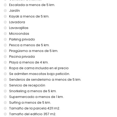
servicio de recepción y servicio de emergencia 24 horas
Escalada a menos de 5 km.
con aire acondicionado
Jardín
Instalaciones y servicios con cargo extra
Kayak a menos de 5 km.
cama extra y cama/cuna para niños (bajo demanda)
Lavadora
Lavavajillas
Entretenimiento y actividades de ocio para sus vacaciones
Microondas
en Jávea, Costa Blanca
Parking privado
discoteca, bar y paseo marítimo (Paseo Marítimo) (a
Pesca a menos de 5 km.
menos de 5 kilómetros de la casa)
Piragüismo a menos de 5 km.
Lugares de interés y cultura en Jávea, Costa Blanca
Piscina privada
Playa a menos de 4 km.
museo (Histórico de Jávea, Jávea), iglesia (Virgen de
Ropa de cama incluida en el precio
Loreto, Puerto, Jávea), ruina (Molinos de Viento, Jávea),
monumento (Pueblo de Jávea, Jávea), edificio
Se admiten mascotas bajo petición.
arquitectónico (Pueblo de Jávea, Jávea), lugar histórico
Senderos de senderismo a menos de 5 km.
(Pueblo de Jávea y Jávea) (a menos de 5 kilómetros del
Servicio de recepción
alojamiento)
Snorkeling a menos de 5 km.
castillo (Portal de la Vila y Denia) (a menos de 25 kilómetros
Supermercado a menos de 1 km.
del alojamiento)
Surfing a menos de 5 km.
Deportes
Tamaño de la parcela 4211 m2.
tenis, golf (La Sella, Denia), senderismo, ciclismo de
Tamaño del edificio 357 m2.