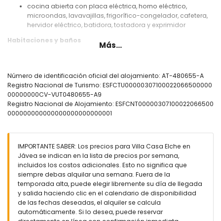
cocina abierta con placa eléctrica, horno eléctrico,
microondas, lavavajillas, frigorífico-congelador, cafetera,
hervidor eléctrico, batidora, tostadora y exprimidor
Habitaciones y baños
Más...
2 dormitorios con aire acondicionado, cada uno con
cama doble y baño en suite
2 dormitorios con aire acondicionado, cada uno con 2
Número de identificación oficial del alojamiento: AT-480655-A
camas individuales y baño en suite
Registro Nacional de Turismo: ESFCTU00000307100022066500000
2 baños en suite, cada uno con doble lavabo, ducha, bidé
00000000CV-VUT0480655-A9
y aseo
Registro Nacional de Alojamiento: ESFCNT00000307100022066500
000000000000000000000000001
Exterior de la villa
parcela cerrada
piscina privada de 8m x 4m y 2m de profundidad
IMPORTANTE SABER: Los precios para Villa Casa Elche en
maravilloso jardín con césped, árboles y muebles de
Jávea se indican en la lista de precios por semana,
jardín con tumbonas
incluidos los costos adicionales. Esto no significa que
2 terrazas, de las cuales 1 está cubierta
siempre debas alquilar una semana. Fuera de la
barbacoa
temporada alta, puede elegir libremente su día de llegada
zona de estar al aire libre
y salida haciendo clic en el calendario de disponibilidad
4 plazas de aparcamiento privadas
de las fechas deseadas, el alquiler se calcula
terraza en la azotea
automáticamente. Si lo desea, puede reservar