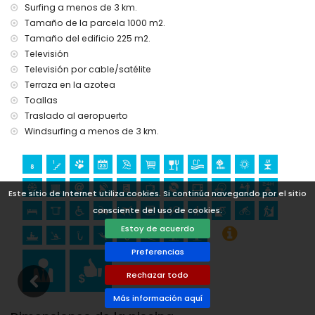
Surfing a menos de 3 km.
Deportes
Tamaño de la parcela 1000 m2.
tenis, senderismo, ciclismo de montaña, ciclismo,
Tamaño del edificio 225 m2.
escalada, piragüismo, kayak, pesca, buceo, snorkel, surf,
Televisión
windsurf y esquí acuático (a menos de 5 kilómetros de la
Televisión por cable/satélite
villa)
golf (Club de Golf Jávea, Jávea) y equitación (a menos de
Terraza en la azotea
10 kilómetros de la villa)
Toallas
Traslado al aeropuerto
Windsurfing a menos de 3 km.
Este sitio de Internet utiliza cookies. Si continúa navegando por el sitio
consciente del uso de cookies.
Estoy de acuerdo
Preferencias
Rechazar todo
Más información aquí