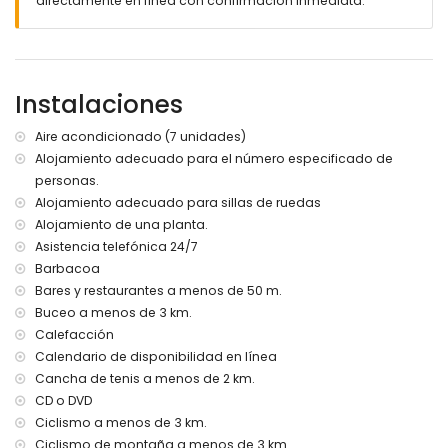
directamente en línea con confirmación inmediata.
Más información
pueblo más cercano: Jávea (a menos de 5 kilómetros de
la villa)
ribera o costa más cercana: Mediterráneo, Jávea (a
menos de 3 kilómetros de la villa)
Instalaciones
playa más cercana: Cala Barraca, Jávea (a menos de 2
kilómetros de la villa)
Aire acondicionado (7 unidades)
puerto más cercano: Duanes del Mar, Jávea (a menos de 5
Alojamiento adecuado para el número especificado de
kilómetros de la villa)
personas.
parque más cercano: La Guardia, Jávea (a menos de 3
kilómetros de la villa)
Alojamiento adecuado para sillas de ruedas
aeropuerto más cercano: Alicante (a menos de 100
Alojamiento de una planta.
kilómetros de la villa)
Asistencia telefónica 24/7
segundo aeropuerto más cercano: Valencia (> 100
Barbacoa
kilómetros)
Bares y restaurantes a menos de 50 m.
consulte si se permiten mascotas
Buceo a menos de 3 km.
alojamiento accesible para sillas de ruedas
Calefacción
El alojamiento es muy adecuado para familias con niños
Calendario de disponibilidad en línea
Instalaciones y servicios incluidos en el precio del alquiler
Cancha de tenis a menos de 2 km.
de la villa
CD o DVD
internet (WiFi)
Ciclismo a menos de 3 km.
plancha y tabla de planchar
Ciclismo de montaña a menos de 3 km.