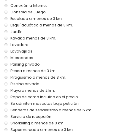
ropa de cama y toallas
Conexión a Internet
servicio de recepción y servicio de emergencia 24 horas
Consola de Juego
consola de juegos (Xbox)
calefacción por aire y aire acondicionado
Escalada a menos de 3 km.
Esquí acuático a menos de 3 km.
Instalaciones y servicios con coste adicional
Jardín
servicio de aeropuerto
Kayak a menos de 3 km.
cama/cuna para niños (bajo demanda)
Lavadora
Actividades de entretenimiento y ocio para sus vacaciones
Lavavajillas
en Jávea, Costa Blanca
Microondas
Parking privado
bar (a menos de 500 metros de la casa)
cine, teatro, discoteca, paseo marítimo (El Arenal y Jávea)
Pesca a menos de 3 km.
(a menos de 5 kilómetros de la casa)
Piragüismo a menos de 3 km.
Piscina privada
Visitas y cultura en Jávea, Costa Blanca
Playa a menos de 2 km.
museo (Pueblo Histórico, Jávea), iglesia (Virgen del Loreto,
Ropa de cama incluida en el precio
Jávea), ruina (Pueblo Histórico, Jávea), monumento
Se admiten mascotas bajo petición.
(Pueblo Histórico, Jávea), edificio arquitectónico (Pueblo
Senderos de senderismo a menos de 5 km.
Histórico, Jávea), lugar histórico (Pueblo Histórico y Jávea)
Servicio de recepción
(a menos de 5 kilómetros del alojamiento)
castillo (Portal de la Vila y Denia) (a menos de 25 kilómetros
Snorkeling a menos de 3 km.
del alojamiento)
Supermercado a menos de 3 km.