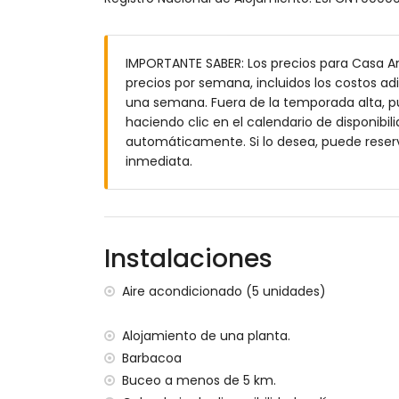
parcela grande y cerrada
piscina privada de 10m x 4m y 1.8m de p
jardín con grava, árboles y mobiliario de
IMPORTANTE SABER: Los precios para Casa Am
2 terrazas cubiertas
precios por semana, incluidos los costos adi
barbacoa
una semana. Fuera de la temporada alta, pue
zona de estar exterior y zona de comedor
haciendo clic en el calendario de disponibili
3 plazas de aparcamiento privadas
automáticamente. Si lo desea, puede reser
Más información
inmediata.
pueblo más cercano: Jávea (a menos de 3
ribera o costa más cercana: Mar Mediter
playa más cercana: La Grava, Jávea (a m
puerto más cercano: Aduanas del Mar (a 
Instalaciones
parque más cercano: Montgó, Jávea (a m
aeropuerto más cercano: Alicante (a men
Aire acondicionado (5 unidades)
segundo aeropuerto más cercano: Valenc
no se admiten mascotas
Alojamiento de una planta.
El alojamiento es muy adecuado para fam
Barbacoa
Instalaciones y servicios incluidos en el pre
Buceo a menos de 5 km.