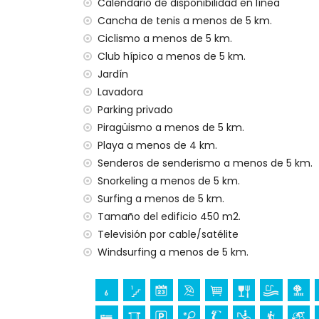
Calendario de disponibilidad en línea
plancha y tabla de planchar
ropa de cama y toallas
Cancha de tenis a menos de 5 km.
servicio de recepción y servicio de emer
Ciclismo a menos de 5 km.
calefacción por aire y aire acondicionad
Club hípico a menos de 5 km.
Jardín
Instalaciones y servicios con coste adicion
Lavadora
cama extra y cuna/cama para niños (a so
Parking privado
Entretenimiento y actividades de ocio par
Piragüismo a menos de 5 km.
Playa a menos de 4 km.
discoteca, bar y paseo marítimo (Paseo 
Senderos de senderismo a menos de 5 km.
Lugares de interés y cultura en Jávea, Cos
Snorkeling a menos de 5 km.
museo (Histórico de Jávea, Jávea), iglesia
Surfing a menos de 5 km.
Viento, Jávea), monumento (Pueblo de Jáv
Tamaño del edificio 450 m2.
Jávea), lugar histórico (Pueblo de Jávea
Televisión por cable/satélite
castillo (Portal de la Vila y Denia) (a me
Windsurfing a menos de 5 km.
Deportes
tenis, golf (La Sella, Denia), equitación,
piragüismo, kayak, pesca, buceo, esnórque