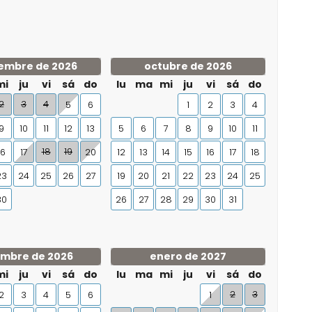
embre de 2026
octubre de 2026
mi
ju
vi
sá
do
lu
ma
mi
ju
vi
sá
do
2
3
4
5
6
1
2
3
4
9
10
11
12
13
5
6
7
8
9
10
11
18
19
16
17
20
12
13
14
15
16
17
18
23
24
25
26
27
19
20
21
22
23
24
25
30
26
27
28
29
30
31
embre de 2026
enero de 2027
mi
ju
vi
sá
do
lu
ma
mi
ju
vi
sá
do
2
3
2
3
4
5
6
1