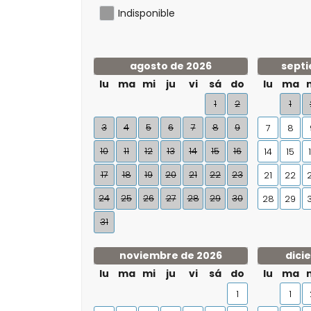
Indisponible
agosto de 2026
septi
lu
ma
mi
ju
vi
sá
do
lu
ma
1
2
1
3
4
5
6
7
8
9
7
8
10
11
12
13
14
15
16
14
15
17
18
19
20
21
22
23
21
22
24
25
26
27
28
29
30
28
29
31
noviembre de 2026
dici
lu
ma
mi
ju
vi
sá
do
lu
ma
1
1