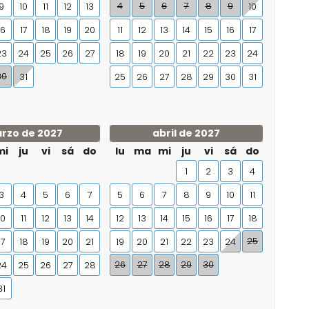
4
5
6
7
8
9
9
10
11
12
13
10
16
17
18
19
20
11
12
13
14
15
16
17
23
24
25
26
27
18
19
20
21
22
23
24
30
31
25
26
27
28
29
30
31
rzo de 2027
abril de 2027
mi
ju
vi
sá
do
lu
ma
mi
ju
vi
sá
do
1
2
3
4
3
4
5
6
7
5
6
7
8
9
10
11
10
11
12
13
14
12
13
14
15
16
17
18
25
17
18
19
20
21
19
20
21
22
23
24
26
27
28
29
30
24
25
26
27
28
31