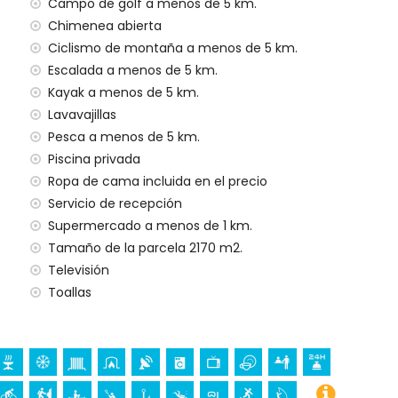
Campo de golf a menos de 5 km.
Chimenea abierta
gencia 24 horas
Ciclismo de montaña a menos de 5 km.
o
Escalada a menos de 5 km.
Kayak a menos de 5 km.
al
Lavavajillas
licitud)
Pesca a menos de 5 km.
a sus vacaciones en Jávea, Costa Blanca
Piscina privada
Ropa de cama incluida en el precio
Marítimo) (a menos de 5 kilómetros de la casa)
Servicio de recepción
ta Blanca
Supermercado a menos de 1 km.
 (Virgen de Loreto, Puerto, Jávea), ruina (Molinos de
Tamaño de la parcela 2170 m2.
ea, Jávea), edificio arquitectónico (Pueblo de Jávea,
Televisión
 y Jávea) (a menos de 5 kilómetros del alojamiento)
Toallas
nos de 10 kilómetros del alojamiento)
 senderismo, ciclismo de montaña, ciclismo, escalada,
l, surf y windsurf (a menos de 5 kilómetros de la casa)