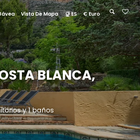
Jávea
Vista De Mapa
ES
€ Euro
COSTA BLANCA,
torios y 1 baños