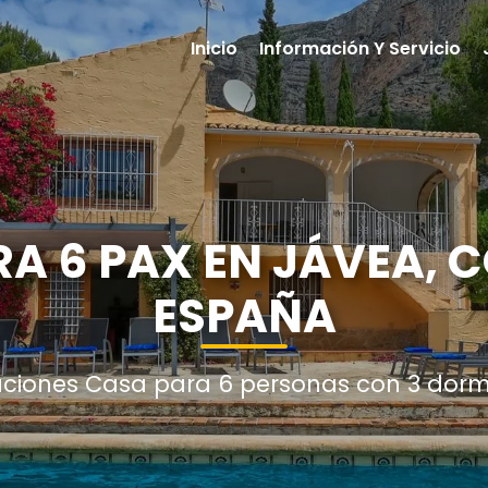
Inicio
Información Y Servicio
 6 PAX EN JÁVEA, 
ESPAÑA
aciones Casa para 6 personas con 3 dormi