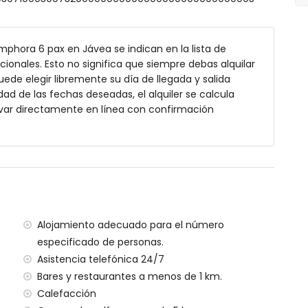
rofundidad
 jardín con tumbonas
phora 6 pax en Jávea se indican en la lista de
cionales. Esto no significa que siempre debas alquilar
de elegir libremente su día de llegada y salida
 exterior
dad de las fechas deseadas, el alquiler se calcula
var directamente en línea con confirmación
 kilómetros de la casa)
ráneo, Jávea (a menos de 4 kilómetros de la casa)
enos de 4 kilómetros de la casa)
menos de 5 kilómetros de la casa)
enos de 2 kilómetros de la casa)
os de 100 kilómetros de la casa)
Alojamiento adecuado para el número
ia (a más de 100 kilómetros)
especificado de personas.
Asistencia telefónica 24/7
ilias con niños
Bares y restaurantes a menos de 1 km.
cio del alquiler de la casa
Calefacción