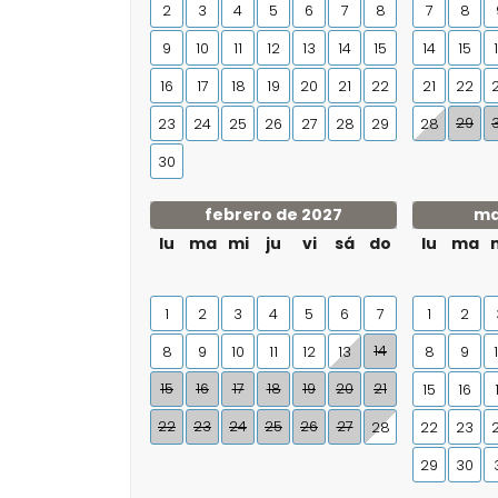
2
3
4
5
6
7
8
7
8
9
10
11
12
13
14
15
14
15
16
17
18
19
20
21
22
21
22
29
23
24
25
26
27
28
29
28
30
febrero de 2027
ma
lu
ma
mi
ju
vi
sá
do
lu
ma
1
2
3
4
5
6
7
1
2
14
8
9
10
11
12
13
8
9
15
16
17
18
19
20
21
15
16
22
23
24
25
26
27
28
22
23
29
30