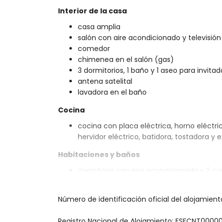
Interior de la casa
casa amplia
salón con aire acondicionado y televisión
comedor
chimenea en el salón (gas)
3 dormitorios, 1 baño y 1 aseo para invitad
antena satelital
lavadora en el baño
Cocina
cocina con placa eléctrica, horno eléctrico
hervidor eléctrico, batidora, tostadora y 
Habitaciones y baños
dormitorio con aire acondicionado y 2 c
2 dormitorios con aire acondicionado, c
baño con lavabo individual, ducha y aseo
Número de identificación oficial del alojamien
Exterior de la casa
Registro Nacional de Alojamiento: ESFCNT0