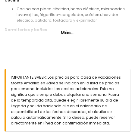
Cocina
Cocina con placa eléctrica, horno eléctrico, microondas,
lavavajillas, frigorífico-congelador, cafetera, hervidor
eléctrico, batidora, tostadora y exprimidor
Dormitorios y baños
Más...
3 dormitorios con aire acondicionado, cada uno con 2
camas individuales (de 190 por 90 cm)
2 baños, cada uno con lavabo individual, combinación de
bañera/ducha, bidé y WC
Exterior de esta casa de vacaciones
Piscina privada de 10m x 5m y 2m de profundidad
IMPORTANTE SABER: Los precios para Casa de vacaciones
Jardín con grava, árboles y muebles de jardín con
Monte Amarillo en Jávea se indican en la lista de precios
tumbonas
por semana, incluidos los costos adicionales. Esto no
3 terrazas, de las cuales 1 está cubierta
significa que siempre debas alquilar una semana. Fuera
Barbacoa
de la temporada alta, puede elegir libremente su día de
Zona de estar exterior y zona de comedor exterior
llegada y salida haciendo clic en el calendario de
2 plazas de aparcamiento comunitarias
disponibilidad de las fechas deseadas, el alquiler se
calcula automáticamente. Si lo desea, puede reservar
Más información
directamente en línea con confirmación inmediata.
Pueblo más cercano: Jávea (a menos de 10 kilómetros de
la casa)