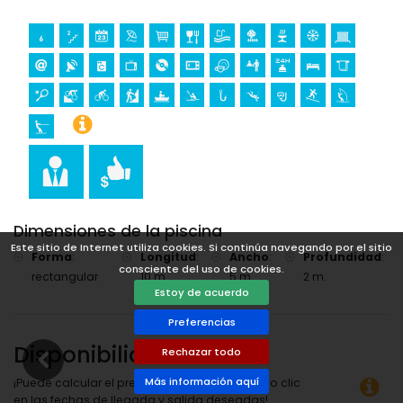
Dimensiones de la piscina
Este sitio de Internet utiliza cookies. Si continúa navegando por el sitio
Forma
:
Longitud
:
Ancho
:
Profundidad
:
consciente del uso de cookies.
rectangular
10 m.
5 m.
2 m.
Estoy de acuerdo
Preferencias
Disponibilidad
Rechazar todo
Más información aquí
¡Puede calcular el precio del alquiler haciendo clic
en las fechas de llegada y salida deseadas!