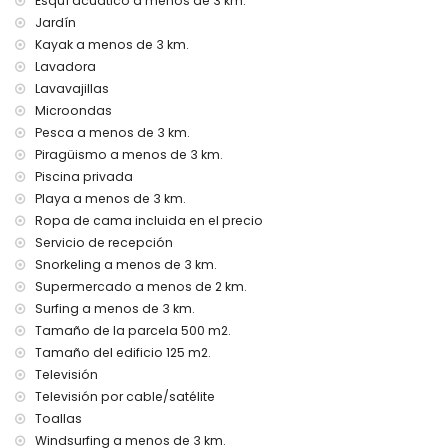
Esquí acuático a menos de 3 km.
Jardín
Cama extra y camas/cunas para niños (bajo demanda)
Kayak a menos de 3 km.
Entretenimiento y actividades de ocio para sus vacaciones
Lavadora
en Jávea, Costa Blanca
Lavavajillas
Bar (a menos de 5 kilómetros de la casa)
Microondas
Pesca a menos de 3 km.
Lugares de interés y cultura en Jávea, Costa Blanca
Piragüismo a menos de 3 km.
Museo (Pueblo Histórico, Jávea), iglesia (San Bartolomé,
Piscina privada
Jávea), ruina (Pueblo Histórico, Jávea), monumento
Playa a menos de 3 km.
(Pueblo Histórico, Jávea), edificio arquitectónico (Pueblo
Ropa de cama incluida en el precio
Histórico, Jávea), lugar histórico (Pueblo Histórico y Jávea)
(a menos de 10 kilómetros del alojamiento)
Servicio de recepción
Castillo (Portal de la Vila y Dénia) (a menos de 25
Snorkeling a menos de 3 km.
kilómetros del alojamiento)
Supermercado a menos de 2 km.
Surfing a menos de 3 km.
Deportes
Tamaño de la parcela 500 m2.
Tenis (a menos de 1000 metros de la casa)
Tamaño del edificio 125 m2.
Ciclismo de montaña, ciclismo, escalada, piragüismo,
Televisión
kayak, pesca, buceo, snorkel, surf, windsurf y esquí acuático
(a menos de 5 kilómetros de la casa)
Televisión por cable/satélite
Golf (Club de Golf Jávea, Jávea) y equitación (a menos de
Toallas
10 kilómetros de la casa)
Windsurfing a menos de 3 km.