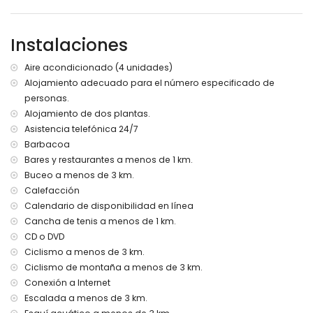
Ribera o costa más cercana: Mediterráneo, Jávea (a
menos de 3 kilómetros de la casa)
Playa más cercana: La Granadella, Jávea (a menos de 3
Instalaciones
kilómetros de la casa)
Puerto más cercano: Duanes del Mar, Jávea (a menos de 10
Aire acondicionado (4 unidades)
kilómetros de la casa)
Alojamiento adecuado para el número especificado de
Parque más cercano: Parque Pinosol, Jávea (a menos de 3
personas.
kilómetros de la casa)
Aeropuerto más cercano: Alicante (a menos de 100
Alojamiento de dos plantas.
kilómetros de la casa)
Asistencia telefónica 24/7
Segundo aeropuerto más cercano: Valencia (> 100
Barbacoa
kilómetros)
Bares y restaurantes a menos de 1 km.
No se permiten mascotas
Buceo a menos de 3 km.
El alojamiento es muy adecuado para familias con niños
Calefacción
Instalaciones y servicios incluidos en el precio del alquiler
Calendario de disponibilidad en línea
de esta casa de vacaciones
Cancha de tenis a menos de 1 km.
Internet (WiFi)
CD o DVD
Aspiradora y plancha con tabla de planchar
Ciclismo a menos de 3 km.
Ropa de cama y toallas
Ciclismo de montaña a menos de 3 km.
Servicio de recepción y servicio de emergencia 24 horas
Conexión a Internet
Calefacción por aire y aire acondicionado
Escalada a menos de 3 km.
Instalaciones y servicios con coste adicional