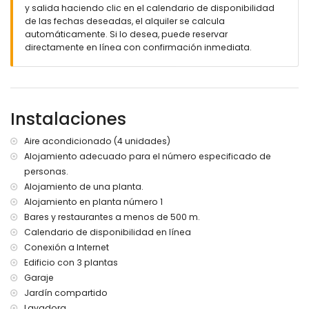
apartamento)
y salida haciendo clic en el calendario de disponibilidad
aeropuerto más cercano: Alicante (a 100 kilómetros del
de las fechas deseadas, el alquiler se calcula
apartamento)
automáticamente. Si lo desea, puede reservar
no se admiten mascotas
directamente en línea con confirmación inmediata.
El alojamiento es muy adecuado para familias con niños
Instalaciones y servicios incluidos en el precio del alquiler
del apartamento
Instalaciones
internet (WiFi)
aspiradora, plancha y tabla de planchar
Aire acondicionado (4 unidades)
servicio de recepción
con aire acondicionado
Alojamiento adecuado para el número especificado de
personas.
Instalaciones y servicios con cargo adicional
Alojamiento de una planta.
ropa de cama
Alojamiento en planta número 1
cama/cuna para niños (bajo demanda)
Bares y restaurantes a menos de 500 m.
Calendario de disponibilidad en línea
Conexión a Internet
Edificio con 3 plantas
Garaje
Jardín compartido
Lavadora