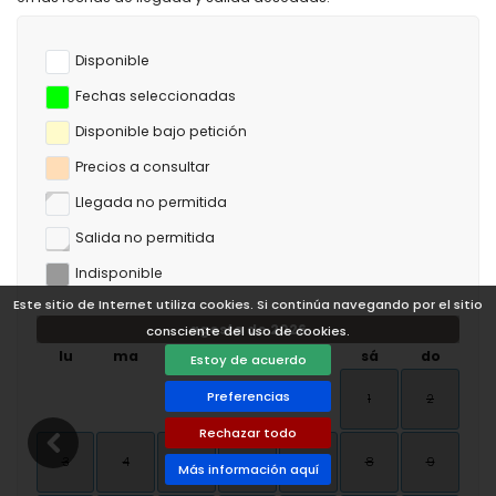
Disponible
Fechas seleccionadas
Disponible bajo petición
Precios a consultar
Llegada no permitida
Salida no permitida
Indisponible
Este sitio de Internet utiliza cookies. Si continúa navegando por el sitio
agosto de 2026
consciente del uso de cookies.
lu
ma
mi
ju
vi
sá
do
Estoy de acuerdo
Preferencias
1
2
Rechazar todo
3
4
5
6
7
8
9
Más información aquí