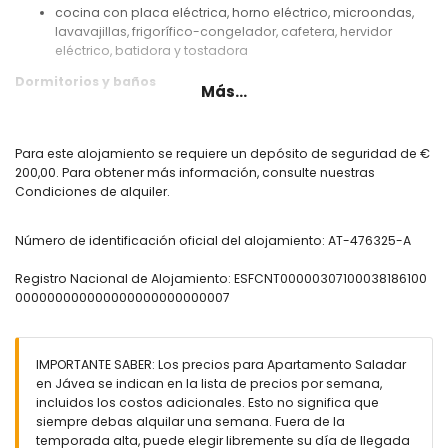
cocina con placa eléctrica, horno eléctrico, microondas,
lavavajillas, frigorífico-congelador, cafetera, hervidor
eléctrico, batidora y tostadora
Dormitorios y baños
Más...
dormitorio con aire acondicionado, cama doble y baño en
suite
dormitorio con aire acondicionado, cama doble (de 190
Para este alojamiento se requiere un depósito de seguridad de €
por 135 cm) y cama individual (de 180 por 90 cm)
200,00. Para obtener más información, consulte nuestras
dormitorio con aire acondicionado, cama doble y
Condiciones de alquiler.
ventilador
baño en suite con lavabo individual, combinación de
Número de identificación oficial del alojamiento: AT-476325-A
bañera/ducha, bidet y retrete
baño con lavabo individual, ducha y retrete
Registro Nacional de Alojamiento: ESFCNT00000307100038186100
Exterior del apartamento
000000000000000000000000007
parcela cerrada
piscina comunitaria en forma de riñón
jardín comunitario con césped y árboles
IMPORTANTE SABER: Los precios para Apartamento Saladar
espacio de garaje privado
en Jávea se indican en la lista de precios por semana,
incluidos los costos adicionales. Esto no significa que
Más información
siempre debas alquilar una semana. Fuera de la
playa más cercana: El Arenal (a 500 metros del
temporada alta, puede elegir libremente su día de llegada