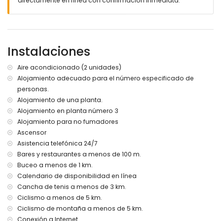
directamente en línea con confirmación inmediata.
1000 metros del apartamento)
puerto más cercano: Duanes del Mar, Jávea (a menos de
1000 metros del apartamento)
parque más cercano: Montgó, Jávea (a menos de 4
kilómetros del apartamento)
Instalaciones
aeropuerto más cercano: Valencia (a menos de 100
kilómetros del apartamento)
Aire acondicionado (2 unidades)
segundo aeropuerto más cercano: Alicante (a menos de
Alojamiento adecuado para el número especificado de
100 kilómetros del apartamento)
personas.
transporte público cercano: autobús a 2 kilómetros
no está permitido fumar
Alojamiento de una planta.
no se admiten mascotas
Alojamiento en planta número 3
El edificio donde se encuentra el alojamiento tiene
Alojamiento para no fumadores
ascensor.
Ascensor
El alojamiento es muy adecuado para familias con niños.
Asistencia telefónica 24/7
Instalaciones y servicios incluidos en el precio del alquiler
Bares y restaurantes a menos de 100 m.
del apartamento
Buceo a menos de 1 km.
Calendario de disponibilidad en línea
internet (WiFi)
plancha y tabla de planchar
Cancha de tenis a menos de 3 km.
ropa de cama y toallas
Ciclismo a menos de 5 km.
servicio de recepción y servicio de emergencia 24 horas
Ciclismo de montaña a menos de 5 km.
Conexión a Internet
Instalaciones y servicios con cargo adicional