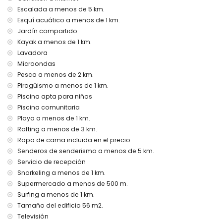
Escalada a menos de 5 km.
servicio de aeropuerto
Esquí acuático a menos de 1 km.
aire acondicionado
Jardín compartido
Entretenimiento y actividades de ocio para sus vacaciones
Kayak a menos de 1 km.
en Jávea, Costa Blanca
Lavadora
cine, bar y paseo marítimo (Paseo Puerto Jávea) (a menos
Microondas
de 500 metros de la casa)
Pesca a menos de 2 km.
discoteca (a menos de 5 kilómetros de la casa)
Piragüismo a menos de 1 km.
Lugares de interés y cultura en Jávea, Costa Blanca
Piscina apta para niños
Piscina comunitaria
iglesia (San Bartolomé y Jávea) (a menos de 1000 metros
Playa a menos de 1 km.
del alojamiento)
Rafting a menos de 3 km.
museo (Histórico de Jávea), ruina (Molinos de Viento,
Jávea), monumento (Pueblo Histórico, Jávea), edificio
Ropa de cama incluida en el precio
arquitectónico (Histórico de Jávea), lugar histórico (Pueblo
Senderos de senderismo a menos de 5 km.
Histórico y Jávea) (a menos de 5 kilómetros del
Servicio de recepción
alojamiento)
Snorkeling a menos de 1 km.
Deportes
Supermercado a menos de 500 m.
Surfing a menos de 1 km.
piragüismo, kayak, buceo, snorkel, surf, windsurf y esquí
Tamaño del edificio 56 m2.
acuático (a menos de 1000 metros del apartamento)
tenis, senderismo, ciclismo de montaña, ciclismo,
Televisión