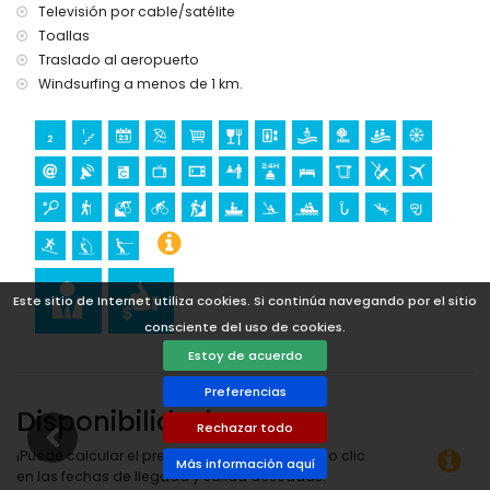
escalada, rafting y pesca (a menos de 5 kilómetros del
Televisión por cable/satélite
apartamento)
Toallas
golf (Club de Golf Jávea, Jávea) y equitación (a menos de
Traslado al aeropuerto
10 kilómetros del apartamento)
Windsurfing a menos de 1 km.
Este sitio de Internet utiliza cookies. Si continúa navegando por el sitio
consciente del uso de cookies.
Estoy de acuerdo
Preferencias
Disponibilidad
Rechazar todo
¡Puede calcular el precio del alquiler haciendo clic
Más información aquí
en las fechas de llegada y salida deseadas!