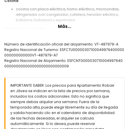
Cocina
cocina con placa eléctrica, horno eléctrico, microondas,
refrigerador con congelador, cafetera, hervidor eléctrico,
batidora, tostadora y exprimidor
Más...
Habitaciones y baños
dormitorio con aire acondicionado y cama de matrimonio
(medidas 200 por 150 cm)
Número de identificación oficial del alojamiento: VT-487979-A
baño con lavabo individual, bañera y WC
Registro Nacional de Turismo: ESFCTU00000307100049976400000
000000000000VT-487979-A7
Exterior del apartamento
Registro Nacional de Alojamiento: ESFCNT0000030710004997640
piscina comunitaria
0000000000000000000000000009
piscina infantil
jardín comunitario con césped y árboles
terraza cubierta
IMPORTANTE SABER: Los precios para Apartamento Robair
zona de descanso exterior
en Jávea se indican en la lista de precios por semana,
incluidos los costos adicionales. Esto no significa que
Más información
siempre debas alquilar una semana. Fuera de la
pueblo más cercano: Jávea (a menos de 1000 metros del
temporada alta, puede elegir libremente su día de llegada
apartamento)
y salida haciendo clic en el calendario de disponibilidad
río o costa más cercana: Mediterráneo, Jávea (a menos
de las fechas deseadas, el alquiler se calcula
de 1000 metros del apartamento)
automáticamente. Si lo desea, puede reservar
playa más cercana: La Grava Puerto, Jávea (a menos de