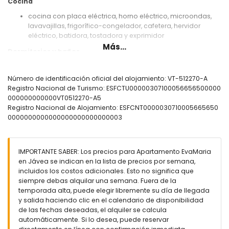
Cocina
cocina con placa eléctrica, horno eléctrico, microondas,
lavavajillas, frigorífico-congelador, cafetera, hervidor
eléctrico, batidora, tostadora y exprimidor
Más...
Dormitorios y baños
dormitorio con aire acondicionado, cama doble y baño en
suite
Número de identificación oficial del alojamiento: VT-512270-A
dormitorio con aire acondicionado y 2 camas individuales
Registro Nacional de Turismo: ESFCTU00000307100056656500000
(de 190 por 90 cm)
000000000000VT0512270-A5
baño en suite con lavabo individual, ducha, bidé y WC
Registro Nacional de Alojamiento: ESFCNT0000030710005665650
baño con lavabo individual, ducha y WC
0000000000000000000000000003
Exterior del apartamento
parcela vallada
IMPORTANTE SABER: Los precios para Apartamento EvaMaria
piscina comunitaria con forma de laguna
en Jávea se indican en la lista de precios por semana,
jardín comunitario con césped y árboles
incluidos los costos adicionales. Esto no significa que
ducha exterior
siempre debas alquilar una semana. Fuera de la
zona de estar al aire libre y zona de comedor al aire libre
temporada alta, puede elegir libremente su día de llegada
espacio de garaje comunitario
y salida haciendo clic en el calendario de disponibilidad
de las fechas deseadas, el alquiler se calcula
Más información
automáticamente. Si lo desea, puede reservar
pueblo más cercano: El Puerto (a menos de 1000 metros