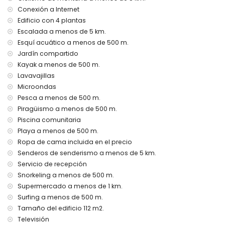
internet (WiFi)
Conexión a Internet
plancha y tabla de planchar
Edificio con 4 plantas
ropa de cama y toallas
servicio de recepción y servicio de emergencia 24 horas
Escalada a menos de 5 km.
calefacción de aire y con aire acondicionado
Esquí acuático a menos de 500 m.
Jardín compartido
Instalaciones y servicios con costo extra
Kayak a menos de 500 m.
servicio de aeropuerto
Lavavajillas
cama extra y cuna/cama para niños (a petición)
Microondas
Actividades de entretenimiento y ocio para sus vacaciones
Pesca a menos de 500 m.
en Jávea, Costa Blanca
Piragüismo a menos de 500 m.
discoteca y bar (a menos de 500 metros de la casa)
Piscina comunitaria
paseo marítimo (El Arenal) (a menos de 1000 metros de la
Playa a menos de 500 m.
casa)
Ropa de cama incluida en el precio
cine y teatro (a menos de 5 kilómetros de la casa)
Senderos de senderismo a menos de 5 km.
Lugares de interés y cultura en Jávea, Costa Blanca
Servicio de recepción
Snorkeling a menos de 500 m.
iglesia (Virgen del Loreto) (a menos de 1000 metros del
Supermercado a menos de 1 km.
alojamiento)
Surfing a menos de 500 m.
museo (Histórico de Jávea), monumento (Pueblo de
Jávea), edificio arquitectónico (Histórico de Jávea) y lugar
Tamaño del edificio 112 m2.
histórico (Pueblo de Jávea) (a menos de 5 kilómetros del
Televisión