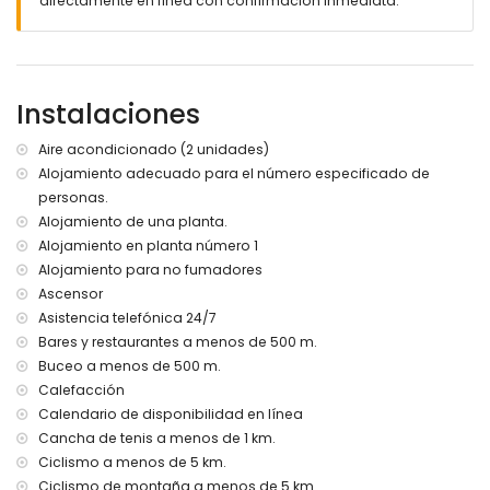
directamente en línea con confirmación inmediata.
del apartamento)
ribera o zona costera más cercana: el Mediterráneo (a
menos de 500 metros del apartamento)
playa más cercana: Montañar I (a menos de 500 metros
del apartamento)
Instalaciones
puerto más cercano: Aduanas (a menos de 1000 metros
del apartamento)
Aire acondicionado (2 unidades)
parque más cercano: Montgó (a menos de 5 kilómetros
Alojamiento adecuado para el número especificado de
del apartamento)
personas.
aeropuerto más cercano: Alicante (a menos de 100
kilómetros del apartamento)
Alojamiento de una planta.
segundo aeropuerto más cercano: Valencia (> 100
Alojamiento en planta número 1
kilómetros)
Alojamiento para no fumadores
transporte público cercano: autobús a menos de 500
Ascensor
metros
Asistencia telefónica 24/7
no se permite fumar
Bares y restaurantes a menos de 500 m.
no se admiten mascotas
Buceo a menos de 500 m.
El edificio donde se encuentra el alojamiento tiene
ascensor.
Calefacción
El alojamiento es muy adecuado para familias con niños
Calendario de disponibilidad en línea
Cancha de tenis a menos de 1 km.
Instalaciones y servicios incluidos en el precio del alquiler
Ciclismo a menos de 5 km.
del apartamento
Ciclismo de montaña a menos de 5 km.