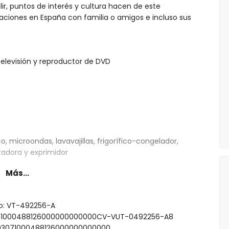
lir, puntos de interés y cultura hacen de este
aciones en España con familia o amigos e incluso sus
elevisión y reproductor de DVD
o, microondas, lavavajillas, frigorífico-congelador,
stadora y exprimidor
Más...
doble (medidas 190 x 135cm), televisión, ventilador y
nto: VT-492256-A
as individuales (medidas 190 x 90cm) y ventilador
3071000488126000000000000CV-VUT-0492256-A8
ción de bañera/ducha, bidet y aseo
0003071000488126000000000000