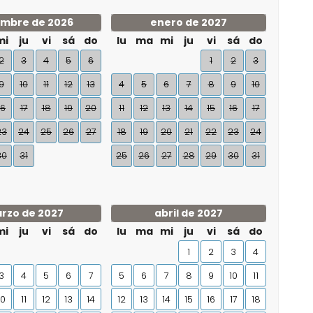
embre de 2026
enero de 2027
mi
ju
vi
sá
do
lu
ma
mi
ju
vi
sá
do
2
3
4
5
6
1
2
3
9
10
11
12
13
4
5
6
7
8
9
10
16
17
18
19
20
11
12
13
14
15
16
17
23
24
25
26
27
18
19
20
21
22
23
24
30
31
25
26
27
28
29
30
31
rzo de 2027
abril de 2027
mi
ju
vi
sá
do
lu
ma
mi
ju
vi
sá
do
1
2
3
4
3
4
5
6
7
5
6
7
8
9
10
11
10
11
12
13
14
12
13
14
15
16
17
18