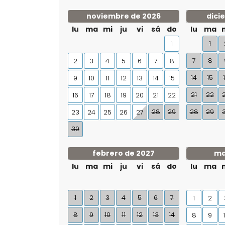
noviembre de 2026
dici
lu
ma
mi
ju
vi
sá
do
lu
ma
1
1
7
8
2
3
4
5
6
7
8
14
15
9
10
11
12
13
14
15
21
22
16
17
18
19
20
21
22
28
29
28
29
23
24
25
26
27
30
febrero de 2027
ma
lu
ma
mi
ju
vi
sá
do
lu
ma
1
2
3
4
5
6
7
1
2
8
9
10
11
12
13
14
8
9