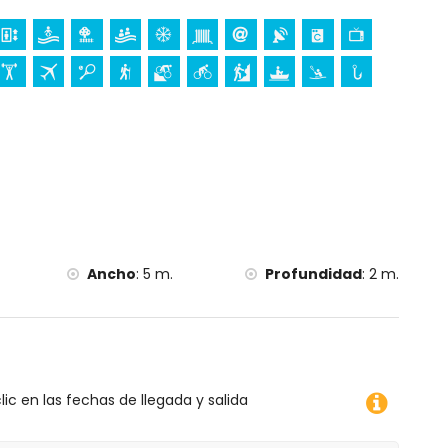
ta Blanca
gen del Loreto), monumento (Pueblo de Jávea), edificio
gar histórico (Pueblo de Jávea) (a menos de 5 kilómetros
os de 10 kilómetros del alojamiento)
enos de 25 kilómetros del alojamiento)
norkel, surf, windsurf y esquí acuático (a menos de 1000
mo y escalada (a menos de 5 kilómetros del
Ancho
:
5 m.
Profundidad
:
2 m.
(a menos de 10 kilómetros del apartamento)
lic en las fechas de llegada y salida