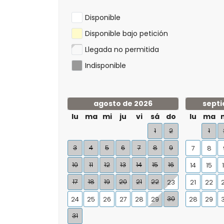
Disponible
Disponible bajo petición
Llegada no permitida
Indisponible
agosto de 2026
septi
lu
ma
mi
ju
vi
sá
do
lu
ma
1
2
1
3
4
5
6
7
8
9
7
8
10
11
12
13
14
15
16
14
15
17
18
19
20
21
22
23
21
22
30
24
25
26
27
28
29
28
29
31