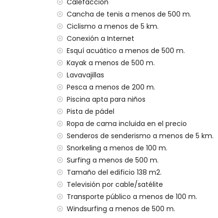
El alojamiento es muy adecuado para fam
Calefacción
Cancha de tenis a menos de 500 m.
Instalaciones y servicios privados incluidos 
Ciclismo a menos de 5 km.
internet (WiFi)
Conexión a Internet
plancha y tabla de planchar
Esquí acuático a menos de 500 m.
ropa de cama y toallas
Kayak a menos de 500 m.
servicio de recepción y servicio de emer
Lavavajillas
calefacción por aire y aire acondicionad
Pesca a menos de 200 m.
Instalaciones/servicios comunitarios
Piscina apta para niños
área de fitness y pista de pádel
Pista de pádel
instalaciones de bienestar
Ropa de cama incluida en el precio
Senderos de senderismo a menos de 5 km.
Instalaciones y servicios privados con cost
Snorkeling a menos de 100 m.
servicio de aeropuerto
Surfing a menos de 500 m.
cama extra y cama/cuna para niños (b
Tamaño del edificio 138 m2.
Actividades de entretenimiento y ocio par
Televisión por cable/satélite
Transporte público a menos de 100 m.
discoteca, bar, paseo marítimo (El Arena
cine y teatro (a menos de 5 kilómetros d
Windsurfing a menos de 500 m.