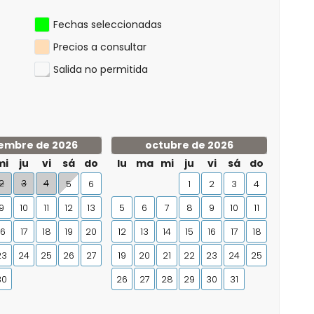
Fechas seleccionadas
Precios a consultar
Salida no permitida
embre de 2026
octubre de 2026
mi
ju
vi
sá
do
lu
ma
mi
ju
vi
sá
do
2
3
4
5
6
1
2
3
4
9
10
11
12
13
5
6
7
8
9
10
11
16
17
18
19
20
12
13
14
15
16
17
18
23
24
25
26
27
19
20
21
22
23
24
25
30
26
27
28
29
30
31