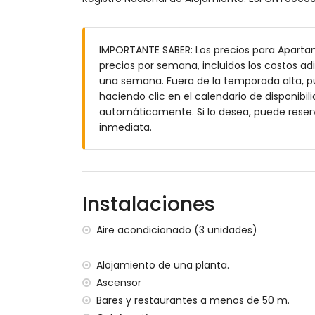
baño con lavabo, ducha, bidet y aseo
Exterior del apartamento
IMPORTANTE SABER: Los precios para Apartame
parcela grande y cerrada
precios por semana, incluidos los costos adi
piscina comunitaria en forma de laguna,
una semana. Fuera de la temporada alta, pue
piscina para niños
haciendo clic en el calendario de disponibili
jardín comunitario con césped y árboles
automáticamente. Si lo desea, puede reser
terraza
inmediata.
Más información
pueblo más cercano: Jávea (a menos de 
río o costa más cercana: Mediterráneo 
playa más cercana: El Arenal, Jávea (a
Instalaciones
puerto más cercano: La Fontana, Jávea 
parque más cercano: Montgó (a menos d
Aire acondicionado (3 unidades)
aeropuerto más cercano: Alicante (a me
segundo aeropuerto más cercano: Valenci
Alojamiento de una planta.
transporte público cercano: autobús a 
Ascensor
se admiten mascotas
Bares y restaurantes a menos de 50 m.
El edificio donde se encuentra el alojami