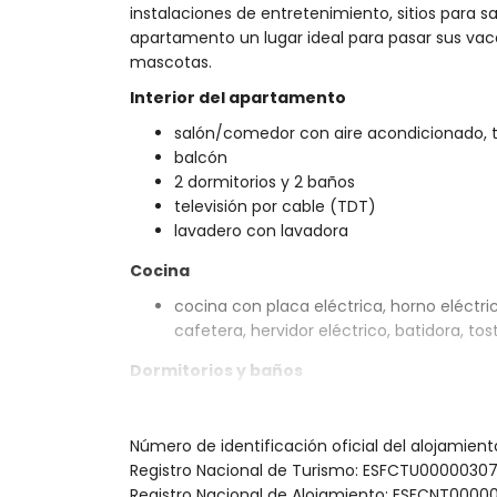
instalaciones de entretenimiento, sitios para sa
apartamento un lugar ideal para pasar sus vac
mascotas.
Interior del apartamento
salón/comedor con aire acondicionado, t
balcón
2 dormitorios y 2 baños
televisión por cable (TDT)
lavadero con lavadora
Cocina
cocina con placa eléctrica, horno eléctric
cafetera, hervidor eléctrico, batidora, to
Dormitorios y baños
dormitorio con aire acondicionado, cama 
baño en suite
Número de identificación oficial del alojamie
dormitorio con aire acondicionado, 2 cam
Registro Nacional de Turismo: ESFCTU00000
baño en suite con doble lavabo, combina
Registro Nacional de Alojamiento: ESFCNT00