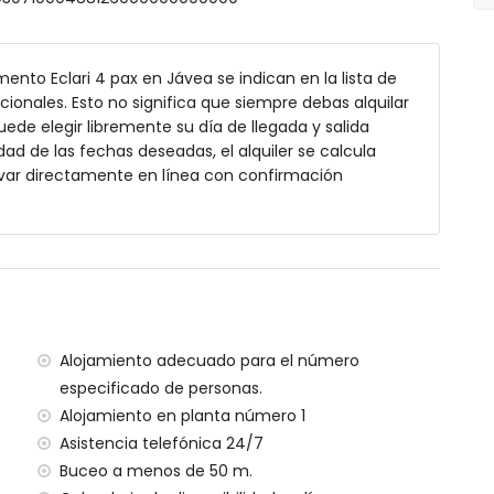
nto Eclari 4 pax en Jávea se indican en la lista de
cionales. Esto no significa que siempre debas alquilar
 de 12m x 5m y 2m de profundidad
de elegir libremente su día de llegada y salida
dad de las fechas deseadas, el alquiler se calcula
var directamente en línea con confirmación
2 kilómetros del apartamento)
(a menos de 500 metros del apartamento)
 menos de 500 metros del apartamento)
(a menos de 50 metros del apartamento)
e 4 kilómetros del apartamento)
Alojamiento adecuado para el número
nos de 100 kilómetros del apartamento)
especificado de personas.
a (> 100 kilómetros)
Alojamiento en planta número 1
menos de 100 metros
Asistencia telefónica 24/7
Buceo a menos de 50 m.
ento tiene ascensor.