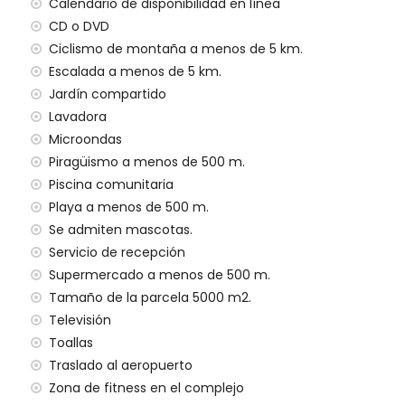
ilias con niños
Calendario de disponibilidad en línea
CD o DVD
en el precio del alquiler
Ciclismo de montaña a menos de 5 km.
Escalada a menos de 5 km.
Jardín compartido
Lavadora
gencia 24 horas
Microondas
o
Piragüismo a menos de 500 m.
Piscina comunitaria
Playa a menos de 500 m.
Se admiten mascotas.
Servicio de recepción
e adicional
Supermercado a menos de 500 m.
Tamaño de la parcela 5000 m2.
ajo demanda)
Televisión
a sus vacaciones en Jávea, Costa Blanca
Toallas
Traslado al aeropuerto
l y Jávea) (a menos de 500 metros de la casa)
e la casa)
Zona de fitness en el complejo