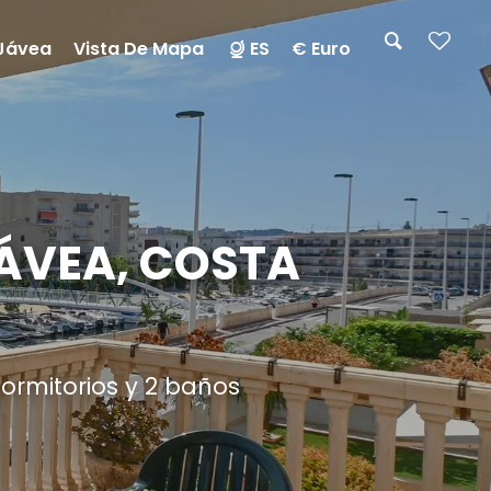
Jávea
Vista De Mapa
ES
€ Euro
ÁVEA, COSTA
ormitorios y 2 baños