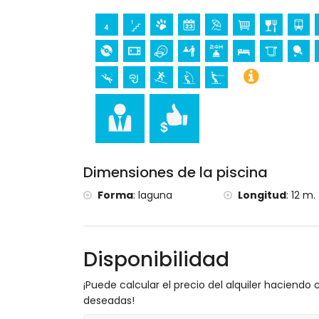
Lugares de interés y cultura en Jávea, Cos
museo (Histórico de Jávea), iglesia (Vir
arquitectónico (Histórico de Jávea) y lu
del alojamiento)
ruina (Molinos del Viento y Jávea) (a men
castillo (Portal de la Villa y Denia) (a m
Deportes
tenis, piragüismo, kayak, pesca, buceo, s
metros del apartamento)
Dimensiones de la piscina
senderismo, ciclismo de montaña, ciclis
apartamento)
Forma
:
laguna
Longitud
:
12 m.
golf (Club de Golf, Jávea) y equitación 
Disponibilidad
¡Puede calcular el precio del alquiler haciendo c
deseadas!