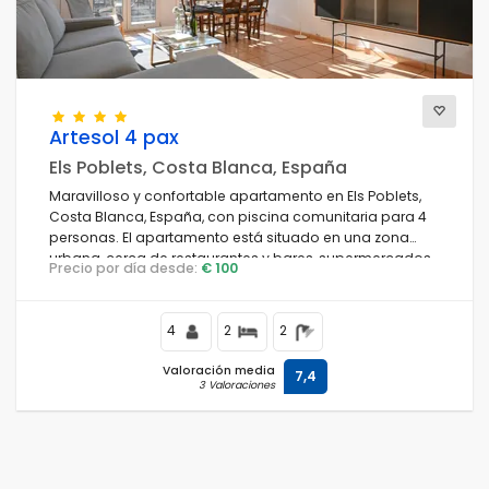
Vistas
Artesol 4 pax
Categorías adicionales
Els Poblets, Costa Blanca, España
Maravilloso y confortable apartamento en Els Poblets,
Costa Blanca, España, con piscina comunitaria para 4
personas. El apartamento está situado en una zona
urbana, cerca de restaurantes y bares, supermercados
Precio por día desde:
€ 100
y una pista de tenis, y a 3 km de la Playa L'Estanyó.
4
2
2
Valoración media
7,4
3 Valoraciones