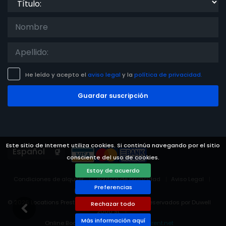
He leído y acepto el
aviso legal
y la
política de privacidad.
Guardar suscripción
Este sitio de Internet utiliza cookies. Si continúa navegando por el sitio
Languages
consciente del uso de cookies.
Estoy de acuerdo
Condiciones de alquiler
política de privacidad
Aviso Legal
Preferencias
Preferencias de cookies
© 2026 Locations Prestige -Todos los derechos reservados por Duwell
Rechazar todo
2000 SL
Más información aquí
Online Booking System Powered by
i-rent.net