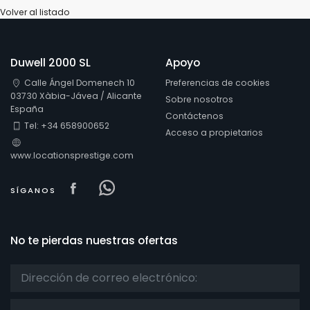
Volver al listado
Duwell 2000 SL
Apoyo
Calle Ángel Domenech 10
Preferencias de cookies
03730 Xàbia-Jávea / Alicante
Sobre nosotros
España
Contáctenos
Tel: +34 658900652
Acceso a propietarios
www.locationsprestige.com
Visit our Facebook page
Visit our Facebowhatsappok pa
SÍGANOS
No te pierdas nuestras ofertas
Título: