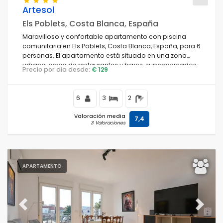
Artesol
Els Poblets, Costa Blanca, España
Maravilloso y confortable apartamento con piscina
Condiciones
comunitaria en Els Poblets, Costa Blanca, España, para 6
personas. El apartamento está situado en una zona
urbana, cerca de restaurantes y bares, supermercados
Precio por día desde:
€ 129
y una cancha de tenis, y a 3 km de la playa de L'Estanyó.
Opciones
6
3
2
Valoración media
7,4
3 Valoraciones
Distancias
Confort
APARTAMENTO
Servicios
Previous
Next