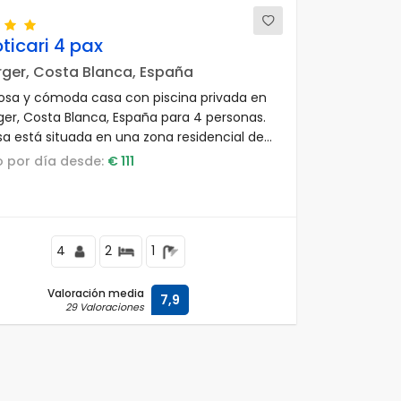
oticari 4 pax
rger, Costa Blanca, España
sa y cómoda casa con piscina privada en
rger, Costa Blanca, España para 4 personas.
sa está situada en una zona residencial de
, cerca de restaurantes y bares, a 500
io por día desde:
€ 111
s de la playa Playa L'Almadrava y a 500
s del Mar Mediterráneo.
4
2
1
Valoración media
7,9
29 Valoraciones