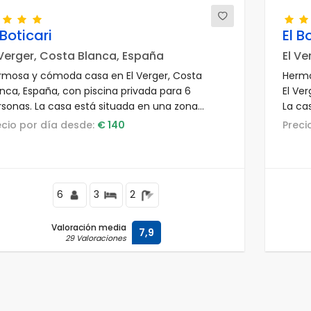
 Boticari
El B
 Verger, Costa Blanca, España
El Ve
rmosa y cómoda casa en El Verger, Costa
Hermo
anca, España, con piscina privada para 6
El Ve
rsonas. La casa está situada en una zona
La ca
idencial de playa, cerca de restaurantes y
playa
recio por día desde:
€ 140
Prec
res, a 500 m de la playa de L'Almadrava y a 0,5
metro
 del Mar Mediterráneo.
metro
6
3
2
Valoración media
7,9
29 Valoraciones