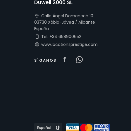
Duwell 2000 SL
Calle Ángel Domenech 10
03730 Xàbia-Jávea / Alicante
España
Tel: +34 658900652
www.locationsprestige.com
Visit our Facebook 
Visit our Face
SÍGANOS
Languages