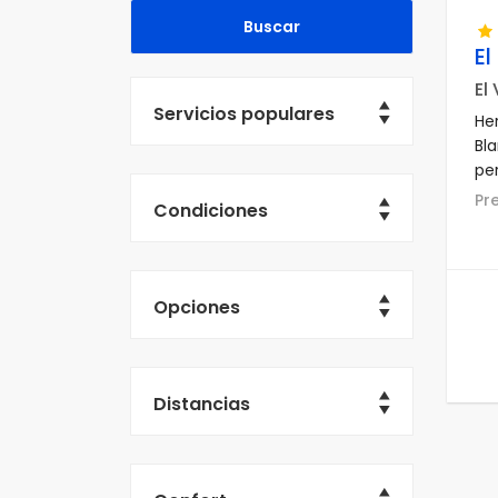
El
El
Servicios populares
He
Bl
pe
res
P
Condiciones
ba
km
Opciones
Distancias