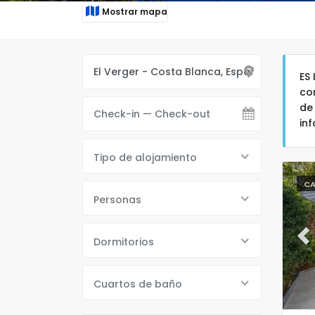
Mostrar mapa
ES
co
de
in
Tipo de alojamiento
CA
Personas
Dormitorios
Pr
Cuartos de baño