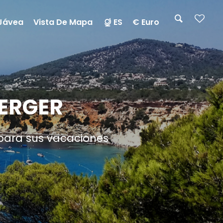
Jávea
Vista De Mapa
ES
€ Euro
VERGER
 para sus vacaciones