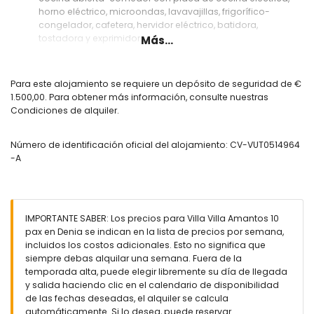
horno eléctrico, microondas, lavavajillas, frigorífico-
congelador, cafetera, hervidor eléctrico, batidora,
tostadora y exprimidor
Más...
Habitaciones y baños
dormitorio con aire acondicionado y sofá cama
Para este alojamiento se requiere un depósito de seguridad de €
dormitorio con cama doble, televisión, baño en suite y aire
1.500,00. Para obtener más información, consulte nuestras
acondicionado
Condiciones de alquiler.
2 dormitorios, cada uno con cama doble, baño en suite y
aire acondicionado
Número de identificación oficial del alojamiento: CV-VUT0514964
dormitorio con 2 camas individuales, baño en suite y aire
-A
acondicionado
baño en suite con doble lavabo, bañera, ducha, bidé,
inodoro y secador de pelo
baño en suite con doble lavabo, ducha, bidé, inodoro y
secador de pelo
IMPORTANTE SABER: Los precios para Villa Villa Amantos 10
2 baños en suite, cada uno con lavabo sencillo, ducha,
pax en Denia se indican en la lista de precios por semana,
inodoro y secador de pelo
incluidos los costos adicionales. Esto no significa que
baño con doble lavabo, ducha, inodoro y secador de pelo
siempre debas alquilar una semana. Fuera de la
temporada alta, puede elegir libremente su día de llegada
Exterior de la villa
y salida haciendo clic en el calendario de disponibilidad
parcela grande y cerrada
de las fechas deseadas, el alquiler se calcula
piscina privada de 10m x 5m y 2m de profundidad
automáticamente. Si lo desea, puede reservar