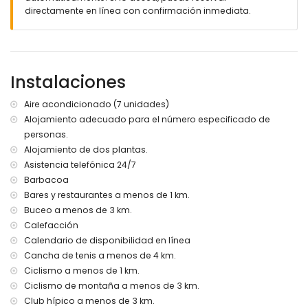
jardín con gravilla, árboles y mobiliario de jardín con
directamente en línea con confirmación inmediata.
tumbonas
3 terrazas
barbacoa
ducha exterior
zona de estar al aire libre y área de comedor exterior
Instalaciones
2 plazas de aparcamiento cubiertas privadas y 4 plazas
de aparcamiento privadas
Aire acondicionado (7 unidades)
terraza en la azotea
Alojamiento adecuado para el número especificado de
Más información
personas.
Alojamiento de dos plantas.
pueblo más cercano: Denia (a menos de 2 kilómetros de la
Asistencia telefónica 24/7
villa)
Barbacoa
orilla o ribera más cercana: Mar Mediterráneo (a menos de
2 kilómetros de la villa)
Bares y restaurantes a menos de 1 km.
playa más cercana: Playa Punta Raset (a menos de 4
Buceo a menos de 3 km.
kilómetros de la villa)
Calefacción
puerto más cercano: Puerto de Denia (a menos de 2
Calendario de disponibilidad en línea
kilómetros de la villa)
Cancha de tenis a menos de 4 km.
aeropuerto más cercano: Aeropuerto de Alicante-Elche (a
Ciclismo a menos de 1 km.
menos de 100 kilómetros de la villa)
segundo aeropuerto más cercano: Aeropuerto de Valencia
Ciclismo de montaña a menos de 3 km.
(a menos de 100 kilómetros de la villa)
Club hípico a menos de 3 km.