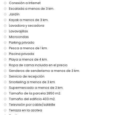
no se permiten mascotas
Conexión a Internet
El alojamiento es muy adecuado para familias con niños
Escalada a menos de 3 km.
Instalaciones y servicios incluidos en el precio del alquiler
Jardín
de la villa
Kayak a menos de 3 km.
Lavadora y secadora
internet (fibra óptica)
Lavavajillas
plancha y tabla de planchar
ropa de cama y toallas
Microondas
servicio de recepción y servicio de emergencia 24 horas
Parking privado
calefacción por suelo radiante y aire acondicionado
Pesca a menos de 1 km.
Piscina privada
Instalaciones y servicios con coste extra
Playa a menos de 4 km.
cama extra y cama/cuna para niños (bajo petición)
Ropa de cama incluida en el precio
Entretenimiento y actividades de ocio para sus vacaciones
Senderos de senderismo a menos de 3 km.
en Denia, Costa Blanca
Servicio de recepción
teatro, bar y paseo (Explanada Cervantes) (a menos de
Snorkeling a menos de 3 km.
1000 metros de la casa)
Supermercado a menos de 2 km.
cine, discoteca y club nocturno (a menos de 5 kilómetros
Tamaño de la parcela 2850 m2.
de la casa)
Tamaño del edificio 403 m2.
Sitios de interés y cultura en Denia, Costa Blanca
Televisión por cable/satélite
Terraza en la azotea
monumento (Plaza del Convento) (a menos de 1000