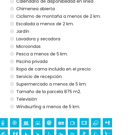
ilias con niños
Calendario de disponibilidad en línea
Chimenea abierta
io del alquiler de la villa
Ciclismo de montaña a menos de 2 km.
Escalada a menos de 2 km.
Jardín
Lavadora y secadora
gencia 24 horas
Microondas
nado
Pesca a menos de 5 km.
Piscina privada
Ropa de cama incluida en el precio
Servicio de recepción
a sus vacaciones en Denia, Costa Blanca
Supermercado a menos de 5 km.
) (a menos de 5 kilómetros de la casa)
Tamaño de la parcela 875 m2.
Televisión
a Blanca
Windsurfing a menos de 5 km.
e la Vila, Denia), castillo (Portal de la Vila, Denia),
quitectónico (Centro de Denia) y lugar histórico
etros del alojamiento)
os de 10 kilómetros del alojamiento)