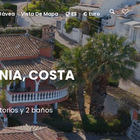
Jávea
Vista De Mapa
ES
€ Euro
ENIA, COSTA
torios y 2 baños