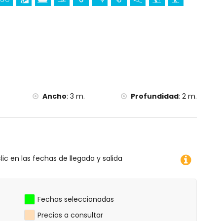
ciclismo, escalada, piragüismo, kayak, pesca, buceo,
a menos de 5 kilómetros de la villa)
tación (a menos de 10 kilómetros de la villa)
Ancho
:
3 m.
Profundidad
:
2 m.
lic en las fechas de llegada y salida
Fechas seleccionadas
Precios a consultar