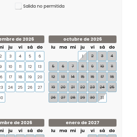
Salida no permitida
embre de 2026
octubre de 2026
mi
ju
vi
sá
do
lu
ma
mi
ju
vi
sá
do
2
3
4
2
3
4
5
6
1
5
6
7
8
9
10
11
9
10
11
12
13
12
13
14
15
16
17
18
16
17
18
19
20
19
20
21
22
23
24
25
23
24
25
26
27
26
27
28
29
30
30
31
embre de 2026
enero de 2027
mi
ju
vi
sá
do
lu
ma
mi
ju
vi
sá
do