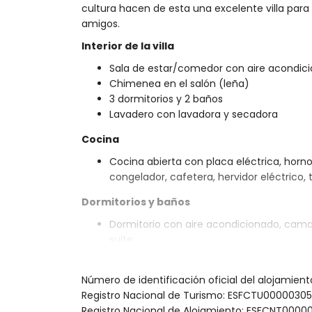
cultura hacen de esta una excelente villa para
amigos.
Interior de la villa
Sala de estar/comedor con aire acondici
Chimenea en el salón (leña)
3 dormitorios y 2 baños
Lavadero con lavadora y secadora
Cocina
Cocina abierta con placa eléctrica, horno e
congelador, cafetera, hervidor eléctrico,
Dormitorios y baños
Dormitorio con aire acondicionado, cama
suite
2 dormitorios con aire acondicionado, 
ventilador
Número de identificación oficial del alojami
Baño en suite con lavabo individual, co
Registro Nacional de Turismo: ESFCTU0000
Baño con lavabo individual, ducha y WC
Registro Nacional de Alojamiento: ESFCNT0