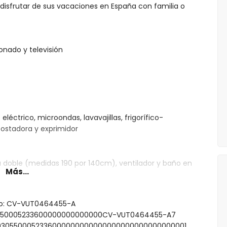
 disfrutar de sus vacaciones en España con familia o
onado y televisión
léctrico, microondas, lavavajillas, frigorífico-
 tostadora y exprimidor
 doble (medidas 190 por 140cm), ventilador y baño en
Más...
cada uno con cama doble (medidas 190 por 140cm) y
ento: CV-VUT0464455-A
mbinación bañera/ducha, bidé y WC
030550005233600000000000000CV-VUT0464455-A7
0000305500052336000000000000000000000000000001