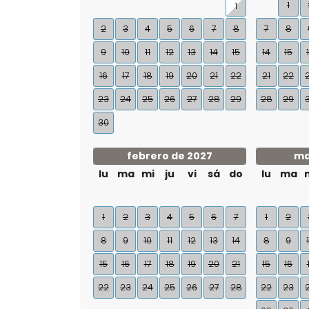
1
1
2
3
4
5
6
7
8
7
8
9
10
11
12
13
14
15
14
15
16
17
18
19
20
21
22
21
22
23
24
25
26
27
28
29
28
29
30
febrero de 2027
ma
lu
ma
mi
ju
vi
sá
do
lu
ma
1
2
3
4
5
6
7
1
2
8
9
10
11
12
13
14
8
9
15
16
17
18
19
20
21
15
16
22
23
24
25
26
27
28
22
23