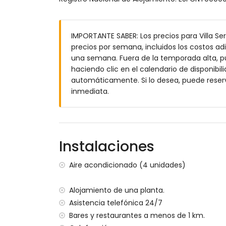
Exterior de la villa
Piscina privada con forma de laguna, de
IMPORTANTE SABER: Los precios para Villa Ser
Maravilloso jardín con césped y árboles, 
precios por semana, incluidos los costos adi
2 terrazas cubiertas
una semana. Fuera de la temporada alta, pue
Cocina exterior y barbacoa
haciendo clic en el calendario de disponibili
Ducha exterior
automáticamente. Si lo desea, puede reser
Zona de estar exterior y zona de comedor
inmediata.
Espacio privado de estacionamiento cubi
Más información
Pueblo más cercano: Denia (a menos de 5 
Ribera o costa más cercana: Mediterráneo
Instalaciones
Playa más cercana: Marineta Casiana, Den
Puerto más cercano: La Marina, Denia (a m
Aire acondicionado (4 unidades)
Parque más cercano: Montgó, Denia (a men
Aeropuerto más cercano: Alicante (a meno
Alojamiento de una planta.
Segundo aeropuerto más cercano: Valenci
Asistencia telefónica 24/7
No se permite fumar
Bares y restaurantes a menos de 1 km.
No se permiten mascotas