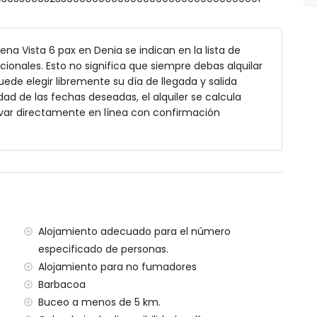
 6m x 3m y 2m de profundidad
ena Vista 6 pax en Denia se indican en la lista de
y mobiliario de jardín con tumbonas
cionales. Esto no significa que siempre debas alquilar
de elegir libremente su día de llegada y salida
dad de las fechas deseadas, el alquiler se calcula
var directamente en línea con confirmación
 exterior
erto y espacio de estacionamiento privado
kilómetros de la villa)
, Denia (a menos de 3 kilómetros de la villa)
ia (a menos de 3 kilómetros de la villa)
enos de 3 kilómetros de la villa)
Alojamiento adecuado para el número
os de 3 kilómetros de la villa)
especificado de personas.
s de 100 kilómetros de la villa)
Alojamiento para no fumadores
a (> 100 kilómetros)
Barbacoa
Buceo a menos de 5 km.