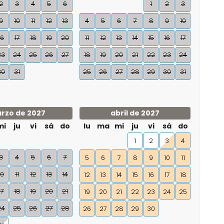
2
3
4
5
6
1
2
3
9
10
11
12
13
4
5
6
7
8
9
10
16
17
18
19
20
11
12
13
14
15
16
17
23
24
25
26
27
18
19
20
21
22
23
24
30
31
25
26
27
28
29
30
31
rzo de 2027
abril de 2027
mi
ju
vi
sá
do
lu
ma
mi
ju
vi
sá
do
1
2
3
4
3
4
5
6
7
5
6
7
8
9
10
11
10
11
12
13
14
12
13
14
15
16
17
18
17
18
19
20
21
19
20
21
22
23
24
25
24
25
26
27
28
26
27
28
29
30