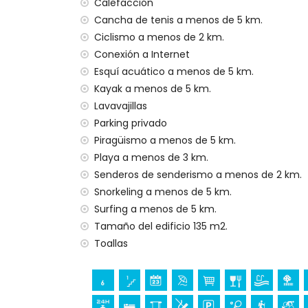
El alojamiento es muy adecuado para fam
Calefacción
Cancha de tenis a menos de 5 km.
Instalaciones y servicios incluidos en el prec
Ciclismo a menos de 2 km.
Internet (WiFi)
Conexión a Internet
Aspiradora, plancha y tabla de planchar
Esquí acuático a menos de 5 km.
Ropa de cama y toallas
Kayak a menos de 5 km.
Servicio de recepción y servicio de emer
Lavavajillas
Calefacción de aire y con aire acondicio
Parking privado
Instalaciones y servicios con cargo extra
Piragüismo a menos de 5 km.
Cama extra y cuna (bajo demanda)
Playa a menos de 3 km.
Senderos de senderismo a menos de 2 km.
Entretenimiento y actividades de ocio par
Snorkeling a menos de 5 km.
Bar, paseo marítimo (Las Marinas y Denia
Surfing a menos de 5 km.
Tamaño del edificio 135 m2.
Puntos de interés y cultura en Denia, Cost
Toallas
Museo (Histórico de Denia), iglesia (Portal d
monumento (Pueblo de Denia), edificio ar
(Histórico de Denia) (a menos de 5 kilóm
Ruina (Molinos de Viento y Jávea) (a men