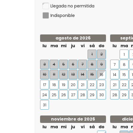
Llegada no permitida
Indisponible
agosto de 2026
septi
lu
ma
mi
ju
vi
sá
do
lu
ma
1
2
1
3
4
5
6
7
8
9
7
8
10
11
12
13
14
15
16
14
15
17
18
19
20
21
22
23
21
22
24
25
26
27
28
29
30
28
29
31
noviembre de 2026
dici
lu
ma
mi
ju
vi
sá
do
lu
ma