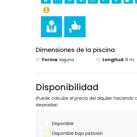
Deportes
Tenis, senderismo, ciclismo de montaña, 
snorkel, surf, windsurf y esquí acuático (
Golf (Club de Golf La Sella, Denia) y equi
Dimensiones de la piscina
Forma
:
laguna
Longitud
:
6 m.
Disponibilidad
¡Puede calcular el precio del alquiler haciendo c
deseadas!
Disponible
Disponible bajo petición