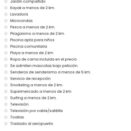
Jardín compartido
Instalaciones y servicios con coste adicional
Kayak a menos de 2 km.
servicio de aeropuerto
Lavadora
cama extra y cama/cuna para niños (bajo demanda)
Microondas
Pesca a menos de 2 km.
Actividades de entretenimiento y ocio para sus vacaciones
Piragüismo a menos de 2 km.
en Denia, Costa Blanca
Piscina apta para niños
bar y paseo marítimo (Puerto Deportivo) (a menos de 1000
Piscina comunitaria
metros de la casa)
Playa a menos de 2 km.
teatro y discoteca (a menos de 5 kilómetros de la casa)
Ropa de cama incluida en el precio
Lugares de interés y cultura en Denia, Costa Blanca
Se admiten mascotas bajo petición.
museo (Museo Arqueológico de Denia), iglesia (Sant Antoni
Senderos de senderismo a menos de 5 km.
de Pádua), castillo (Castillo de Denia), ruina (Torre del
Servicio de recepción
Gerro), monumento (Playmobil Denia), edificio
Snorkeling a menos de 2 km.
arquitectónico (Ayuntamiento de Denia) y lugar histórico
Supermercado a menos de 2 km.
(Túnel del Castillo) (a menos de 5 kilómetros del
Surfing a menos de 2 km.
alojamiento)
Televisión
Deportes
Televisión por cable/satélite
senderismo, ciclismo de montaña, ciclismo, escalada,
Toallas
piragüismo, kayak, pesca, buceo, esnórquel y surf (a
Traslado al aeropuerto
menos de 5 kilómetros del apartamento)