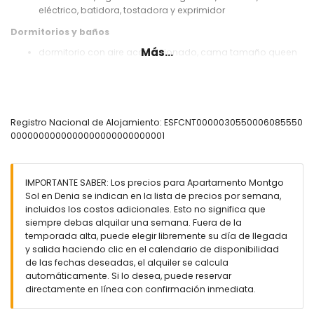
eléctrico, batidora, tostadora y exprimidor
Dormitorios y baños
Más...
dormitorio con aire acondicionado, cama tamaño queen
(de 190 por 150 cm) y ventilador
dormitorio con aire acondicionado, 2 camas individuales
(de 190 por 90 cm) y ventilador
baño con lavabo individual, combinación de
bañera/ducha y WC
Registro Nacional de Alojamiento: ESFCNT0000030550006085550
0000000000000000000000000001
Exterior del apartamento
parcela vallada
piscina comunitaria de 10 m x 5 m y 2 m de profundidad
IMPORTANTE SABER: Los precios para Apartamento Montgo
piscina para niños
Sol en Denia se indican en la lista de precios por semana,
jardín comunitario con césped y árboles
incluidos los costos adicionales. Esto no significa que
terraza
siempre debas alquilar una semana. Fuera de la
barbacoa
temporada alta, puede elegir libremente su día de llegada
ducha exterior
y salida haciendo clic en el calendario de disponibilidad
zona de estar al aire libre y zona de comedor al aire libre
de las fechas deseadas, el alquiler se calcula
espacio de aparcamiento comunitario
automáticamente. Si lo desea, puede reservar
directamente en línea con confirmación inmediata.
Más información
pueblo más cercano: Denia (a menos de 2 kilómetros del