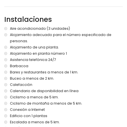
apartamento)
orilla o ribera más cercana: Mediterráneo (a menos de 2
kilómetros del apartamento)
Instalaciones
playa más cercana: Playa de la Marineta (a menos de 2
kilómetros del apartamento)
Aire acondicionado (3 unidades)
puerto más cercano: Real Club Náutico (a menos de 2
Alojamiento adecuado para el número especificado de
kilómetros del apartamento)
personas.
parque más cercano: Parque Ginjoler (a menos de 2
kilómetros del apartamento)
Alojamiento de una planta.
aeropuerto más cercano: Valencia (a menos de 100
Alojamiento en planta número 1
kilómetros del apartamento)
Asistencia telefónica 24/7
segundo aeropuerto más cercano: Alicante (> 100
Barbacoa
kilómetros)
Bares y restaurantes a menos de 1 km.
por favor consulte si se permiten mascotas
Buceo a menos de 2 km.
El alojamiento es muy adecuado para familias con niños
Calefacción
Instalaciones y servicios incluidos en el precio de alquiler
Calendario de disponibilidad en línea
del apartamento
Ciclismo a menos de 5 km.
internet (WiFi)
Ciclismo de montaña a menos de 5 km.
aspiradora y plancha con tabla de planchar
Conexión a Internet
ropa de cama y toallas
Edificio con 1 plantas
servicio de recepción y servicio de emergencia 24 horas
Escalada a menos de 5 km.
calefacción por aire y aire acondicionado