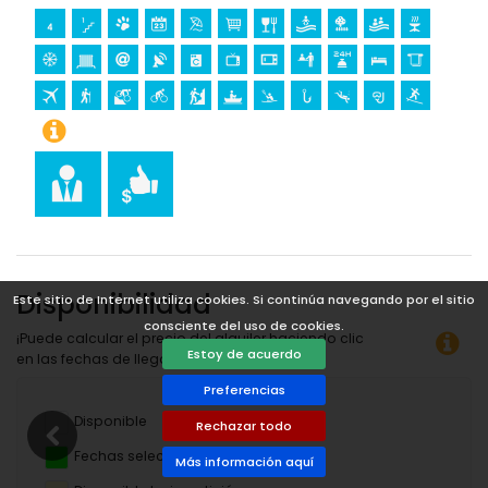
tenis, golf (La Sella Golf) y equitación (a menos de 10
kilómetros del apartamento)
Disponibilidad
Este sitio de Internet utiliza cookies. Si continúa navegando por el sitio
consciente del uso de cookies.
¡Puede calcular el precio del alquiler haciendo clic
Estoy de acuerdo
en las fechas de llegada y salida deseadas!
Preferencias
Disponible
Rechazar todo
Fechas seleccionadas
Más información aquí