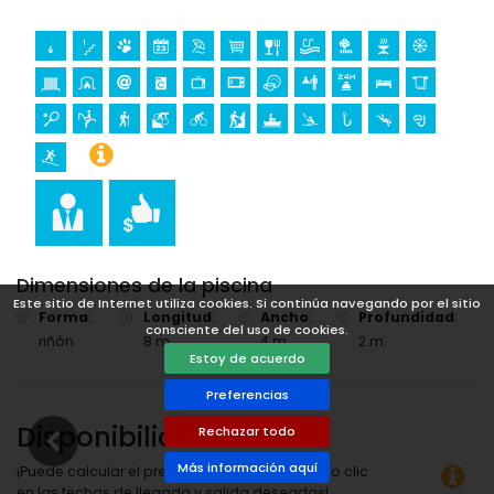
escalada (a menos de 25 kilómetros de la villa)
Dimensiones de la piscina
Este sitio de Internet utiliza cookies. Si continúa navegando por el sitio
Forma
:
Longitud
:
Ancho
:
Profundidad
:
consciente del uso de cookies.
riñón
8 m.
4 m.
2 m.
Estoy de acuerdo
Preferencias
Disponibilidad
Rechazar todo
Más información aquí
¡Puede calcular el precio del alquiler haciendo clic
en las fechas de llegada y salida deseadas!