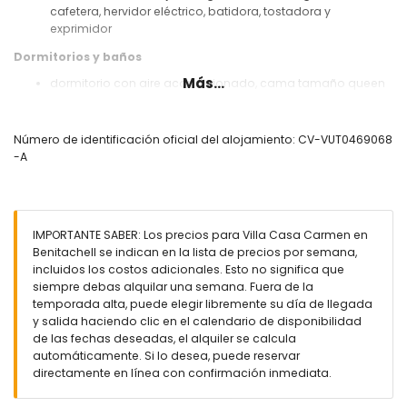
cafetera, hervidor eléctrico, batidora, tostadora y
exprimidor
Dormitorios y baños
Más...
dormitorio con aire acondicionado, cama tamaño queen
(de 190 por 150 cm), ventilador y baño en suite
2 dormitorios con aire acondicionado, cada uno con 2
camas individuales (de 190 por 90 cm)
Número de identificación oficial del alojamiento: CV-VUT0469068
baño en suite con lavabo individual, combinación de
-A
bañera y ducha y WC
baño con lavabo individual, ducha y WC
Exterior de la villa
IMPORTANTE SABER: Los precios para Villa Casa Carmen en
piscina privada de forma de riñón de 8m x 4m y 2m de
Benitachell se indican en la lista de precios por semana,
profundidad
incluidos los costos adicionales. Esto no significa que
jardín con grava, árboles y mobiliario de jardín con
siempre debas alquilar una semana. Fuera de la
tumbonas
temporada alta, puede elegir libremente su día de llegada
terraza cubierta
y salida haciendo clic en el calendario de disponibilidad
barbacoa
de las fechas deseadas, el alquiler se calcula
zona de estar al aire libre y área de comedor exterior
automáticamente. Si lo desea, puede reservar
directamente en línea con confirmación inmediata.
Más información
pueblo más cercano: Poble Nou de Benitachell (a 4