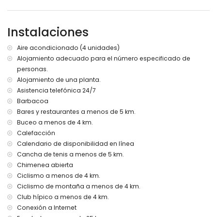
kilómetros de la villa)
río o costa más cercano: Mediterráneo (a 4 kilómetros de
la villa)
Instalaciones
playa más cercana: Cala Moraig (a 4 kilómetros de la villa)
puerto más cercano: El Portet, Moraira (a 10 kilómetros de la
Aire acondicionado (4 unidades)
villa)
Alojamiento adecuado para el número especificado de
parque más cercano: Circle Park, Moraira (a 10 kilómetros
personas.
de la villa)
aeropuerto más cercano: Alicante (a 100 kilómetros de la
Alojamiento de una planta.
villa)
Asistencia telefónica 24/7
segundo aeropuerto más cercano: Valencia (> 100
Barbacoa
kilómetros)
Bares y restaurantes a menos de 5 km.
por favor consulte si se permiten mascotas
Buceo a menos de 4 km.
El alojamiento es muy adecuado para familias con niños
Calefacción
Instalaciones y servicios incluidos en el precio del alquiler
Calendario de disponibilidad en línea
de la villa
Cancha de tenis a menos de 5 km.
internet (WiFi)
Chimenea abierta
aspiradora y plancha con tabla de planchar
Ciclismo a menos de 4 km.
ropa de cama y toallas
Ciclismo de montaña a menos de 4 km.
servicio de recepción y servicio de emergencia 24 horas
Club hípico a menos de 4 km.
calefacción por aire y aire acondicionado
Conexión a Internet
Instalaciones y servicios con cargo adicional