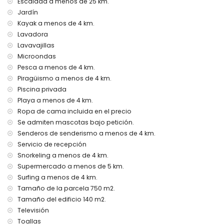
Escalada a menos de 25 km.
Jardín
cama extra y cuna para niños (bajo petición)
Kayak a menos de 4 km.
Entretenimiento y actividades de ocio para sus vacaciones
Lavadora
en Benitachell, Costa Blanca
Lavavajillas
bar (a menos de 5 kilómetros de la casa)
Microondas
Pesca a menos de 4 km.
Visitas y cultura en Benitachell, Costa Blanca
Piragüismo a menos de 4 km.
edificio arquitectónico (Pueblo Histórico, Benitachell), lugar
Piscina privada
histórico (Pueblo Histórico y Benitachell) (a menos de 5
Playa a menos de 4 km.
kilómetros del alojamiento)
Ropa de cama incluida en el precio
museo (Pueblo Histórico, Jávea), iglesia (Parroquia de
Santa María Magdalena, Benitachell), castillo (Castell de
Se admiten mascotas bajo petición.
Teulada-Moraira), ruina (Torre del Cap d'Or) y monumento
Senderos de senderismo a menos de 4 km.
(Castell de Teulada-Moraira) (a menos de 10 kilómetros del
Servicio de recepción
alojamiento)
Snorkeling a menos de 4 km.
Deportes
Supermercado a menos de 5 km.
Surfing a menos de 4 km.
tenis, equitación, senderismo, ciclismo de montaña,
Tamaño de la parcela 750 m2.
ciclismo, canotaje, kayak, pesca, buceo, snorkel y surf (a
menos de 5 kilómetros de la villa)
Tamaño del edificio 140 m2.
golf (Club de Golf Jávea) (a menos de 10 kilómetros de la
Televisión
villa)
Toallas