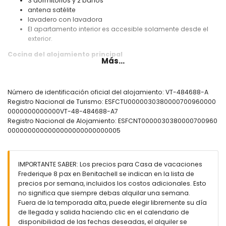
3 dormitorios y 2 baños
antena satélite
lavadero con lavadora
El apartamento interior es accesible solamente desde el
exterior.
Cocina del alojamiento principal
Más...
cocina con placa eléctrica, horno eléctrico, microondas,
lavavajillas, frigorífico con congelador, cafetera, hervidor
eléctrico, batidora, tostadora y exprimidor
Número de identificación oficial del alojamiento: VT-484688-A
Registro Nacional de Turismo: ESFCTU0000030380000700960000
Dormitorios y baños del alojamiento principal
0000000000000VT-48-484688-A7
2 dormitorios con aire acondicionado, cada uno con
Registro Nacional de Alojamiento: ESFCNT0000030380000700960
cama doble
0000000000000000000000000005
dormitorio con 2 camas individuales
baño con lavabo individual, bañera/ducha combinada,
ducha, bidé y aseo
IMPORTANTE SABER: Los precios para Casa de vacaciones
baño con doble lavabo, bañera, ducha y aseo
Frederique 8 pax en Benitachell se indican en la lista de
Interior del apartamento interior
precios por semana, incluidos los costos adicionales. Esto
no significa que siempre debas alquilar una semana.
dormitorio con aire acondicionado y cama doble
Fuera de la temporada alta, puede elegir libremente su día
baño con lavabo individual, ducha y aseo
de llegada y salida haciendo clic en el calendario de
disponibilidad de las fechas deseadas, el alquiler se
Exterior de esta casa de vacaciones