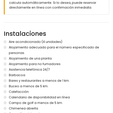
calcula automáticamente. Si lo desea, puede reservar
parcela vallada
directamente en línea con confirmación inmediata.
piscina privada de 10m x 5m y 2m de profundidad
hermoso jardín con césped, árboles y mobiliario de jardín
con tumbonas
3 terrazas cubiertas
barbacoa
Instalaciones
ducha exterior
zona de estar exterior y zona de comedor exterior
Aire acondicionado (4 unidades)
2 plazas de aparcamiento privadas
Alojamiento adecuado para el número especificado de
Más información
personas.
Alojamiento de una planta.
pueblo más cercano: Xàbia (a menos de 5 kilómetros de
la casa)
Alojamiento para no fumadores
orilla o ribera más cercana: Mediterráneo (a menos de 5
Asistencia telefónica 24/7
kilómetros de la casa)
Barbacoa
playa más cercana: El Moraig, Xàbia (a menos de 5
Bares y restaurantes a menos de 1 km.
kilómetros de la casa)
Buceo a menos de 5 km.
puerto más cercano: Puerto de Moraira (a menos de 10
Calefacción
kilómetros de la casa)
Calendario de disponibilidad en línea
parque más cercano: Cumbre del Sol (a menos de 10
kilómetros de la casa)
Campo de golf a menos de 5 km.
aeropuerto más cercano: Alicante (a menos de 100
Chimenea abierta
kilómetros de la casa)