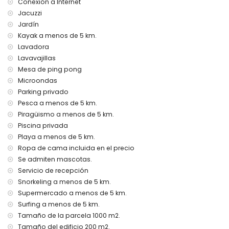
Conexión a Internet
segundo aeropuerto más cercano: Valencia (> 100
Jacuzzi
kilómetros)
Jardín
se prohíbe fumar
Kayak a menos de 5 km.
se admiten mascotas
El alojamiento es muy adecuado para familias con niños
Lavadora
Lavavajillas
Instalaciones y servicios incluidos en el precio del alquiler
Mesa de ping pong
de esta casa de vacaciones
Microondas
internet (WiFi)
Parking privado
plancha y tabla de planchar
Pesca a menos de 5 km.
ropa de cama y toallas
Piragüismo a menos de 5 km.
servicio de recepción y servicio de emergencia 24 horas
ping-pong
Piscina privada
calefacción central y aire acondicionado
Playa a menos de 5 km.
Ropa de cama incluida en el precio
Instalaciones y servicios con coste adicional
Se admiten mascotas.
jacuzzi al aire libre
Servicio de recepción
cama extra y camas/cunas para niños (bajo demanda)
Snorkeling a menos de 5 km.
Entretenimiento y actividades de ocio para sus vacaciones
Supermercado a menos de 5 km.
en Benitachell, Costa Blanca
Surfing a menos de 5 km.
Tamaño de la parcela 1000 m2.
paseo (El Portet) (a menos de 5 kilómetros de la casa)
Tamaño del edificio 200 m2.