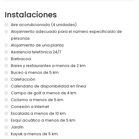
Más información
Instalaciones
pueblo más cercano: Moraira (a 4 kilómetros de la villa)
ribera u orilla más cercana: Mediterráneo (a 4 kilómetros
de la villa)
Aire acondicionado (4 unidades)
playa más cercana: Cala Baladrar (a 4 kilómetros de la
Alojamiento adecuado para el número especificado de
villa)
personas.
puerto más cercano: Puerto de Moraira (a 10 kilómetros de
Alojamiento de una planta.
la villa)
Asistencia telefónica 24/7
parque más cercano: Pinar del Advocat (a 10 kilómetros de
Barbacoa
la villa)
Bares y restaurantes a menos de 2 km.
aeropuerto más cercano: Alicante (a 100 kilómetros de la
villa)
Buceo a menos de 5 km.
segundo aeropuerto más cercano: Valencia (a más de 100
Calefacción
kilómetros)
Calendario de disponibilidad en línea
no se admiten mascotas
Campo de golf a menos de 4 km.
El alojamiento es muy adecuado para familias con niños
Ciclismo a menos de 5 km.
Instalaciones y servicios incluidos en el precio del alquiler
Conexión a Internet
de la villa
Escalada a menos de 10 km.
internet (WiFi)
Esquí acuático a menos de 5 km.
plancha y tabla de planchar
Jardín
ropa de cama y toallas
Kayak a menos de 5 km.
servicio de recepción y servicio de emergencia 24 horas