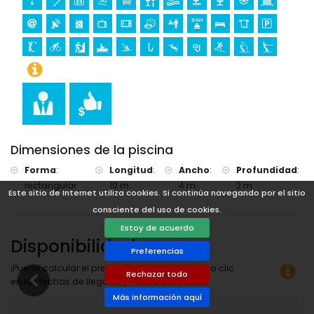
Dimensiones de la piscina
Forma
:
Longitud
:
Ancho
:
Profundidad
:
rectangular
10 m.
4 m.
2 m.
Este sitio de Internet utiliza cookies. Si continúa navegando por el sitio
consciente del uso de cookies.
Estoy de acuerdo
Disponibilidad
Preferencias
¡Puede calcular el precio del alquiler haciendo clic
Rechazar todo
en las fechas de llegada y salida deseadas!
Más información aquí