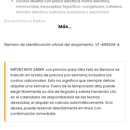
cocina abierta con placa eléctrica, horno eléctrico,
microondas, lavavajillas, frigorífico-congelador, cafetera,
hervidor eléctrico, batidora, tostadora y exprimidor
Dormitorios y baños
Más...
dormitorio con aire acondicionado, cama king size y baño
en suite
dormitorio con aire acondicionado y cama doble
Número de identificación oficial del alojamiento: VT-485929-A
dormitorio con aire acondicionado, 2 camas individuales y
televisión
baño en suite con doble lavabo, ducha y WC
baño con lavabo sencillo, ducha y WC
IMPORTANTE SABER: Los precios para Villa Feliz en Benissa se
Exterior de la villa
indican en la lista de precios por semana, incluidos los
parcela vallada
costos adicionales. Esto no significa que siempre debas
piscina privada de 10m x 4m y 2m de profundidad
alquilar una semana. Fuera de la temporada alta, puede
jardín con grava, árboles y mobiliario de jardín con
elegir libremente su día de llegada y salida haciendo clic
tumbonas
en el calendario de disponibilidad de las fechas
3 terrazas, de las cuales 1 está cubierta
deseadas, el alquiler se calcula automáticamente. Si lo
barbacoa
desea, puede reservar directamente en línea con
ducha exterior
confirmación inmediata.
área de estar y comedor al aire libre
3 plazas de aparcamiento privadas