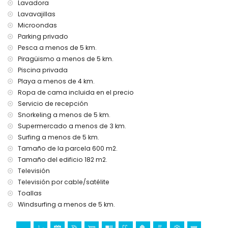
Lavadora
calefacción por aire y aire acondicionado
Lavavajillas
Instalaciones y servicios con coste extra
Microondas
Parking privado
cama/cuna para niños (bajo demanda)
Pesca a menos de 5 km.
Entretenimiento y actividades de ocio para sus vacaciones
Piragüismo a menos de 5 km.
en Benissa, Costa Blanca
Piscina privada
bar (a menos de 5 kilómetros de la casa)
Playa a menos de 4 km.
Ropa de cama incluida en el precio
Lugares de interés y cultura en Benissa, Costa Blanca
Servicio de recepción
museo (Moraira), iglesia (Iglesia Nuestra Señora de los
Snorkeling a menos de 5 km.
Desamparados), castillo (Castell de Moraira-Teulada),
Supermercado a menos de 3 km.
ruina (Torre de Vigía del Cap d'Or), monumento (Escultura
Surfing a menos de 5 km.
"Hombre Mirando al Mar" de Toni Mari), edificio
arquitectónico (Castell de Moraira) y lugar histórico (Centro
Tamaño de la parcela 600 m2.
Histórico) (a menos de 10 kilómetros del alojamiento)
Tamaño del edificio 182 m2.
Televisión
Deportes
Televisión por cable/satélite
golf, ciclismo, canotaje, kayak, pesca, buceo, snorkel, surf,
Toallas
windsurf y esquí acuático (a menos de 5 kilómetros de la
Windsurfing a menos de 5 km.
villa)
tenis, equitación y escalada (a menos de 10 kilómetros de
la villa)