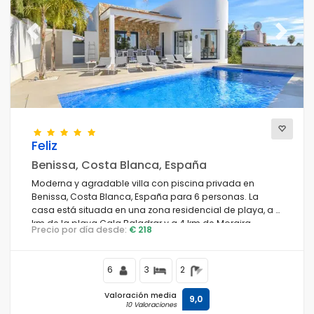
Previous
Next
Feliz
Benissa, Costa Blanca, España
Moderna y agradable villa con piscina privada en
Benissa, Costa Blanca, España para 6 personas. La
casa está situada en una zona residencial de playa, a 4
km de la playa Cala Baladrar y a 4 km de Moraira.
Precio por día desde:
€ 218
6
3
2
Valoración media
9,0
10 Valoraciones