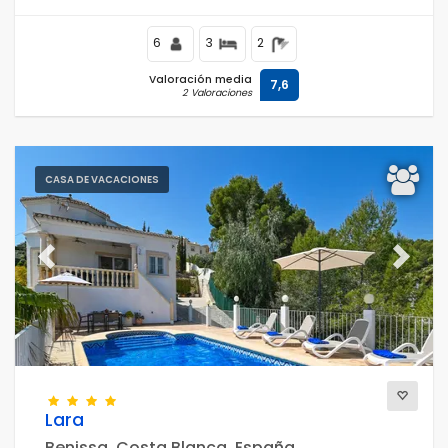
6
3
2
Valoración media
7,6
2 Valoraciones
CASA DE VACACIONES
Previous
Next
Lara
Benissa, Costa Blanca, España