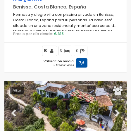
Benissa, Costa Blanca, España
Hermosa y alegre villa con piscina privada en Benissa,
Costa Blanca, España para 10 personas. La casa está
situada en una zona residencial y montañosa cerca de
la playa, a 2 km de la playa Cala Baladrar y a 5 km de
Precio por día desde:
€ 315
Moraira.
10
5
3
Valoración media
7,6
2 Valoraciones
VILLA
Previous
Next