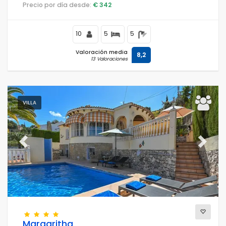
montañosa.
Precio por día desde:
€ 342
10
5
5
Valoración media
8,2
13 Valoraciones
VILLA
Previous
Next
Margaritha