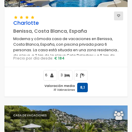
Charlotte
Benissa, Costa Blanca, España
Moderna y cómoda casa de vacaciones en Benissa,
Costa Blanca, España, con piscina privada para 6
personas. La casa está situada en una zona residencial
de playa, a 2 km de la playa Cala Baladrar y a 5 km de
Precio por día desde:
€ 184
Moraira.
6
3
2
Valoración media
8,1
16 Valoraciones
CASA DE VACACIONES