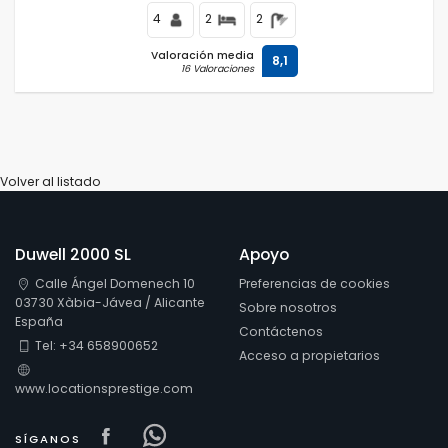
4
2
2
Valoración media
8,1
16 Valoraciones
Volver al listado
Duwell 2000 SL
Apoyo
Calle Ángel Domenech 10
Preferencias de cookies
03730 Xàbia-Jávea / Alicante
Sobre nosotros
España
Contáctenos
Tel: +34 658900652
Acceso a propietarios
www.locationsprestige.com
Visit our Facebook page
Visit our Facebowhatsappok pa
SÍGANOS