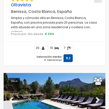
Oltavista
Benissa, Costa Blanca, España
Amplia y cómoda villa en Benissa, Costa Blanca,
Condiciones
España, con piscina privada para 20 personas. La casa
está situada en una zona residencial y costera con
colinas.
Precio por día desde:
€ 594
Opciones
20
10
7
Valoración media
8,2
13 Valoraciones
Distancias
Confort
VILLA
Servicios
Previous
Next