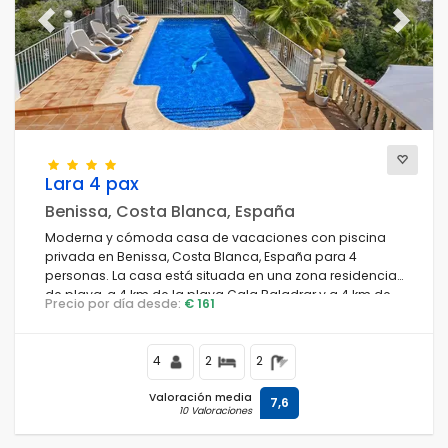
Previous
Next
Lara 4 pax
Benissa, Costa Blanca, España
Moderna y cómoda casa de vacaciones con piscina
privada en Benissa, Costa Blanca, España para 4
personas. La casa está situada en una zona residencial
de playa, a 4 km de la playa Cala Baladrar y a 4 km de
Precio por día desde:
€ 161
Moraira.
4
2
2
Valoración media
7,6
10 Valoraciones