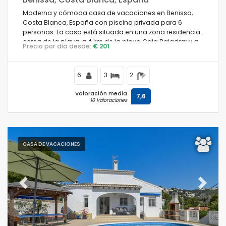
Moderna y cómoda casa de vacaciones en Benissa,
Costa Blanca, España con piscina privada para 6
personas. La casa está situada en una zona residencial
cerca de la playa, a 4 km de la playa Cala Baladrar y a
Precio por día desde:
€ 201
4 km de Moraira.
6
3
2
Valoración media
7,6
10 Valoraciones
CASA DE VACACIONES
Previous
Next