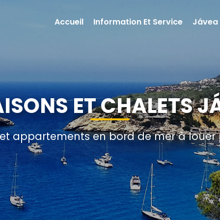
Accueil
Information Et Service
Jávea
AISONS ET CHALETS J
e et appartements en bord de mer à loue