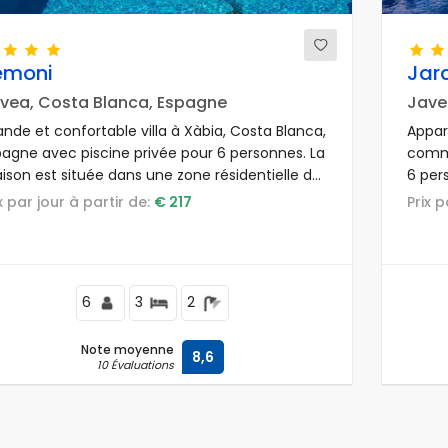
emoni
Jar
vea, Costa Blanca, Espagne
Jave
nde et confortable villa à Xàbia, Costa Blanca,
Appar
pagne avec piscine privée pour 6 personnes. La
commu
ison est située dans une zone résidentielle de
6 per
ge, à 2 km de la plage de La Barraca, Xàbia.
zone r
ix par jour à partir de:
€ 217
Prix 
resta
d'un c
et à 
6
3
2
Note moyenne
8,6
10 Évaluations