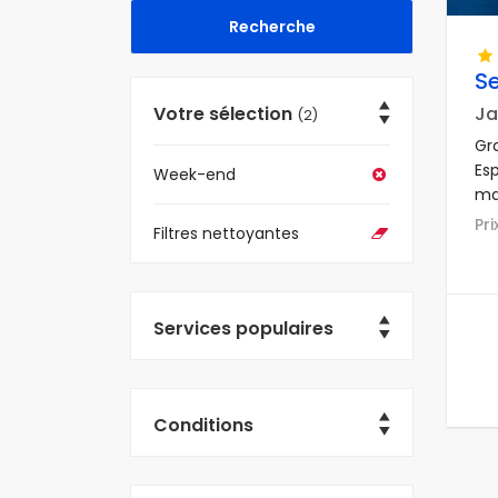
S
Votre sélection
Ja
(2)
Gra
Es
Week-end
ma
pla
Pr
Filtres nettoyantes
Services populaires
Conditions