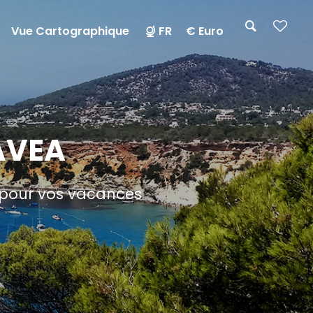
Vue Cartographique
FR
€ Euro
ÁVEA
r pour vos vacances