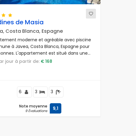
dines de Masia
a, Costa Blanca, Espagne
tement moderne et agréable avec piscine
ne à Javea, Costa Blanca, Espagne pour
sonnes. L'appartement est situé dans une
ésidentielle de plage, à proximité de
par jour à partir de:
€ 168
urants et bars, boutiques, supermarchés et
ourt de tennis, à 1 km de la Plage de l'Arenal
1 km de la Méditerranée.
6
3
3
Note moyenne
9,1
9 Évaluations