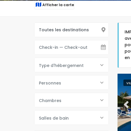
Afficher la carte
IM
av
po
po
en
Type d'hébergement
Personnes
VI
Chambres
Pr
Salles de bain