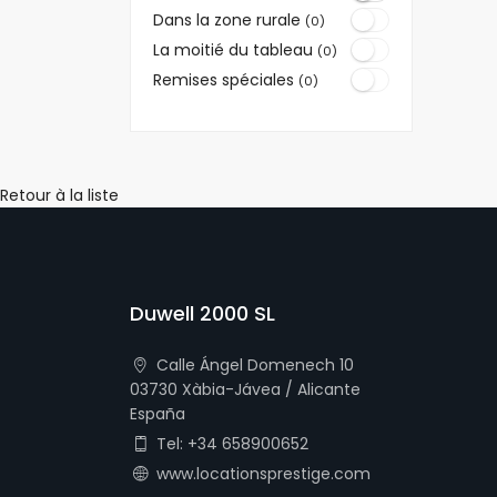
Dans la zone rurale
(0)
La moitié du tableau
(0)
Remises spéciales
(0)
Retour à la liste
Duwell 2000 SL
Calle Ángel Domenech 10
03730 Xàbia-Jávea / Alicante
España
Tel: +34 658900652
www.locationsprestige.com