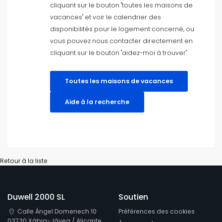
cliquant sur le bouton "toutes les maisons de
vacances" et voir le calendrier des
Près des pistes de ski
disponibilités pour le logement concerné, ou
vous pouvez nous contacter directement en
Filtres nettoyantes
cliquant sur le bouton "aidez-moi à trouver".
Toutes les maisons de vacances
Services populaires
Aide à la recherche
Conditions
Retour à la liste
Options
Duwell 2000 SL
Soutien
Calle Ángel Domenech 10
Préférences des cookies
Distances
03730 Xàbia-Jávea / Alicante