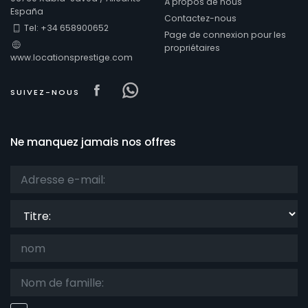
À propos de nous
España
Contactez-nous
Tel: +34 658900652
Page de connexion pour les
Confort
propriétaires
www.locationsprestige.com
Visit our Facebook page
Visit our Facebowhatsappo
SUIVEZ-NOUS
Prestations de service
Ne manquez jamais nos offres
Vues
Titre:
Catégories supplémentaires
Votre dernière visite
(0)
Vos favoris
(0)
Nouveautes
(0)