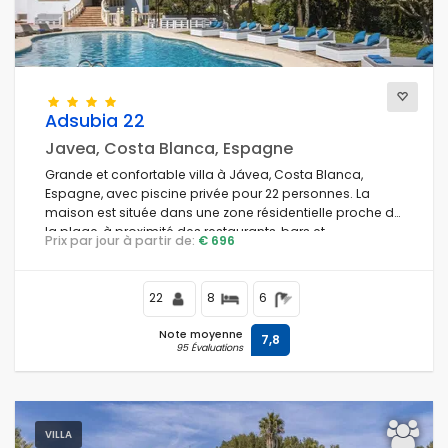
Adsubia 22
Javea, Costa Blanca, Espagne
Grande et confortable villa à Jávea, Costa Blanca,
Espagne, avec piscine privée pour 22 personnes. La
maison est située dans une zone résidentielle proche de
la plage, à proximité des restaurants, bars et
Prix par jour à partir de:
€ 696
supermarchés, à 1 km de la plage El Arenal, Jávea, et à 1
km de la Méditerranée, Jávea.
22
8
6
Note moyenne
7,8
95 Évaluations
VILLA