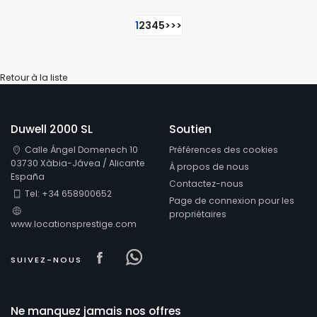
1
2
3
4
5
>
>>
Retour à la liste
Duwell 2000 SL
Soutien
Calle Ángel Domenech 10
Préférences des cookies
03730 Xàbia-Jávea / Alicante
À propos de nous
España
Contactez-nous
Tel: +34 658900652
Page de connexion pour les
propriétaires
www.locationsprestige.com
Visit our Facebook page
Visit our Facebowhatsappo
SUIVEZ-NOUS
Ne manquez jamais nos offres