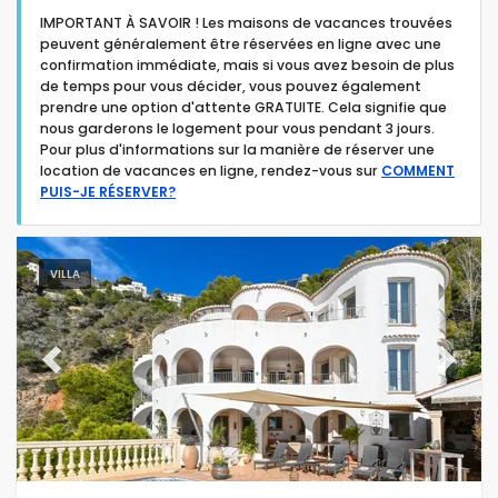
IMPORTANT À SAVOIR ! Les maisons de vacances trouvées
peuvent généralement être réservées en ligne avec une
confirmation immédiate, mais si vous avez besoin de plus
de temps pour vous décider, vous pouvez également
prendre une option d'attente GRATUITE. Cela signifie que
nous garderons le logement pour vous pendant 3 jours.
Type d'hébergement
Pour plus d'informations sur la manière de réserver une
location de vacances en ligne, rendez-vous sur
COMMENT
PUIS-JE RÉSERVER?
Personnes
Chambres
VILLA
Salles de bain
Previous
Next
Votre sélection
(406)