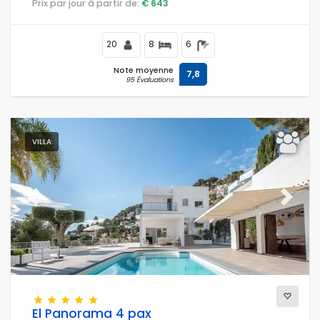
Prix par jour à partir de:
€ 643
km de la plage El Arenal, Jávea, et à 1 km de la mer
Méditerranée, Jávea.
20
8
6
Note moyenne
7,8
95 Évaluations
VILLA
Previous
Next
El Panorama 4 pax