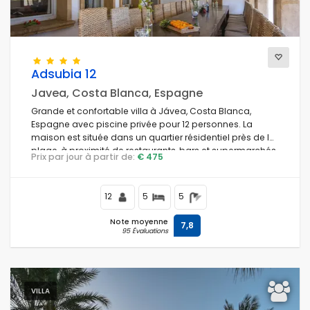
Adsubia 12
Javea, Costa Blanca, Espagne
Grande et confortable villa à Jávea, Costa Blanca,
Espagne avec piscine privée pour 12 personnes. La
maison est située dans un quartier résidentiel près de la
plage, à proximité de restaurants, bars et supermarchés,
Prix par jour à partir de:
€ 475
à 1 km de la plage El Arenal de Jávea et à 1 km du
Mediterráneo de Jávea.
12
5
5
Note moyenne
7,8
95 Évaluations
VILLA