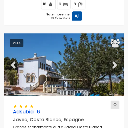
18
9
8
Note moyenne
8,1
94 Évaluations
VILLA
Previous
Next
Adsubia 16
Javea, Costa Blanca, Espagne
Grande et charmante villa à Javea, Costa Blanca,