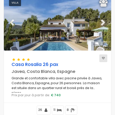
Le mieux ponctué
(361)
VILLA
Propriétés de luxe
(108)
Week-end
(2)
Du mois
(55)
Previous
Next
Pour la famille
(131)
Pour les couples
(118)
Près de la plage
(68)
Plage
(115)
Près de Golf Campos
(0)
Casa Rosalia 26 pax
Près des pistes de ski
(0)
Javea, Costa Blanca, Espagne
Dans la ville
(343)
Dans la zone rurale
Grande et confortable villa avec piscine privée à Javea,
(18)
Costa Blanca, Espagne, pour 26 personnes. La maison
La moitié du tableau
(0)
est située dans un quartier rural et boisé près de la
Remises spéciales
(0)
plage.
Prix par jour à partir de:
€ 740
26
11
8