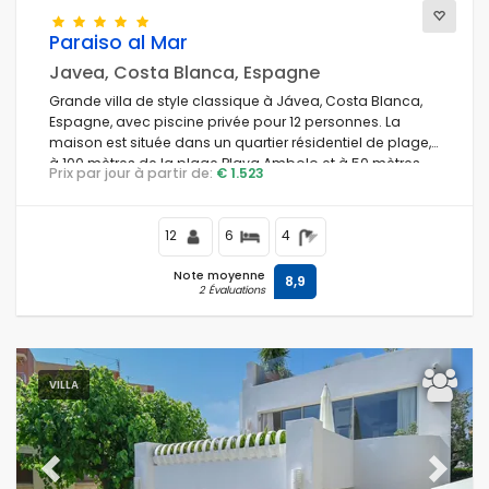
Paraiso al Mar
Votre dernière visite
Javea, Costa Blanca, Espagne
Grande villa de style classique à Jávea, Costa Blanca,
Filtres nettoyantes
Espagne, avec piscine privée pour 12 personnes. La
maison est située dans un quartier résidentiel de plage,
à 100 mètres de la plage Playa Ambolo et à 50 mètres
Prix par jour à partir de:
€ 1.523
du Mediterráneo, Jávea.
Services populaires
12
6
4
Note moyenne
8,9
Conditions
2 Évaluations
Options
VILLA
Distances
Previous
Next