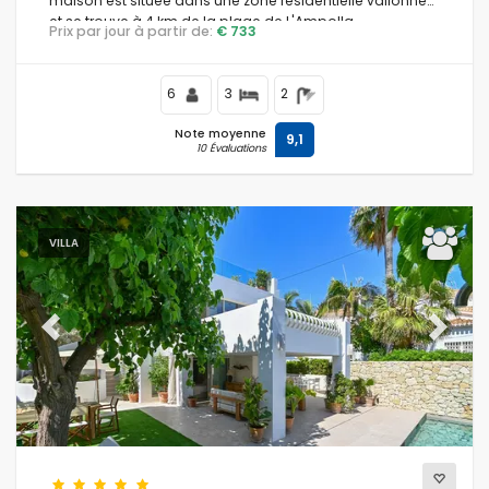
maison est située dans une zone résidentielle vallonnée
et se trouve à 4 km de la plage de L'Ampolla.
Prix par jour à partir de:
€ 733
6
3
2
Note moyenne
9,1
10 Évaluations
VILLA
Previous
Next