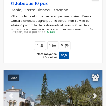
El Jabeque 10 pax
Denia, Costa Blanca, Espagne
Villa moderne et luxueuse avec piscine privée à Denia,
Costa Blanca, Espagne pour 10 personnes. La villa est
située à proximité de restaurants et bars, à 25 m de la
plage Les Marines et à 0,025 km de la mer Méditerranée.
Prix par jour à partir de:
€ 698
10
5
5
Note moyenne
10,0
1 Évaluations
VILLA
Previous
Next