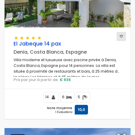
Confort
El Jabeque 14 pax
Prestations de service
Denia, Costa Blanca, Espagne
Villa moderne et luxueuse avec piscine privée à Denia,
Costa Blanca, Espagne pour 14 personnes. La villa est
située à proximité de restaurants et bars, à 25 mètres de
Vues
la plage Les Marines et à 25 mètres de la mer
Prix par jour à partir de:
€ 936
Méditerranée.
Catégories supplémentaires
14
6
5
Note moyenne
10,0
1 Évaluations
Votre dernière visite
(406)
Vos favoris
(0)
Nouveautes
(24)