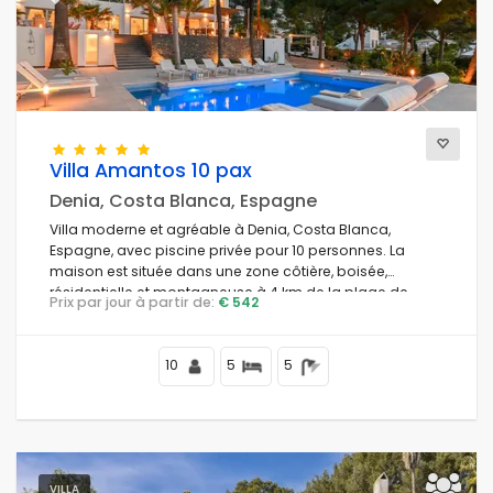
Previous
Next
Villa Amantos 10 pax
Denia, Costa Blanca, Espagne
Villa moderne et agréable à Denia, Costa Blanca,
Espagne, avec piscine privée pour 10 personnes. La
maison est située dans une zone côtière, boisée,
résidentielle et montagneuse à 4 km de la plage de
Prix par jour à partir de:
€ 542
Playa Punta Raset.
10
5
5
VILLA