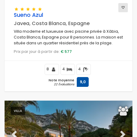
Sueno Azul
Javea, Costa Blanca, Espagne
Villa moderne et luxueuse avec piscine privée à Xàbia,
Costa Blanca, Espagne pour 8 personnes. La maison est
située dans un quartier résidentiel près de la plage.
Prix par jour à partir de:
€ 577
8
4
4
Note moyenne
9,0
22 Évaluations
VILLA