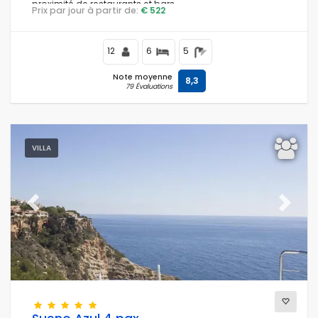
proximité de restaurants et bars.
Prix par jour à partir de:
€ 522
12
6
5
Note moyenne
8,3
79 Évaluations
VILLA
Previous
Next