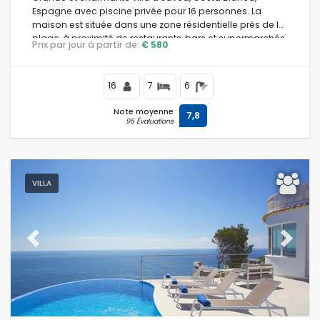
Espagne avec piscine privée pour 16 personnes. La
maison est située dans une zone résidentielle près de la
plage, à proximité de restaurants, bars et supermarchés,
Prix par jour à partir de:
€ 580
à 1 km de la plage El Arenal, Javea et à 1 km de la mer
Méditerranée, Javea.
16
7
6
Note moyenne
7,8
95 Évaluations
VILLA
Previous
Next