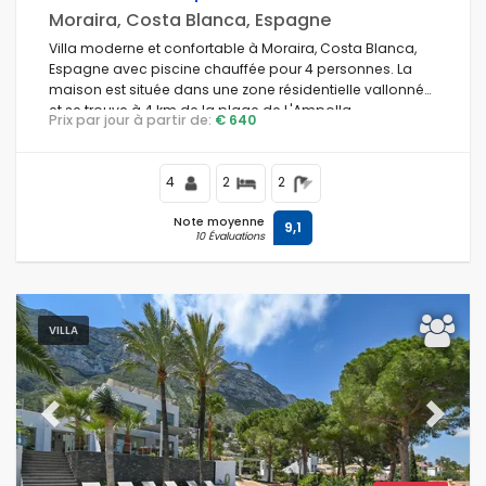
Moraira, Costa Blanca, Espagne
Villa moderne et confortable à Moraira, Costa Blanca,
Espagne avec piscine chauffée pour 4 personnes. La
maison est située dans une zone résidentielle vallonnée
et se trouve à 4 km de la plage de L'Ampolla.
Prix par jour à partir de:
€ 640
4
2
2
Note moyenne
9,1
10 Évaluations
VILLA
Previous
Next