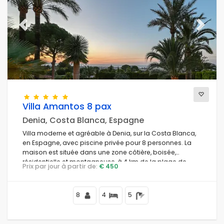
Previous
Next
Villa Amantos 8 pax
Denia, Costa Blanca, Espagne
Villa moderne et agréable à Denia, sur la Costa Blanca,
en Espagne, avec piscine privée pour 8 personnes. La
maison est située dans une zone côtière, boisée,
résidentielle et montagneuse, à 4 km de la plage de
Prix par jour à partir de:
€ 450
Playa Punta Raset.
8
4
5