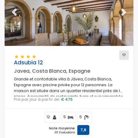
Previous
Next
Adsubia 12
Javea, Costa Blanca, Espagne
Grande et confortable villa à Jávea, Costa Blanca,
Espagne avec piscine privée pour 12 personnes. La
maison est située dans un quartier résidentiel près de la
plage, à proximité de restaurants, bars et supermarchés,
Prix par jour à partir de:
€ 475
à 1 km de la plage El Arenal de Jávea et à 1 km du
Mediterráneo de Jávea.
12
5
5
Note moyenne
7,8
95 Évaluations