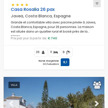
Casa Rosalia 26 pax
Animaux de compagnie admis
Javea, Costa Blanca, Espagne
Grande et confortable villa avec piscine privée à Javea,
Filtres nettoyantes
Costa Blanca, Espagne, pour 26 personnes. La maison
est située dans un quartier rural et boisé près de la
plage.
Prix par jour à partir de:
€ 740
Services populaires
26
11
8
Wifi
(176)
Note moyenne
8,1
Piscine
(206)
94 Évaluations
Air conditionné
(189)
Vues à la mer
(75)
Animaux de compagnie admis
(213)
VILLA
Jacuzzi
(14)
Piscine privée
(173)
Piscine climatisée
(4)
Previous
Next