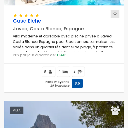
Casa Elche
Javea, Costa Blanca, Espagne
Villa moderne et agréable avec piscine privée à Jávea,
Costa Blanca, Espagne pour 8 personnes. La maison est
située dans un quartier résidentiel de plage, à proximité
des restaurants et bars, et à 2 km de la plage de Cala
Prix par jour à partir de:
€ 416
Barraca, Jávea.
8
4
2
Note moyenne
8,5
29 Évaluations
VILLA