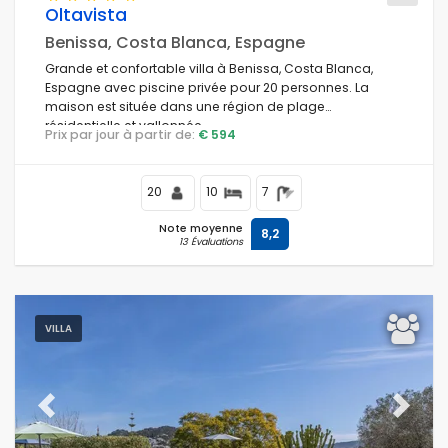
Oltavista
Benissa, Costa Blanca, Espagne
Grande et confortable villa à Benissa, Costa Blanca,
Espagne avec piscine privée pour 20 personnes. La
maison est située dans une région de plage
résidentielle et vallonnée.
Prix par jour à partir de:
€ 594
20
10
7
Note moyenne
8,2
13 Évaluations
VILLA
Previous
Next