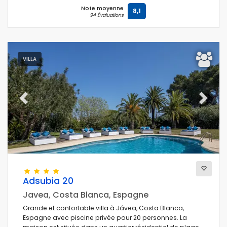
Prestations de service
Note moyenne
8,1
94 Évaluations
Vues
VILLA
Catégories supplémentaires
Previous
Next
Adsubia 20
Javea, Costa Blanca, Espagne
Grande et confortable villa à Jávea, Costa Blanca,
Espagne avec piscine privée pour 20 personnes. La