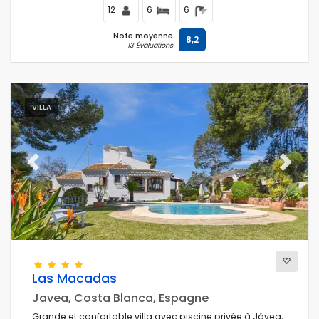
12
6
6
Note moyenne
8,2
13 Évaluations
VILLA
Previous
Next
Las Macadas
Javea, Costa Blanca, Espagne
Grande et confortable villa avec piscine privée à Jávea,