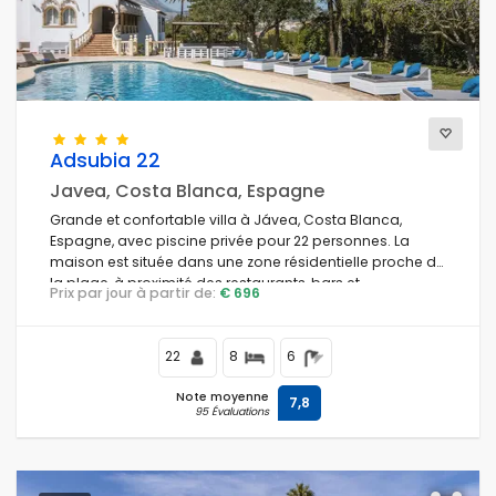
Sauna
(1)
Conditions
Adsubia 22
Javea, Costa Blanca, Espagne
Options
Grande et confortable villa à Jávea, Costa Blanca,
Espagne, avec piscine privée pour 22 personnes. La
Piscine
maison est située dans une zone résidentielle proche de
(206)
la plage, à proximité des restaurants, bars et
Piscine privée
Prix par jour à partir de:
€ 696
(173)
supermarchés, à 1 km de la plage El Arenal, Jávea, et à 1
Piscine climatisée
(4)
km de la Méditerranée, Jávea.
Jacuzzi
(14)
22
8
6
Sauna
(1)
Note moyenne
7,8
Air conditionné
(189)
95 Évaluations
Wifi
(176)
Animaux de compagnie admis
(213)