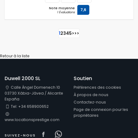
Note moyenne
7,6
1 Évaluations
1
2
3
4
5
>
>>
Retour à la liste
Duwell 2000 SL
Soutien
Calle Ángel Domenech 10
Préférences des cookies
03730 Xàbia-Jávea / Alicante
À propos de nous
España
Contactez-nous
Tel: +34 658900652
Page de connexion pour les
propriétaires
www.locationsprestige.com
Visit our Facebook page
Visit our Facebowhatsappo
SUIVEZ-NOUS