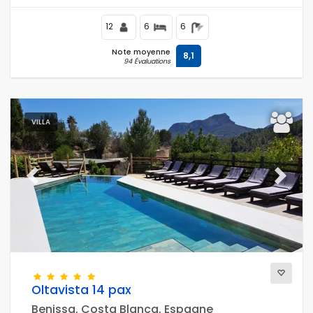
12
6
6
Note moyenne
8,1
94 Évaluations
VILLA
Previous
Next
Oltavista 14 pax
Benissa, Costa Blanca, Espagne