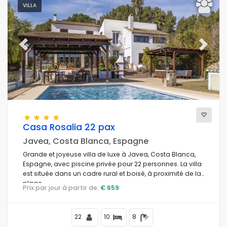
Téléphone
(0)
VILLA
l'Internet
(205)
la télé
(208)
Satellite / câble (TV)
(181)
Previous
Next
Chauffage central
(188)
Lave-vaisselle
(195)
Machine à laver
(209)
Cheminée
(109)
Casa Rosalia 22 pax
Javea, Costa Blanca, Espagne
Distances
Grande et joyeuse villa de luxe à Javea, Costa Blanca,
Espagne, avec piscine privée pour 22 personnes. La villa
est située dans un cadre rural et boisé, à proximité de la
plage.
Prix par jour à partir de:
€ 659
Confort
22
10
8