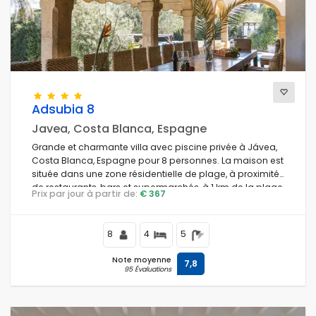
Previous
Next
Adsubia 8
Javea, Costa Blanca, Espagne
Grande et charmante villa avec piscine privée à Jávea,
Costa Blanca, Espagne pour 8 personnes. La maison est
située dans une zone résidentielle de plage, à proximité
de restaurants, bars et supermarchés, à 1 km de la plage
Prix par jour à partir de:
€ 367
El Arenal de Jávea et à 1 km du Mediterráneo, Jávea.
8
4
5
Note moyenne
7,8
95 Évaluations