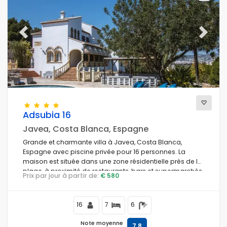
Previous
Next
Adsubia 16
Javea, Costa Blanca, Espagne
Grande et charmante villa à Javea, Costa Blanca,
Espagne avec piscine privée pour 16 personnes. La
maison est située dans une zone résidentielle près de la
plage, à proximité de restaurants, bars et supermarchés,
Prix par jour à partir de:
€ 580
à 1 km de la plage El Arenal, Javea et à 1 km de la mer
Méditerranée, Javea.
16
7
6
Note moyenne
7,8