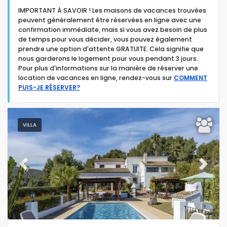
IMPORTANT À SAVOIR ! Les maisons de vacances trouvées
peuvent généralement être réservées en ligne avec une
confirmation immédiate, mais si vous avez besoin de plus
de temps pour vous décider, vous pouvez également
prendre une option d'attente GRATUITE. Cela signifie que
nous garderons le logement pour vous pendant 3 jours.
Type d'hébergement
Pour plus d'informations sur la manière de réserver une
location de vacances en ligne, rendez-vous sur
COMMENT
PUIS-JE RÉSERVER?
Personnes
Chambres
VILLA
Salles de bain
Previous
Next
Votre sélection
(213)