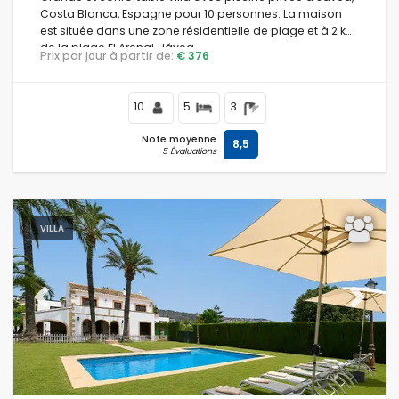
Costa Blanca, Espagne pour 10 personnes. La maison
est située dans une zone résidentielle de plage et à 2 km
de la plage El Arenal, Jávea.
Prix par jour à partir de:
€ 376
10
5
3
Note moyenne
8,5
5 Évaluations
VILLA
Previous
Next