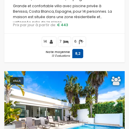
Grande et confortable villa avec piscine privée à
Benissa, Costa Blanca, Espagne, pour 14 personnes. La
maison est située dans une zone résidentielle et
vallonnée près de la plage.
Prix par jour à partir de:
€ 443
14
7
6
Note moyenne
8,2
13 Évaluations
VILLA
Previous
Next