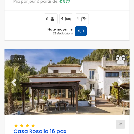
Prix par jour à partir de:
€ 577
8
4
4
Note moyenne
9,0
22 Évaluations
VILLA
Previous
Next
Casa Rosalia 16 pax