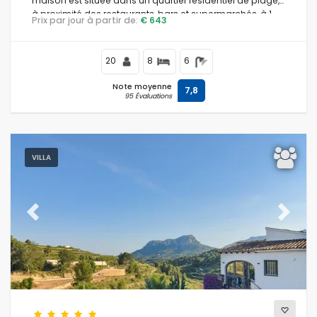
maison est située dans un quartier résidentiel de plage,
à proximité des restaurants, bars et supermarchés, à 1
Prix par jour à partir de:
€ 643
km de la plage El Arenal, Jávea, et à 1 km de la mer
Méditerranée, Jávea.
20
8
6
Note moyenne
7,8
95 Évaluations
VILLA
Previous
Next