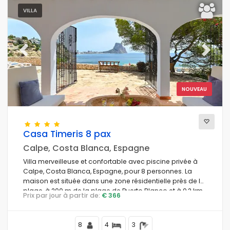
VILLA
Previous
Next
NOUVEAU
Casa Timeris 8 pax
Calpe, Costa Blanca, Espagne
Villa merveilleuse et confortable avec piscine privée à
Calpe, Costa Blanca, Espagne, pour 8 personnes. La
maison est située dans une zone résidentielle près de la
plage, à 200 m de la plage de Puerto Blanco et à 0,2 km
Prix par jour à partir de:
€ 366
de la mer Méditerranée.
8
4
3