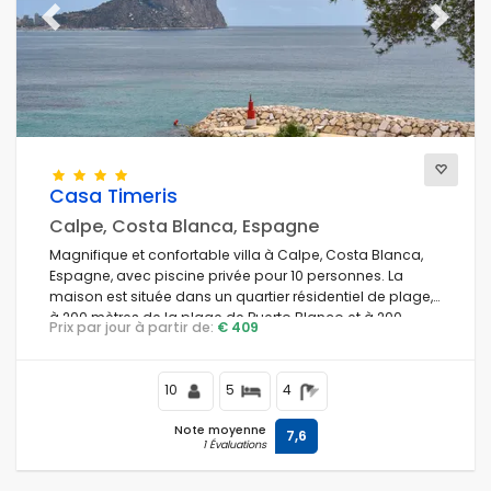
Previous
Next
Casa Timeris
Calpe, Costa Blanca, Espagne
Magnifique et confortable villa à Calpe, Costa Blanca,
Espagne, avec piscine privée pour 10 personnes. La
maison est située dans un quartier résidentiel de plage,
à 200 mètres de la plage de Puerto Blanco et à 200
Prix par jour à partir de:
€ 409
mètres de la mer Méditerranée.
10
5
4
Note moyenne
7,6
1 Évaluations