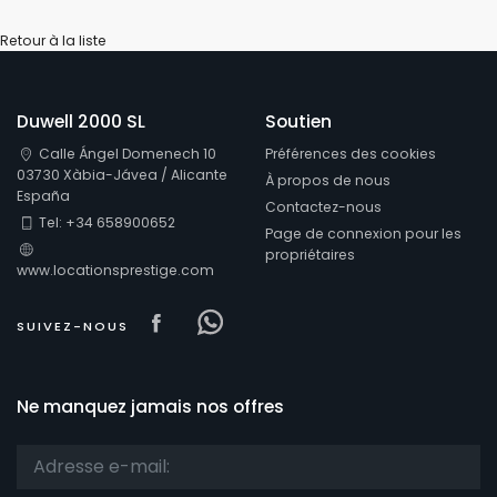
Retour à la liste
Duwell 2000 SL
Soutien
Calle Ángel Domenech 10
Préférences des cookies
03730 Xàbia-Jávea / Alicante
À propos de nous
España
Contactez-nous
Tel: +34 658900652
Page de connexion pour les
propriétaires
www.locationsprestige.com
Visit our Facebook page
Visit our Facebowhatsappo
SUIVEZ-NOUS
Ne manquez jamais nos offres