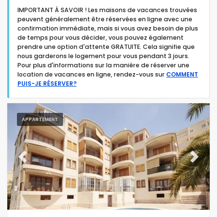
IMPORTANT À SAVOIR ! Les maisons de vacances trouvées
peuvent généralement être réservées en ligne avec une
confirmation immédiate, mais si vous avez besoin de plus
de temps pour vous décider, vous pouvez également
prendre une option d'attente GRATUITE. Cela signifie que
nous garderons le logement pour vous pendant 3 jours.
Type d'hébergement
Pour plus d'informations sur la manière de réserver une
location de vacances en ligne, rendez-vous sur
COMMENT
PUIS-JE RÉSERVER?
Personnes
Chambres
APPARTEMENT
Salles de bain
Previous
Next
Retour aux locations à court terme