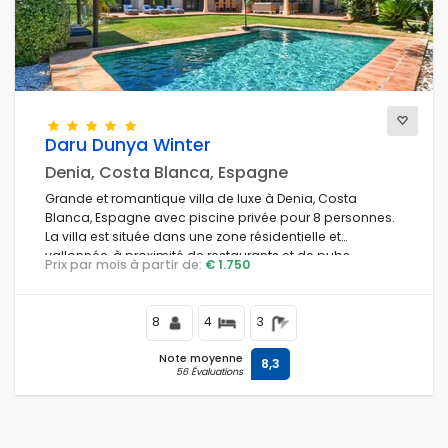
Prestations de service
Vues
Daru Dunya Winter
Denia, Costa Blanca, Espagne
Catégories supplémentaires
Grande et romantique villa de luxe à Denia, Costa
Blanca, Espagne avec piscine privée pour 8 personnes.
La villa est située dans une zone résidentielle et
vallonnée, à proximité de restaurants et de pubs.
Prix par mois à partir de:
€ 1.750
8
4
3
Note moyenne
8,3
56 Évaluations