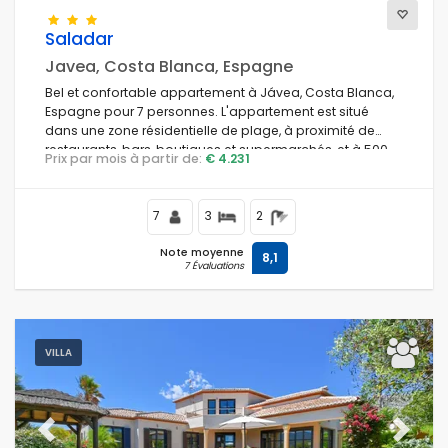
Services populaires
Saladar
Javea, Costa Blanca, Espagne
Bel et confortable appartement à Jávea, Costa Blanca,
Espagne pour 7 personnes. L'appartement est situé
Conditions
dans une zone résidentielle de plage, à proximité de
restaurants, bars, boutiques et supermarchés, et à 500
Prix par mois à partir de:
€ 4.231
mètres de la plage El Arenal.
Options
7
3
2
Note moyenne
8,1
7 Évaluations
Distances
VILLA
Confort
Previous
Next