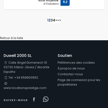
Note moyenne
8,2
41 Évaluations
1
2
3
4
>
>>
Retour à la liste
Duwell 2000 SL
Soutien
Calle Ángel Domenech 10
Préférences des cookies
03730 Xàbia-Jávea / Alicante
À propos de nous
España
Contactez-nous
Tel: +34 658900652
Page de connexion pour les
propriétaires
www.locationsprestige.com
Visit our Facebook page
Visit our Facebowhatsappo
SUIVEZ-NOUS