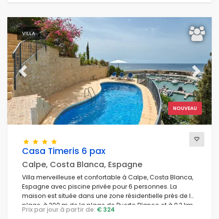
VILLA
Previous
Next
NOUVEAU
Casa Timeris 6 pax
Calpe, Costa Blanca, Espagne
Villa merveilleuse et confortable à Calpe, Costa Blanca,
Espagne avec piscine privée pour 6 personnes. La
maison est située dans une zone résidentielle près de la
plage, à 200 m de la plage de Puerto Blanco et à 0,2 km
Prix par jour à partir de:
€ 324
de la Méditerranée.