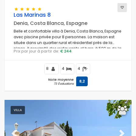
Las Marinas 8
Denia, Costa Blanca, Espagne
Belle et confortable villa à Denia, Costa Blanca, Espagne
avec piscine privée pour 8 personnes. La maison est
située dans un quartier rural et résidentiel près de la
plage, à proximité des restaurants et bars, à 500 m de la
Prix par jour à partir de:
€ 244
plage de Las Marinas, Denia et à 0,5 km de la mer
Méditerranée, Denia.
8
4
4
Note moyenne
8,2
73 Évaluations
VILLA