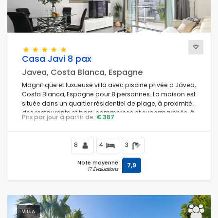
Casa Javi 8 pax
Javea, Costa Blanca, Espagne
Magnifique et luxueuse villa avec piscine privée à Jávea,
Costa Blanca, Espagne pour 8 personnes. La maison est
située dans un quartier résidentiel de plage, à proximité
des restaurants et bars, commerces et supermarchés, à
Prix par jour à partir de:
€ 387
100 m de la plage El Arenal, Jávea et à 0,1 km de la mer
Méditerranée, Jávea.
8
4
3
Note moyenne
7,9
17 Évaluations
VILLA