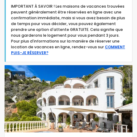
IMPORTANT À SAVOIR ! Les maisons de vacances trouvées
peuvent généralement être réservées en ligne avec une
confirmation immédiate, mais si vous avez besoin de plus
de temps pour vous décider, vous pouvez également
prendre une option d'attente GRATUITE. Cela signifie que
nous garderons le logement pour vous pendant 3 jours.
Type d'hébergement
Pour plus d'informations sur la manière de réserver une
location de vacances en ligne, rendez-vous sur
COMMENT
PUIS-JE RÉSERVER?
Personnes
Chambres
VILLA
Salles de bain
Previous
Next
Votre sélection
(68)