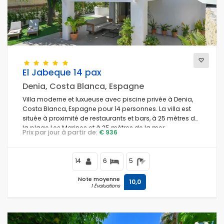
Confort
El Jabeque 14 pax
Prestations de service
Denia, Costa Blanca, Espagne
Villa moderne et luxueuse avec piscine privée à Denia,
Costa Blanca, Espagne pour 14 personnes. La villa est
située à proximité de restaurants et bars, à 25 mètres de
Vues
la plage Les Marines et à 25 mètres de la mer
Prix par jour à partir de:
€ 936
Méditerranée.
Catégories supplémentaires
14
6
5
Note moyenne
10,0
1 Évaluations
Votre dernière visite
(0)
Vos favoris
(0)
Nouveautes
(2)