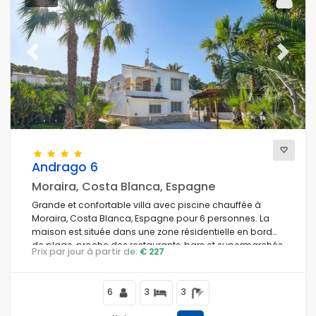
Previous
Next
Andrago 6
Moraira, Costa Blanca, Espagne
Grande et confortable villa avec piscine chauffée à
Moraira, Costa Blanca, Espagne pour 6 personnes. La
maison est située dans une zone résidentielle en bord
de plage, proche des restaurants, bars et supermarchés,
Prix par jour à partir de:
€ 227
à 500 mètres de la plage de Cala Andrago et à 500
mètres de la mer Méditerranée.
6
3
3