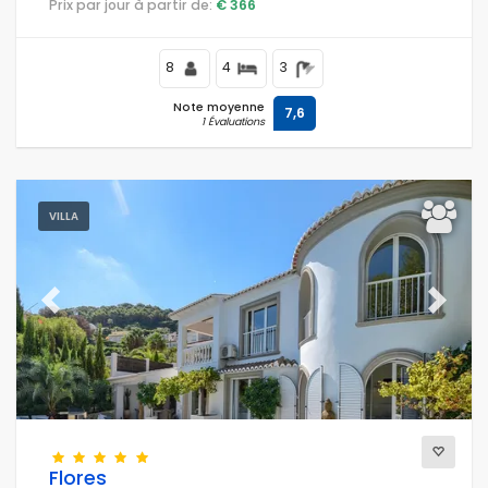
Prix par jour à partir de:
€ 366
de la mer Méditerranée.
8
4
3
Note moyenne
7,6
1 Évaluations
VILLA
Previous
Next
Flores