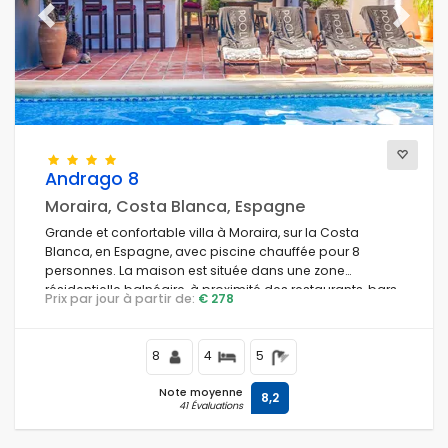
Previous
Next
Andrago 8
Moraira, Costa Blanca, Espagne
Grande et confortable villa à Moraira, sur la Costa
Blanca, en Espagne, avec piscine chauffée pour 8
personnes. La maison est située dans une zone
résidentielle balnéaire, à proximité des restaurants, bars
Prix par jour à partir de:
€ 278
et supermarchés, à 500 m de la plage de Cala Andrago
et à 0,5 km de la Méditerranée.
8
4
5
Note moyenne
8,2
41 Évaluations