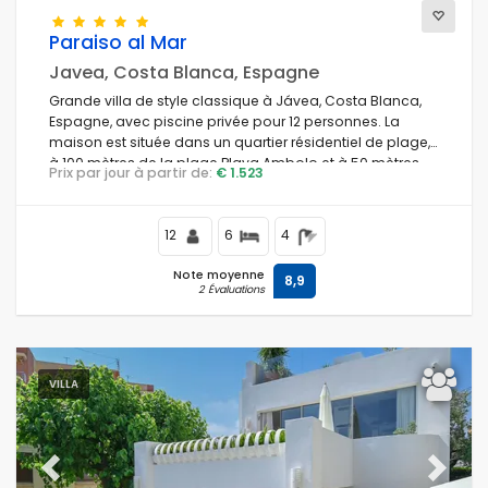
Paraiso al Mar
Près de la plage
Javea, Costa Blanca, Espagne
Grande villa de style classique à Jávea, Costa Blanca,
Filtres nettoyantes
Espagne, avec piscine privée pour 12 personnes. La
maison est située dans un quartier résidentiel de plage,
à 100 mètres de la plage Playa Ambolo et à 50 mètres
Prix par jour à partir de:
€ 1.523
du Mediterráneo, Jávea.
Services populaires
12
6
4
Note moyenne
8,9
Conditions
2 Évaluations
Options
VILLA
Distances
Previous
Next