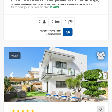
maison est située dans un quartier résidentiel de plage,
à 200 mètres de la plage de Puerto Blanco et à 200
Prix par jour à partir de:
€ 409
mètres de la mer Méditerranée.
10
5
4
Note moyenne
7,6
1 Évaluations
VILLA
Previous
Next