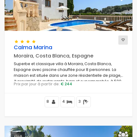
Previous
Next
Calma Marina
Moraira, Costa Blanca, Espagne
Superbe et classique villa à Moraira, Costa Blanca,
Espagne avec piscine chauffée pour 8 personnes. La
maison est située dans une zone résidentielle de plage,
à proximité de restaurants, bars et supermarchés, à 500
Prix par jour à partir de:
€ 244
m de la plage de Cala Andrago et à 0,5 km de la mer
Méditerranée.
8
4
3
VILLA