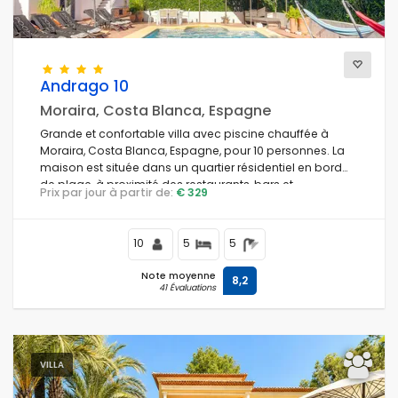
Andrago 10
Moraira, Costa Blanca, Espagne
Grande et confortable villa avec piscine chauffée à
Moraira, Costa Blanca, Espagne, pour 10 personnes. La
maison est située dans un quartier résidentiel en bord
de plage, à proximité des restaurants, bars et
Prix par jour à partir de:
€ 329
supermarchés, à 500 mètres de la plage de Cala
Andrago et à 0,5 km de la mer Méditerranée.
10
5
5
Note moyenne
8,2
41 Évaluations
VILLA