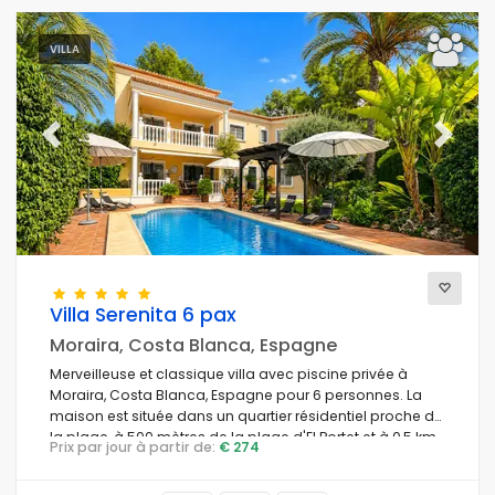
VILLA
Previous
Next
Villa Serenita 6 pax
Moraira, Costa Blanca, Espagne
Merveilleuse et classique villa avec piscine privée à
Moraira, Costa Blanca, Espagne pour 6 personnes. La
maison est située dans un quartier résidentiel proche de
la plage, à 500 mètres de la plage d'El Portet et à 0,5 km
Prix par jour à partir de:
€ 274
de la mer Méditerranée.