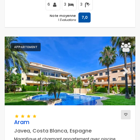
6
3
3
Note moyenne
7,0
1 Évaluations
APPARTEMENT
Previous
Next
Aram
Javea, Costa Blanca, Espagne
Magnifique et charmant appartement avec piscine