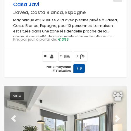
Casa Javi
Javea, Costa Blanca, Espagne
Magnifique et luxueuse villa avec piscine privée à Jávea,
Costa Blanca, Espagne, pour 10 personnes. La maison
est située dans une zone résidentielle proche de la
plage, à proximité de restaurants et bars, boutiques et
Prix par jour à partir de:
€ 398
supermarchés, à 100 mètres de la plage El Arenal à
Jávea et à 0,1 km de la Méditerranée, Jávea.
10
5
3
Note moyenne
7,9
17 Évaluations
VILLA
Previous
Next