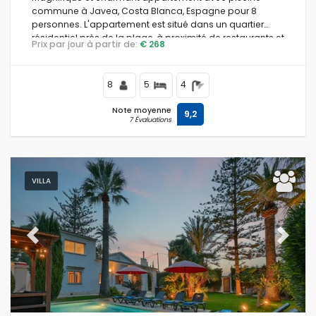
commune à Javea, Costa Blanca, Espagne pour 8
personnes. L'appartement est situé dans un quartier
résidentiel près de la plage, à proximité de restaurants et
Prix par jour à partir de:
€ 268
de bars, à 500 m de la plage d'El Arenal, Javea et à 0,5
km de la mer Méditerranée, Javea.
8
5
4
Note moyenne
9,2
7 Évaluations
VILLA
Previous
Next