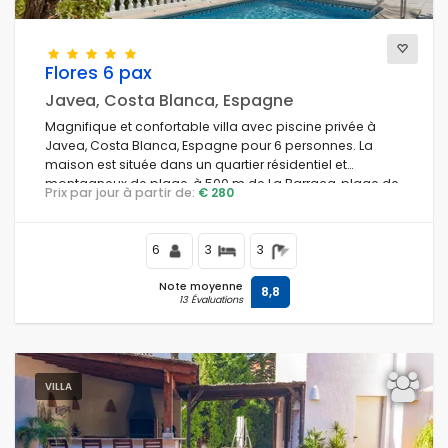
Flores 6 pax
Javea, Costa Blanca, Espagne
Magnifique et confortable villa avec piscine privée à
Javea, Costa Blanca, Espagne pour 6 personnes. La
maison est située dans un quartier résidentiel et
montagneux de plage, à 500 m de La Barraca, plage de
Prix par jour à partir de:
€ 280
Javea et à 0,5 km du Mediterraneo, Javea.
6
3
3
Note moyenne
8,8
13 Évaluations
VILLA