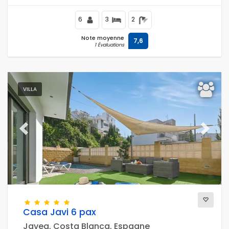
6
3
2
Note moyenne
7,6
1 Évaluations
VILLA
Previous
Next
Casa Javi 6 pax
Javea, Costa Blanca, Espagne