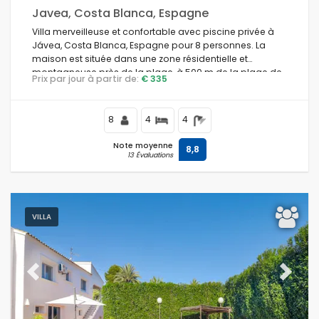
Javea, Costa Blanca, Espagne
Villa merveilleuse et confortable avec piscine privée à
Jávea, Costa Blanca, Espagne pour 8 personnes. La
maison est située dans une zone résidentielle et
montagneuse près de la plage, à 500 m de la plage de
Prix par jour à partir de:
€ 335
La Barraca, Jávea et à 0,5 km de la mer Méditerranée,
Jávea.
8
4
4
Note moyenne
8,8
13 Évaluations
VILLA
Previous
Next