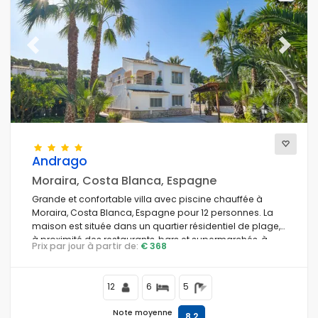
Previous
Next
Andrago
Moraira, Costa Blanca, Espagne
Grande et confortable villa avec piscine chauffée à
Moraira, Costa Blanca, Espagne pour 12 personnes. La
maison est située dans un quartier résidentiel de plage,
à proximité des restaurants, bars et supermarchés, à
Prix par jour à partir de:
€ 368
500 m de la plage de Cala Andrago et à 0,5 km de la
mer Méditerranée.
12
6
5
Note moyenne
8,2