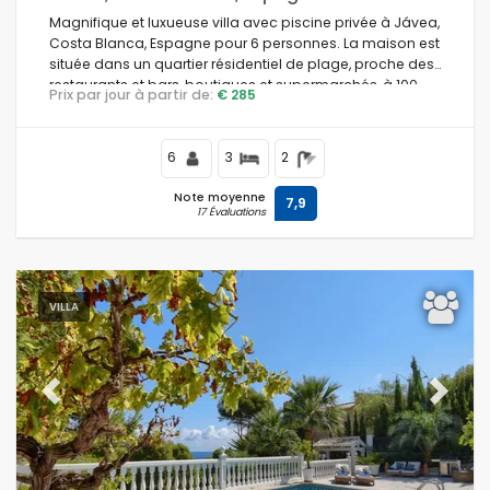
Magnifique et luxueuse villa avec piscine privée à Jávea,
Costa Blanca, Espagne pour 6 personnes. La maison est
située dans un quartier résidentiel de plage, proche des
restaurants et bars, boutiques et supermarchés, à 100
Prix par jour à partir de:
€ 285
mètres de la plage El Arenal, Jávea et à 100 mètres de la
Méditerranée, Jávea.
6
3
2
Note moyenne
7,9
17 Évaluations
VILLA
Previous
Next