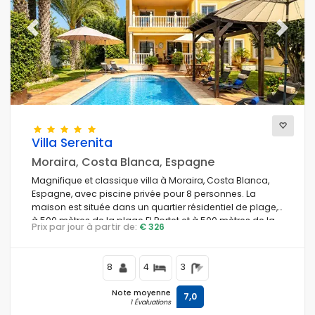
Previous
Next
Villa Serenita
Moraira, Costa Blanca, Espagne
Magnifique et classique villa à Moraira, Costa Blanca,
Espagne, avec piscine privée pour 8 personnes. La
maison est située dans un quartier résidentiel de plage,
à 500 mètres de la plage El Portet et à 500 mètres de la
Prix par jour à partir de:
€ 326
mer Méditerranée.
8
4
3
Note moyenne
7,0
1 Évaluations