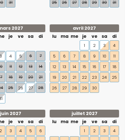
30
31
25
26
27
28
29
30
31
mars 2027
avril 2027
me
je
ve
sa
di
lu
ma
me
je
ve
sa
di
1
2
3
4
6
7
3
4
5
5
6
7
8
9
10
11
10
11
12
13
14
12
13
14
15
16
17
18
17
18
19
20
21
19
20
21
22
23
24
25
24
25
28
26
27
26
27
28
29
30
31
juin 2027
juillet 2027
me
je
ve
sa
di
lu
ma
me
je
ve
sa
di
2
3
4
5
6
1
2
3
4