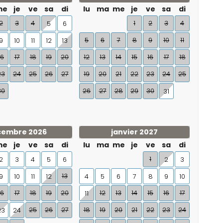
me
je
ve
sa
di
lu
ma
me
je
ve
sa
di
2
3
4
1
2
3
4
5
6
5
6
7
8
9
10
11
9
10
11
12
13
16
17
18
19
20
12
13
14
15
16
17
18
23
24
25
26
27
19
20
21
22
23
24
25
30
26
27
28
29
30
31
cembre 2026
janvier 2027
me
je
ve
sa
di
lu
ma
me
je
ve
sa
di
1
2
3
4
5
6
2
3
13
9
10
11
12
4
5
6
7
8
9
10
16
17
18
19
20
12
13
14
15
16
17
11
25
26
27
18
19
20
21
22
23
24
23
24