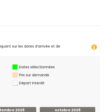
longée avec tuba, surf, planche à voile et ski nautique
nt)
donnée (à moins de 5 kilomètres de l'appartement)
res de l'appartement)
'appartement)
iquant sur les dates d’arrivée et de
Dates sélectionnées
Prix sur demande
Départ interdit
tembre 2026
octobre 2026