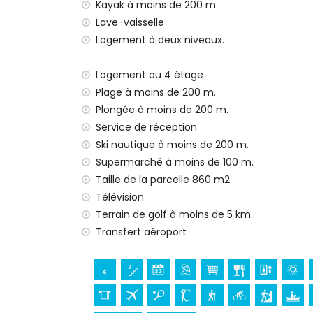
Linge de lit et serviettes
Kayak à moins de 200 m.
Service de réception et service d'urgenc
Lave-vaisselle
Chauffage à air et climatisation
Logement à deux niveaux.
Équipements et services avec supplément
Logement au 4 étage
Service aéroport
Plage à moins de 200 m.
Lit/berceau pour enfants (sur demande)
Plongée à moins de 200 m.
Divertissements et activités de loisirs pou
Service de réception
Bar et promenade (Paseo Senillar) (à mo
Ski nautique à moins de 200 m.
Discothèque (à moins de 1000 mètres de
Supermarché à moins de 100 m.
Taille de la parcelle 860 m2.
Sites et culture à Moraira, Costa Blanca
Télévision
Église (Iglesia Nuestra Señora de Los D
Terrain de golf à moins de 5 km.
(Sculpture "L'Homme regardant la mer" pa
Transfert aéroport
et lieu historique (Centre historique) (
Ruine (Tour de Cap d'Or) (à moins de 5 
Musée (Écomusée Cemroqt L'almassera) 
Sports