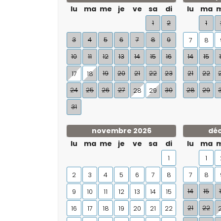
lu
ma
me
je
ve
sa
di
lu
ma
1
2
1
3
4
5
6
7
8
9
7
8
10
11
12
13
14
15
16
14
15
19
20
21
22
23
21
22
17
18
24
25
26
27
30
28
29
28
29
31
novembre 2026
dé
lu
ma
me
je
ve
sa
di
lu
ma
1
1
2
3
4
5
6
7
8
7
8
14
15
9
10
11
12
13
14
15
21
22
16
17
18
19
20
21
22