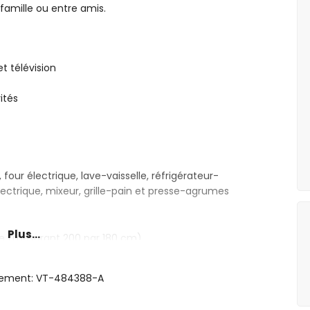
famille ou entre amis.
t télévision
vités
four électrique, lave-vaisselle, réfrigérateur-
lectrique, mixeur, grille-pain et presse-agrumes
Plus...
ize (mesurant 200 par 180 cm)
mples (mesurant 190 par 90 cm)
bidet et toilette
rgement: VT-484388-A