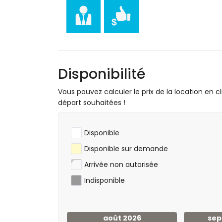
Cyclisme, canoë, kayak, pêche, plongée, p
(à moins de 1000 mètres de l'apparteme
Tennis, golf (Club de golf Ifach) et ran
Équitation et VTT (à moins de 10 kilomèt
Escalade (à moins de 25 kilomètres de l
Disponibilité
Vous pouvez calculer le prix de la location en cl
départ souhaitées !
Disponible
Disponible sur demande
Arrivée non autorisée
Indisponible
août 2026
sep