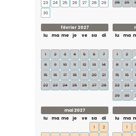
28
29
23
24
25
26
27
28
29
30
février 2027
lu
ma
me
je
ve
sa
di
lu
ma
1
2
3
4
5
6
7
1
2
8
9
10
11
12
13
14
8
9
15
16
17
18
19
20
21
15
16
22
23
24
25
26
27
28
22
23
29
30
mai 2027
lu
ma
me
je
ve
sa
di
lu
ma
1
2
1