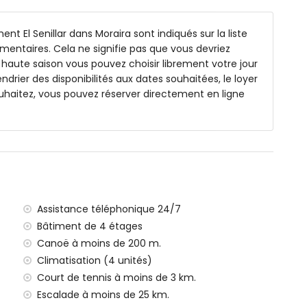
t El Senillar dans Moraira sont indiqués sur la liste
émentaires. Cela ne signifie pas que vous devriez
 haute saison vous pouvez choisir librement votre jour
endrier des disponibilités aux dates souhaitées, le loyer
uhaitez, vous pouvez réserver directement en ligne
e 50 mètres de l'appartement)
ranée (à moins de 200 mètres de l'appartement)
a (à moins de 200 mètres de l'appartement)
(à moins de 500 mètres de l'appartement)
e Moraira (à moins de 100 mètres de l'appartement)
ns de 100 kilomètres de l'appartement)
ce (> 100 kilomètres)
admis
Assistance téléphonique 24/7
 équipé d'un ascenseur.
Bâtiment de 4 étages
s avec enfants
Canoë à moins de 200 m.
x de location de l'appartement
Climatisation (4 unités)
Court de tennis à moins de 3 km.
Escalade à moins de 25 km.