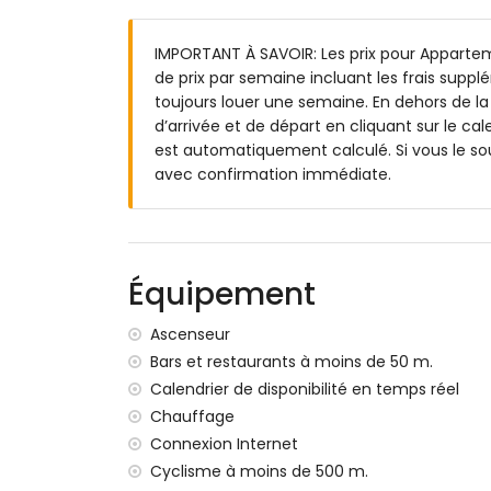
3 terrasses, dont 1 couverte
Espace de détente extérieur
IMPORTANT À SAVOIR: Les prix pour Appartemen
Espace de garage commun
de prix par semaine incluant les frais suppl
2 terrasses sur le toit
toujours louer une semaine. En dehors de la
Informations supplémentaires
d’arrivée et de départ en cliquant sur le cal
est automatiquement calculé. Si vous le so
Ville la plus proche : Moraira (à moins d
avec confirmation immédiate.
Rivière ou rive la plus proche : Méditer
Plage la plus proche : Playa de L'Ampoll
Port le plus proche : Puerto de Moraira 
Parc le plus proche : Parc pour chiens d
Aéroport le plus proche : Alicante (à moi
Équipement
Deuxième aéroport le plus proche : Valen
Les animaux de compagnie ne sont pas 
Ascenseur
L'immeuble où se trouve le logement est
Bars et restaurants à moins de 50 m.
Le logement est très adapté aux famille
Calendrier de disponibilité en temps réel
Équipements et services inclus dans le pri
Chauffage
Connexion Internet
Internet (WiFi)
Cyclisme à moins de 500 m.
Fer et planche à repasser