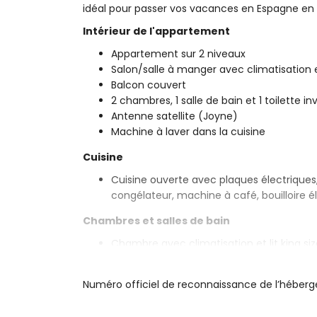
idéal pour passer vos vacances en Espagne en 
Intérieur de l'appartement
Appartement sur 2 niveaux
Salon/salle à manger avec climatisation e
Balcon couvert
2 chambres, 1 salle de bain et 1 toilette in
Antenne satellite (Joyne)
Machine à laver dans la cuisine
Cuisine
Cuisine ouverte avec plaques électriques, 
congélateur, machine à café, bouilloire é
Chambres et salles de bain
Chambre avec climatisation et lit king s
Chambre avec climatisation et 2 lits si
Salle de bain avec lavabo simple, douche, 
Numéro officiel de reconnaissance de l’hébe
Extérieur de l'appartement