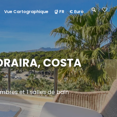
Vue Cartographique
FR
€ Euro
ORAIRA, COSTA
res et 1 salles de bain