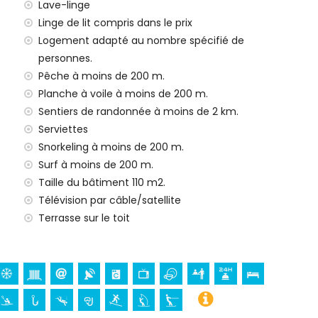
Lave-linge
e 24h/24
Linge de lit compris dans le prix
Logement adapté au nombre spécifié de
personnes.
Pêche à moins de 200 m.
Planche à voile à moins de 200 m.
Sentiers de randonnée à moins de 2 km.
r vos vacances à Moraira, Costa Blanca
Serviettes
ins de 500 mètres de la maison)
Snorkeling à moins de 200 m.
 la maison)
Surf à moins de 200 m.
Taille du bâtiment 110 m2.
Télévision par câble/satellite
esamparados), château (Castell de Moraira), monument
Terrasse sur le toit
r Toni Mari), bâtiment architectural (Castell de Moraira)
à moins de 1000 mètres du logement)
kilomètres du logement)
(à moins de 10 kilomètres du logement)