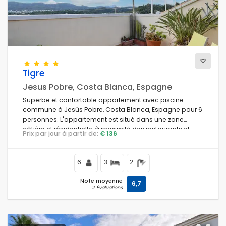
Vues
Catégories supplémentaires
Tigre
Jesus Pobre, Costa Blanca, Espagne
Superbe et confortable appartement avec piscine
commune à Jesús Pobre, Costa Blanca, Espagne pour 6
personnes. L'appartement est situé dans une zone
côtière et résidentielle, à proximité des restaurants et
Prix par jour à partir de:
€ 136
bars, des boutiques et supermarchés.
6
3
2
Note moyenne
6,7
2 Évaluations