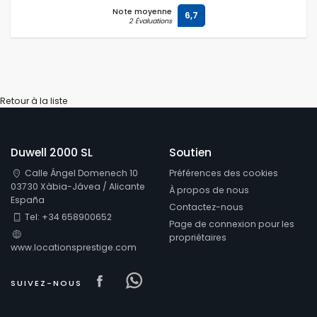
Note moyenne
6,7
2 Évaluations
Retour à la liste
Duwell 2000 SL
Soutien
Calle Ángel Domenech 10
Préférences des cookies
03730 Xàbia-Jávea / Alicante
À propos de nous
España
Contactez-nous
Tel: +34 658900652
Page de connexion pour les
propriétaires
www.locationsprestige.com
Visit our Facebook page
Visit our Facebowhatsappo
SUIVEZ-NOUS