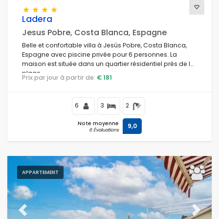
Ladera
Jesus Pobre, Costa Blanca, Espagne
Conditions
Belle et confortable villa à Jesús Pobre, Costa Blanca,
Espagne avec piscine privée pour 6 personnes. La
maison est située dans un quartier résidentiel près de la
plage.
Prix par jour à partir de:
€ 181
Options
6
3
2
Distances
Note moyenne
9,0
6 Évaluations
Confort
APPARTEMENT
Prestations de service
Previous
Next