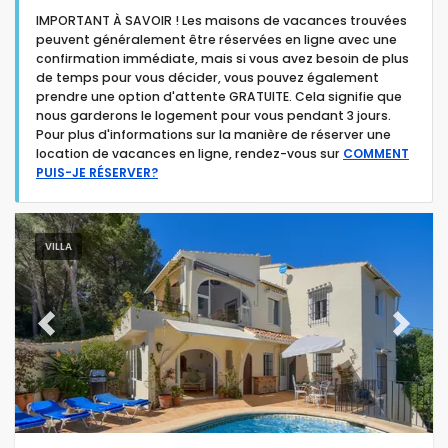
IMPORTANT À SAVOIR ! Les maisons de vacances trouvées
peuvent généralement être réservées en ligne avec une
confirmation immédiate, mais si vous avez besoin de plus
de temps pour vous décider, vous pouvez également
prendre une option d'attente GRATUITE. Cela signifie que
nous garderons le logement pour vous pendant 3 jours.
Type d'hébergement
Pour plus d'informations sur la manière de réserver une
location de vacances en ligne, rendez-vous sur
COMMENT
PUIS-JE RÉSERVER?
Personnes
Chambres
VILLA
Salles de bain
Previous
Next
Services populaires