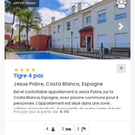
APPARTEMENT
Previous
Next
Tigre 4 pax
Jesus Pobre, Costa Blanca, Espagne
Bel et confortable appartement à Jesús Pobre, sur la
Costa Blanca, Espagne, avec piscine commune pour 4
personnes. L'appartement est situé dans une zone
côtière et résidentielle, à proximité de restaurants et bars,
Prix par jour à partir de:
€ 116
commerces et supermarchés.
4
2
2