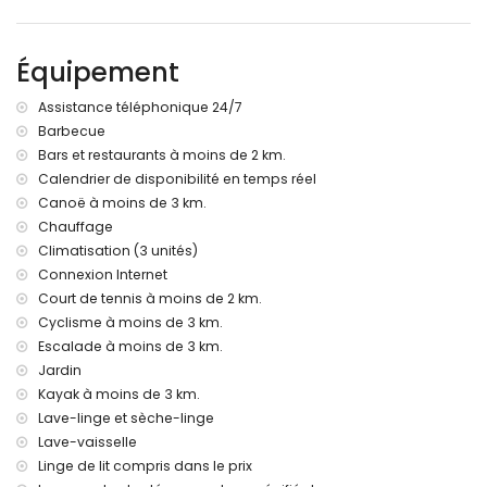
Informations supplémentaires
ville la plus proche : Javea (à moins de 5 kilomètres de la
villa)
Équipement
berges ou rivages les plus proches : Mer Méditerranée,
Javea (à moins de 3 kilomètres de la villa)
Assistance téléphonique 24/7
plage la plus proche : crique de Barraca, Javea (à moins
Barbecue
de 3 kilomètres de la villa)
Bars et restaurants à moins de 2 km.
port le plus proche : Duanes del Mar, Javea (à moins de 5
kilomètres de la villa)
Calendrier de disponibilité en temps réel
parc le plus proche : La Guardia, Javea (à moins de 3
Canoë à moins de 3 km.
kilomètres de la villa)
Chauffage
aéroport le plus proche : Alicante (à moins de 100
Climatisation (3 unités)
kilomètres de la villa)
Connexion Internet
deuxième aéroport le plus proche : Valence (à plus de 100
Court de tennis à moins de 2 km.
kilomètres)
Cyclisme à moins de 3 km.
les animaux de compagnie ne sont pas admis
L'hébergement est très adapté pour les familles avec
Escalade à moins de 3 km.
enfants
Jardin
Kayak à moins de 3 km.
Équipements et services inclus dans le prix de la location de
Lave-linge et sèche-linge
la villa
Lave-vaisselle
internet (WiFi)
Linge de lit compris dans le prix
fer et planche à repasser