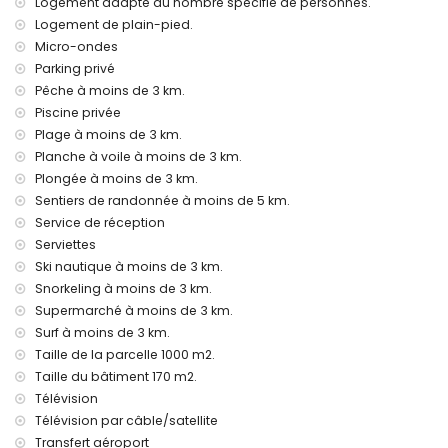
Logement adapté au nombre spécifié de personnes.
linge de lit et serviettes
service de réception et service d'urgence 24h/24
Logement de plain-pied.
chauffage central et climatisation
Micro-ondes
Parking privé
Équipements et services en supplément
Pêche à moins de 3 km.
service d'aéroport
Piscine privée
chauffage de la piscine
Plage à moins de 3 km.
lit pour enfant / lit bébé (sur demande)
Planche à voile à moins de 3 km.
Activités de loisirs et divertissement pour vos vacances à
Plongée à moins de 3 km.
Javea, Costa Blanca
Sentiers de randonnée à moins de 5 km.
théâtre, discothèque, bar, promenade (El Arenal et Javea)
Service de réception
(à moins de 5 kilomètres de la maison)
Serviettes
Ski nautique à moins de 3 km.
Sites touristiques et culture à Javea, Costa Blanca
Snorkeling à moins de 3 km.
musée (Ville Historique, Javea), église (Vierge del Loreto,
Supermarché à moins de 3 km.
Javea), ruines (Ville Historique, Javea), monument (Ville
Surf à moins de 3 km.
Historique, Javea), bâtiment architectural (Ville Historique,
Taille de la parcelle 1000 m2.
Javea), site historique (Ville Historique et Javea) (à moins
de 5 kilomètres de l'hébergement)
Taille du bâtiment 170 m2.
château (Portal de la Vila et Denia) (à moins de 25
Télévision
kilomètres de l'hébergement)
Télévision par câble/satellite
Transfert aéroport
Sports