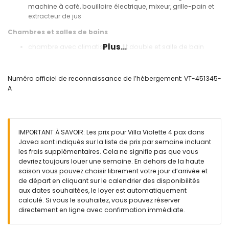
machine à café, bouilloire électrique, mixeur, grille-pain et
extracteur de jus
Chambres et salles de bains
Plus...
chambre avec climatisation, lit double et salle de bain
attenante
chambre avec climatisation et 2 lits simples
salle de bain attenante avec lavabo simple, douche et
Numéro officiel de reconnaissance de l’hébergement: VT-451345-
toilettes
A
salle de bain avec lavabo simple, douche et toilettes
Extérieur de la villa
terrain clos
IMPORTANT À SAVOIR: Les prix pour Villa Violette 4 pax dans
piscine privée chauffée en forme de rein mesurant 10m x
Javea sont indiqués sur la liste de prix par semaine incluant
5m et 2m de profondeur
les frais supplémentaires. Cela ne signifie pas que vous
beau jardin avec pelouse, gravier, arbres et mobilier de
devriez toujours louer une semaine. En dehors de la haute
jardin avec chaises longues
saison vous pouvez choisir librement votre jour d’arrivée et
2 terrasses, dont une couverte
de départ en cliquant sur le calendrier des disponibilités
barbecue
aux dates souhaitées, le loyer est automatiquement
coin salon extérieur et salle à manger extérieure
calculé. Si vous le souhaitez, vous pouvez réserver
emplacement de parking couvert privé et 2 places de
directement en ligne avec confirmation immédiate.
parking privées