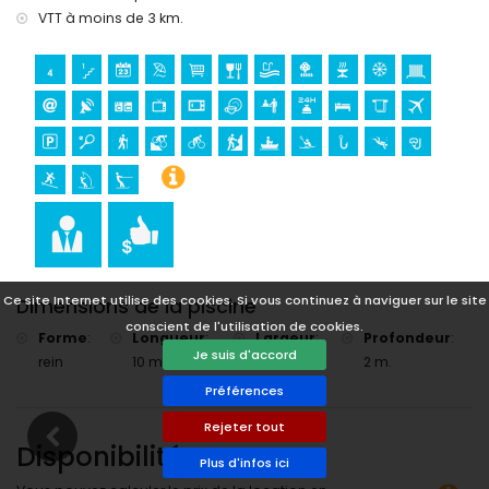
VTT à moins de 3 km.
tennis, randonnée, VTT, cyclisme, escalade, canoë, kayak,
pêche, plongée, snorkeling, surf, planche à voile et ski
nautique (à moins de 5 kilomètres de la villa)
golf (Javea Golf Club, Javea) et équitation (à moins de 10
kilomètres de la villa)
Ce site Internet utilise des cookies. Si vous continuez à naviguer sur le site
Dimensions de la piscine
conscient de l'utilisation de cookies.
Forme
:
Longueur
:
Largeur
:
Profondeur
:
Je suis d'accord
rein
10 m.
5 m.
2 m.
Préférences
Rejeter tout
Disponibilité
Plus d'infos ici