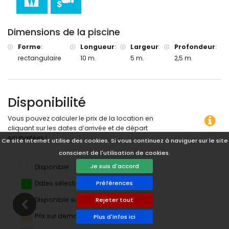
Sports
tennis (à moins de 5 kilomètres de la villa)
golf (Golf de Jávea) et équitation (à moins de 10 kilomètres
Dimensions de la piscine
de la villa)
Forme
:
Longueur
:
Largeur
:
Profondeur
:
rectangulaire
10 m.
5 m.
2,5 m.
Disponibilité
Vous pouvez calculer le prix de la location en
cliquant sur les dates d’arrivée et de départ
souhaitées !
Ce site Internet utilise des cookies. Si vous continuez à naviguer sur le site
conscient de l'utilisation de cookies.
Je suis d'accord
Disponible
Dates sélectionnées
Préférences
Disponible sur demande
Rejeter tout
Prix sur demande
Plus d'infos ici