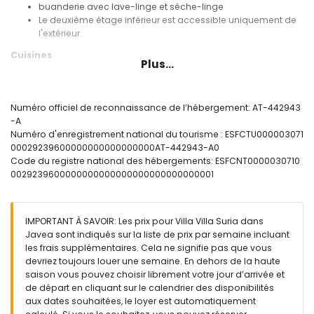
buanderie avec lave-linge et sèche-linge
Le deuxième étage inférieur est accessible uniquement de
l'extérieur.
Cuisines
Plus...
cuisine avec plaques électriques, four électrique, micro-
ondes, lave-vaisselle, réfrigérateur, congélateur, cafetière,
bouilloire électrique, mixeur, grille-pain et presse-agrumes
Numéro officiel de reconnaissance de l’hébergement: AT-442943
cuisine avec plaques électriques, micro-ondes et
-A
réfrigérateur
Numéro d'enregistrement national du tourisme : ESFCTU000003071
00029239600000000000000000AT-442943-A0
Chambres et salles de bains
Code du registre national des hébergements: ESFCNT0000030710
chambre avec climatisation, lit queen size (mesurant 190
0029239600000000000000000000000000001
par 150cm), canapé-lit et salle de bain en suite
chambre avec climatisation, lit queen size (mesurant 190
par 150cm), télévision, lecteur DVD et salle de bain en suite
IMPORTANT À SAVOIR: Les prix pour Villa Villa Suria dans
chambre avec climatisation, lit double et salle de bain en
Javea sont indiqués sur la liste de prix par semaine incluant
suite
les frais supplémentaires. Cela ne signifie pas que vous
chambre avec climatisation, lit double, télévision, lecteur
devriez toujours louer une semaine. En dehors de la haute
DVD et salle de bain en suite
saison vous pouvez choisir librement votre jour d’arrivée et
chambre avec climatisation, lit double (mesurant 190 par
de départ en cliquant sur le calendrier des disponibilités
135cm)
aux dates souhaitées, le loyer est automatiquement
chambre avec climatisation, 2 lits simples (mesurant 190