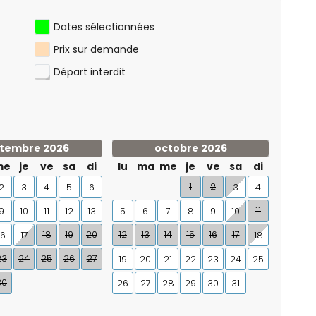
Dates sélectionnées
Prix sur demande
Départ interdit
tembre 2026
octobre 2026
me
je
ve
sa
di
lu
ma
me
je
ve
sa
di
1
2
2
3
4
5
6
3
4
11
9
10
11
12
13
5
6
7
8
9
10
18
19
20
12
13
14
15
16
17
16
17
18
23
24
25
26
27
19
20
21
22
23
24
25
30
26
27
28
29
30
31