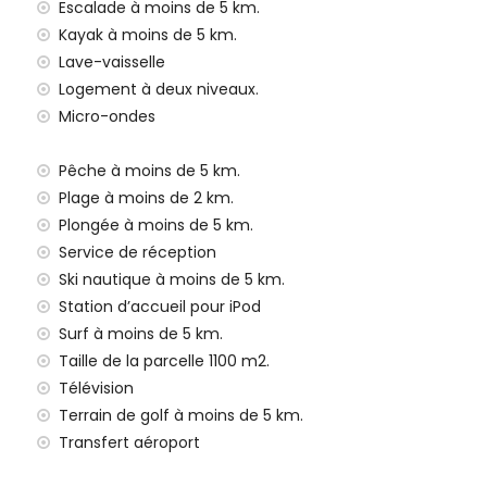
ins de 2 kilomètres de la villa)
Escalade à moins de 5 km.
 de 100 kilomètres de la villa)
Kayak à moins de 5 km.
ce (> 100 kilomètres)
Lave-vaisselle
Logement à deux niveaux.
amilles avec enfants
Micro-ondes
de location de la villa
Pêche à moins de 5 km.
 à repasser
Plage à moins de 2 km.
Plongée à moins de 5 km.
e 24h/24
Service de réception
Ski nautique à moins de 5 km.
Station d’accueil pour iPod
Surf à moins de 5 km.
Taille de la parcelle 1100 m2.
Télévision
 enfants (sur demande)
Terrain de golf à moins de 5 km.
ur vos vacances à Jávea, Costa Blanca
Transfert aéroport
oins de 5 kilomètres de la maison)