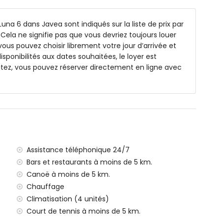
 baignoire, douche et toilette
bidet et toilette
 Luna 6 dans Javea sont indiqués sur la liste de prix par
et toilette
Cela ne signifie pas que vous devriez toujours louer
ous pouvez choisir librement votre jour d’arrivée et
isponibilités aux dates souhaitées, le loyer est
tez, vous pouvez réserver directement en ligne avec
m de profondeur
 jardin avec transats
er extérieur
t 3 places privées
Assistance téléphonique 24/7
Bars et restaurants à moins de 5 km.
Canoë à moins de 5 km.
ilomètres de la villa)
Chauffage
eo, Jávea (à moins de 2 kilomètres de la villa)
Climatisation (4 unités)
moins de 2 kilomètres de la villa)
ar, Jávea (à moins de 5 kilomètres de la villa)
Court de tennis à moins de 5 km.