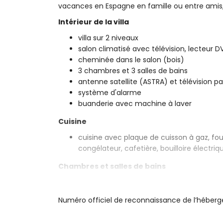
vacances en Espagne en famille ou entre ami
Intérieur de la villa
villa sur 2 niveaux
salon climatisé avec télévision, lecteur D
cheminée dans le salon (bois)
3 chambres et 3 salles de bains
antenne satellite (ASTRA) et télévision p
système d'alarme
buanderie avec machine à laver
Cuisine
cuisine avec plaque de cuisson à gaz, four
congélateur, cafetière, bouilloire électri
Chambres et salles de bains
chambre climatisée avec lit queen-size (2
suite
Numéro officiel de reconnaissance de l’hébe
chambre climatisée avec lit king-size (2
chambre climatisée avec 2 lits simples (