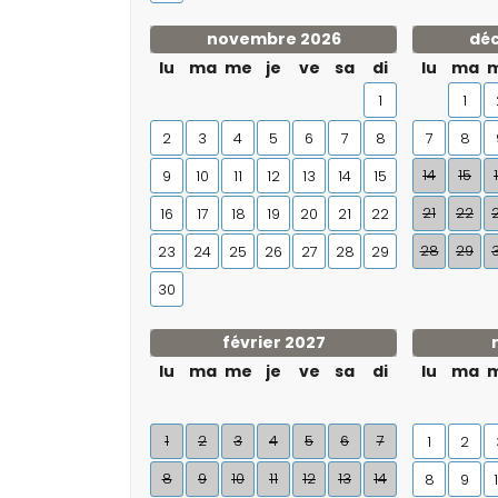
novembre 2026
dé
lu
ma
me
je
ve
sa
di
lu
ma
1
1
2
3
4
5
6
7
8
7
8
14
15
9
10
11
12
13
14
15
21
22
16
17
18
19
20
21
22
28
29
23
24
25
26
27
28
29
30
février 2027
lu
ma
me
je
ve
sa
di
lu
ma
1
2
3
4
5
6
7
1
2
8
9
10
11
12
13
14
8
9