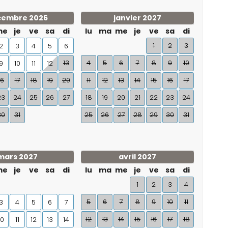
cembre 2026
janvier 2027
me
je
ve
sa
di
lu
ma
me
je
ve
sa
di
1
2
3
2
3
4
5
6
13
4
5
6
7
8
9
10
9
10
11
12
16
17
18
19
20
11
12
13
14
15
16
17
23
24
25
26
27
18
19
20
21
22
23
24
30
31
25
26
27
28
29
30
31
mars 2027
avril 2027
me
je
ve
sa
di
lu
ma
me
je
ve
sa
di
1
2
3
4
5
6
7
8
9
10
11
3
4
5
6
7
12
13
14
15
16
17
18
10
11
12
13
14