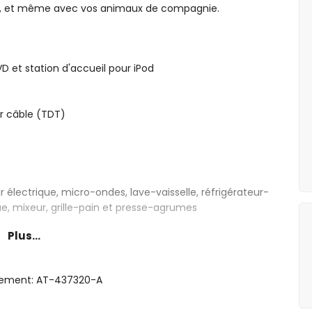
s, et même avec vos animaux de compagnie.
VD et station d'accueil pour iPod
ar câble (TDT)
 électrique, micro-ondes, lave-vaisselle, réfrigérateur-
que, mixeur, grille-pain et presse-agrumes
Plus...
00 x 160 cm), télévision, lecteur DVD et salle de bain en
rgement: AT-437320-A
00 x 180 cm)
200 x 90 cm)