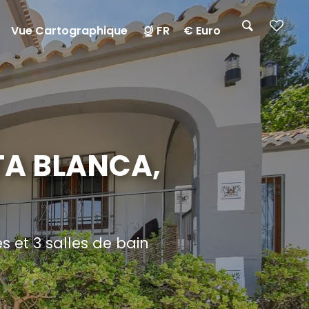
Vue Cartographique
FR
€ Euro
TA BLANCA,
 et 3 salles de bain