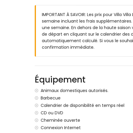
salle de bain en suite avec lavabo simple,
salle de bain avec lavabo simple, douche, 
IMPORTANT À SAVOIR: Les prix pour Villa Villa
salle de bain avec lavabo simple, douche 
semaine incluant les frais supplémentaires. 
Extérieur de la villa
une semaine. En dehors de la haute saison v
de départ en cliquant sur le calendrier des d
grand terrain clôturé
automatiquement calculé. Si vous le souhai
piscine privée mesurant 8m x 4m et 2,5
confirmation immédiate.
jardin avec gravier, arbres, et mobilier de
2 terrasses, dont 1 couverte
barbecue
douche extérieure
espace salon extérieur et espace à mang
Équipement
espace de stationnement couvert privé e
terrasse sur le toit
Animaux domestiques autorisés.
Informations supplémentaires
Barbecue
Calendrier de disponibilité en temps réel
ville la plus proche : Jávea (à moins de 5 k
CD ou DVD
rivière ou rive la plus proche : Mediterrán
Cheminée ouverte
plage la plus proche : El Arenal, Jávea (à 
port le plus proche : Puerto Aduanas del M
Connexion Internet