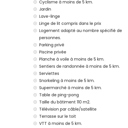
parc le plus proche : Pinomar, Jávea (à mo
Cyclisme à moins de 5 km.
aéroport le plus proche : Alicante (à moins
Jardin
deuxième aéroport le plus proche : Valen
Lave-linge
animaux domestiques autorisés
Linge de lit compris dans le prix
L'hébergement est très adapté pour les f
Logement adapté au nombre spécifié de
Installations et services inclus dans le prix 
personnes.
Parking privé
internet (WiFi)
aspirateur et fer à repasser avec planche
Piscine privée
linge de lit et serviettes
Planche à voile à moins de 5 km.
service de réception et service d'urgenc
Sentiers de randonnée à moins de 5 km.
table de ping-pong
Serviettes
chauffage par air et climatisation
Snorkeling à moins de 5 km.
Installations et services avec supplément
Supermarché à moins de 5 km.
Table de ping-pong
service d'aéroport
Taille du bâtiment 110 m2.
lit supplémentaire et lits/couffins pour
Télévision par câble/satellite
Divertissements et activités de loisirs po
Terrasse sur le toit
bar, promenade (El Arenal et Jávea) (à m
VTT à moins de 5 km.