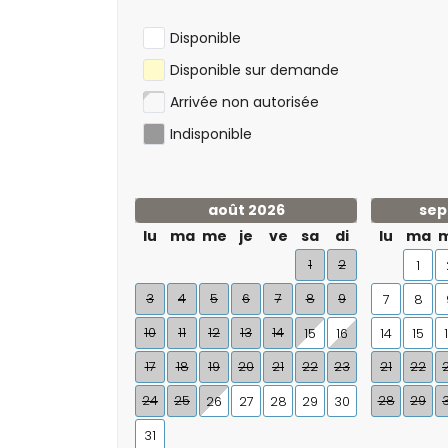
Disponible
Disponible sur demande
Arrivée non autorisée
Indisponible
août 2026
sep
lu
ma
me
je
ve
sa
di
lu
ma
1
2
1
3
4
5
6
7
8
9
7
8
10
11
12
13
14
15
16
14
15
17
18
19
20
21
22
23
21
22
24
25
28
29
26
27
28
29
30
31