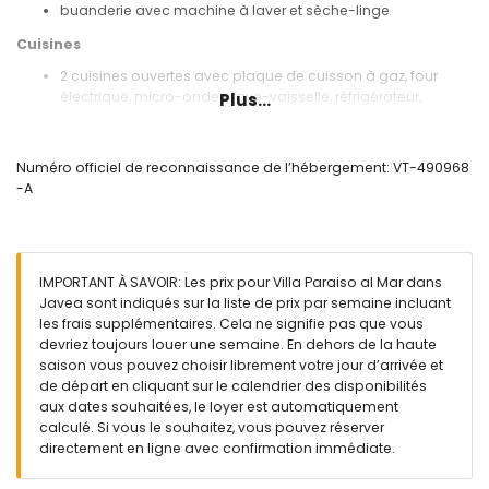
buanderie avec machine à laver et sèche-linge
Cuisines
2 cuisines ouvertes avec plaque de cuisson à gaz, four
électrique, micro-ondes, lave-vaisselle, réfrigérateur,
Plus...
congélateur, cafetière, bouilloire électrique, mixeur, grille-
pain, et presse-agrumes
cuisine ouverte avec plaque de cuisson à gaz, four
Numéro officiel de reconnaissance de l’hébergement: VT-490968
électrique, micro-ondes, lave-vaisselle, réfrigérateur-
-A
congélateur, cafetière, bouilloire électrique, mixeur, grille-
pain, et presse-agrumes
Chambres et salles de bains
IMPORTANT À SAVOIR: Les prix pour Villa Paraiso al Mar dans
chambre avec lits superposés (mesurant 190 par 90cm) et
Javea sont indiqués sur la liste de prix par semaine incluant
salle de bains en suite
les frais supplémentaires. Cela ne signifie pas que vous
2 chambres, chacune avec lit double et salle de bains en
devriez toujours louer une semaine. En dehors de la haute
suite
saison vous pouvez choisir librement votre jour d’arrivée et
chambre avec lit double
de départ en cliquant sur le calendrier des disponibilités
chambre avec lit double et ventilateur
aux dates souhaitées, le loyer est automatiquement
chambre avec 2 lits simples (mesurant 190 par 90cm)
calculé. Si vous le souhaitez, vous pouvez réserver
salle de bains en suite avec lavabo simple, baignoire,
directement en ligne avec confirmation immédiate.
douche, et toilettes
salle de bains en suite avec baignoire, douche, et toilettes