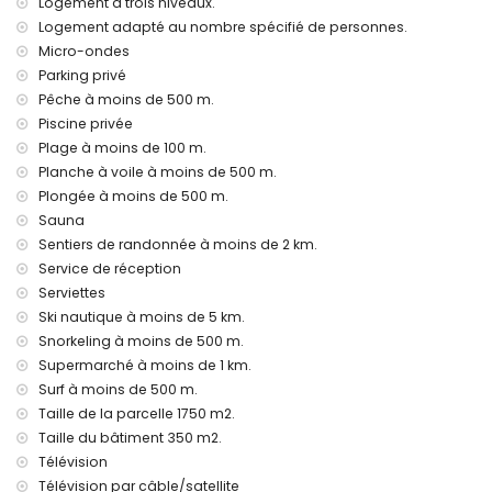
kilomètres de la villa)
Logement à trois niveaux.
aéroport le plus proche : Alicante (à moins de 100
Logement adapté au nombre spécifié de personnes.
kilomètres de la villa)
Micro-ondes
deuxième aéroport le plus proche : Valence (> 100
Parking privé
kilomètres)
Pêche à moins de 500 m.
les animaux de compagnie ne sont pas admis
Piscine privée
Installations et services inclus dans le prix de location de la
Plage à moins de 100 m.
villa
Planche à voile à moins de 500 m.
internet (WiFi)
Plongée à moins de 500 m.
aspirateur et fer à repasser avec planche à repasser
Sauna
literie et serviettes
Sentiers de randonnée à moins de 2 km.
service de réception et service d'urgence 24 heures sur 24
Service de réception
chauffage par le sol
Serviettes
Installations et services à supplément
Ski nautique à moins de 5 km.
Snorkeling à moins de 500 m.
service d'aéroport
sauna
Supermarché à moins de 1 km.
lit supplémentaire et lits/cabanes pour enfants (sur
Surf à moins de 500 m.
demande)
Taille de la parcelle 1750 m2.
Taille du bâtiment 350 m2.
Divertissements et activités de loisirs pour vos vacances à
Jávea, Costa Blanca
Télévision
Télévision par câble/satellite
cinéma, discothèque, bar, et promenade (Paseo del Arenal)