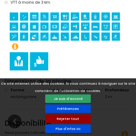
Jávea) (à moins de 10 kilomètres de l'hébergement)
VTT à moins de 3 km.
château (Portal de la Vila et Denia) (à moins de 25
kilomètres de l'hébergement)
Sports
cyclisme (à moins de 1000 mètres de la villa)
tennis, randonnée, VTT, canoë, kayak, pêche, plongée,
snorkeling et surf (à moins de 5 kilomètres de la villa)
golf (Club de Golf de Jávea) et équitation (à moins de 10
kilomètres de la villa)
rafting (à moins de 25 kilomètres de la villa)
Dimensions de la piscine
Ce site Internet utilise des cookies. Si vous continuez à naviguer sur le site
Forme
:
Longueur
:
Largeur
:
Profondeur
:
conscient de l'utilisation de cookies.
rectangulaire
8 m.
4 m.
2 m.
Je suis d'accord
Préférences
Rejeter tout
Disponibilité
Plus d'infos ici
Vous pouvez calculer le prix de la location en