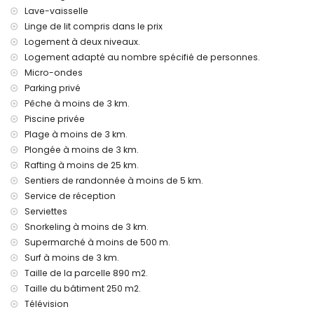
villa
Lave-vaisselle
Linge de lit compris dans le prix
internet (WiFi)
Logement à deux niveaux.
fer et planche à repasser
linge de lit et serviettes
Logement adapté au nombre spécifié de personnes.
service de réception et service d'urgence 24 heures sur 24
Micro-ondes
chauffage central et climatisation
Parking privé
Pêche à moins de 3 km.
Installations et services avec supplément
Piscine privée
lit supplémentaire et lit/berceau pour enfants (sur
Plage à moins de 3 km.
demande)
Plongée à moins de 3 km.
Divertissements et activités de loisirs pour vos vacances à
Rafting à moins de 25 km.
Jávea, Costa Blanca
Sentiers de randonnée à moins de 5 km.
cinéma, théâtre, bar et promenade (Arenal, Jávea) (à
Service de réception
moins de 5 kilomètres de la maison)
Serviettes
Snorkeling à moins de 3 km.
Sites touristiques et culturels à Jávea, Costa Blanca
Supermarché à moins de 500 m.
musée (Histórico de Jávea), ruines (Molinos de Viento,
Surf à moins de 3 km.
Jávea) et bâtiment architectural (Histórico de Jávea) (à
Taille de la parcelle 890 m2.
moins de 5 kilomètres de l'hébergement)
Taille du bâtiment 250 m2.
église (Virgen de Loreto, Puerto, Jávea), monument (Pueblo
de Jávea, Jávea), lieu historique (Pueblo de Jávea et
Télévision