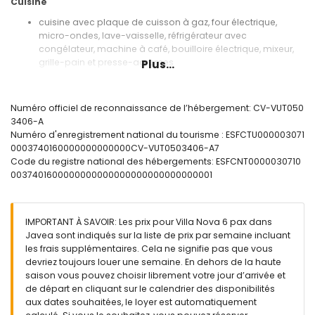
Cuisine
cuisine avec plaque de cuisson à gaz, four électrique,
micro-ondes, lave-vaisselle, réfrigérateur avec
congélateur, machine à café, bouilloire électrique, mixeur,
grille-pain et presse-agrumes
Plus...
Chambres et salles de bain
chambre avec climatisation et lit queen-size (mesurant 200
Numéro officiel de reconnaissance de l’hébergement: CV-VUT050
par 160 cm) et salle de bain en suite
3406-A
chambre avec climatisation et lit queen-size (mesurant 200
Numéro d'enregistrement national du tourisme : ESFCTU000003071
par 160 cm)
0003740160000000000000CV-VUT0503406-A7
chambre avec climatisation et 2 lits simples (mesurant 190
Code du registre national des hébergements: ESFCNT0000030710
par 90 cm)
0037401600000000000000000000000000001
2 salles de bain en suite, chacune avec lavabo simple,
baignoire/douche combinée, bidet et toilette
salle de bain avec lavabo simple, douche et toilette
IMPORTANT À SAVOIR: Les prix pour Villa Nova 6 pax dans
Extérieur de la villa
Javea sont indiqués sur la liste de prix par semaine incluant
les frais supplémentaires. Cela ne signifie pas que vous
terrain clôturé
devriez toujours louer une semaine. En dehors de la haute
piscine privée mesurant 8 m x 4 m et 2 m de profondeur
saison vous pouvez choisir librement votre jour d’arrivée et
jardin avec pelouse, arbres et mobilier de jardin avec
de départ en cliquant sur le calendrier des disponibilités
chaises longues
aux dates souhaitées, le loyer est automatiquement
3 terrasses, dont 1 couverte