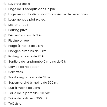
internet (Wi-Fi)
Lave-vaisselle
fer et planche à repasser
Linge de lit compris dans le prix
linge de lit et serviettes
Logement adapté au nombre spécifié de personnes.
service de réception et service d'urgence 24h/24
chauffage central et climatisation
Logement de plain-pied.
Micro-ondes
Installations et services à supplément
Parking privé
lit supplémentaire et lit bébé (sur demande)
Pêche à moins de 3 km.
Piscine privée
Divertissements et activités de loisirs pour vos vacances à
Xàbia, Costa Blanca
Plage à moins de 3 km.
Plongée à moins de 3 km.
cinéma, théâtre, bar et promenade (Arenal Xàbia) (à moins
Rafting à moins de 25 km.
de 5 kilomètres de la maison)
Sentiers de randonnée à moins de 5 km.
Sites et culture à Xàbia, Costa Blanca
Service de réception
musée (Histórico de Xàbia), ruine (Molinos de Viento, Xàbia)
Serviettes
et bâtiment architectural (Histórico de Xàbia) (à moins de 5
Snorkeling à moins de 3 km.
kilomètres de l'hébergement)
Supermarché à moins de 500 m.
église (Virgen de Loreto, Puerto, Xàbia), monument (Pueblo
Surf à moins de 3 km.
de Xàbia, Xàbia), lieu historique (Pueblo de Xàbia et Xàbia)
Taille de la parcelle 890 m2.
(à moins de 10 kilomètres de l'hébergement)
Taille du bâtiment 250 m2.
château (Portal de la Vila et Dénia) (à moins de 25
kilomètres de l'hébergement)
Télévision