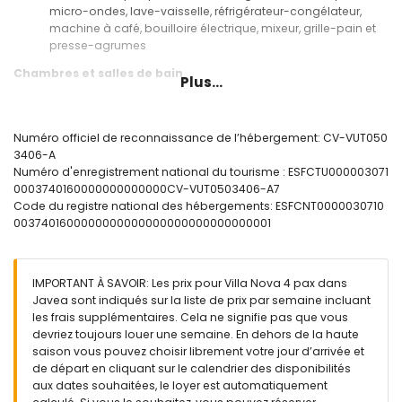
micro-ondes, lave-vaisselle, réfrigérateur-congélateur,
machine à café, bouilloire électrique, mixeur, grille-pain et
presse-agrumes
Chambres et salles de bain
Plus...
chambre avec climatisation et lit queen size (mesurant 200
par 160 cm)
chambre avec climatisation et 2 lits simples (mesurant 190
Numéro officiel de reconnaissance de l’hébergement: CV-VUT050
par 90 cm)
3406-A
salle de bain attenante avec lavabo simple, combinaison
Numéro d'enregistrement national du tourisme : ESFCTU000003071
baignoire/douche, bidet et toilettes
0003740160000000000000CV-VUT0503406-A7
salle de bain avec lavabo simple, douche et toilettes
Code du registre national des hébergements: ESFCNT0000030710
0037401600000000000000000000000000001
Extérieur de la villa
terrain clôturé
piscine privée mesurant 8m x 4m et 2m de profondeur
IMPORTANT À SAVOIR: Les prix pour Villa Nova 4 pax dans
jardin avec pelouse et arbres, mobilier de jardin avec
Javea sont indiqués sur la liste de prix par semaine incluant
transats
les frais supplémentaires. Cela ne signifie pas que vous
3 terrasses dont 1 couverte
devriez toujours louer une semaine. En dehors de la haute
barbecue
saison vous pouvez choisir librement votre jour d’arrivée et
douche extérieure
de départ en cliquant sur le calendrier des disponibilités
espace salon extérieur et espace repas extérieur
aux dates souhaitées, le loyer est automatiquement
2 places de parking privées et 2 places de parking privées