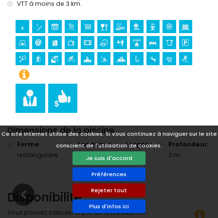
VTT à moins de 3 km.
Sports
cyclisme (à moins de 1000 mètres de la villa)
tennis, randonnée, VTT, canoë, kayak, pêche, plongée,
snorkeling et surf (à moins de 5 kilomètres de la villa)
golf (Golf de Xàbia) et équitation (à moins de 10 kilomètres
de la villa)
rafting (à moins de 25 kilomètres de la villa)
Dimensions de la piscine
Ce site Internet utilise des cookies. Si vous continuez à naviguer sur le site
Forme
:
Longueur
:
Largeur
:
Profondeur
:
conscient de l'utilisation de cookies.
rectangulaire
8 m.
4 m.
2 m.
Je suis d'accord
Préférences
Rejeter tout
Disponibilité
Plus d'infos ici
Vous pouvez calculer le prix de la location en