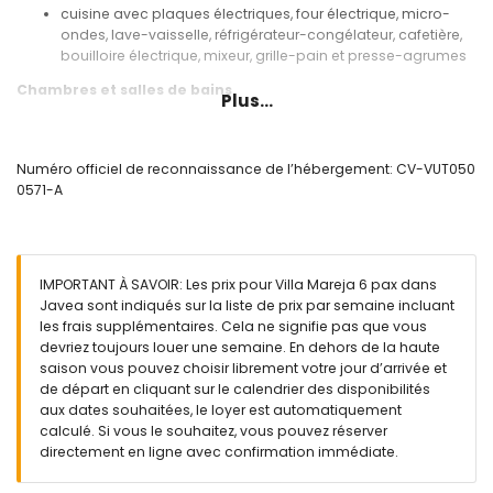
cuisine avec plaques électriques, four électrique, micro-
ondes, lave-vaisselle, réfrigérateur-congélateur, cafetière,
bouilloire électrique, mixeur, grille-pain et presse-agrumes
Chambres et salles de bains
Plus...
chambre avec climatisation, lit queen-size (mesurant 200
par 160 cm) et salle de bain en suite
chambre avec climatisation et lit queen-size (mesurant 200
Numéro officiel de reconnaissance de l’hébergement: CV-VUT050
par 160 cm)
0571-A
chambre avec climatisation et 2 lits simples (mesurant 200
par 90 cm)
salle de bain en suite avec lavabo simple, douche et WC
salle de bain avec lavabo simple, douche et WC
IMPORTANT À SAVOIR: Les prix pour Villa Mareja 6 pax dans
Extérieur de la villa
Javea sont indiqués sur la liste de prix par semaine incluant
les frais supplémentaires. Cela ne signifie pas que vous
grand terrain clos
devriez toujours louer une semaine. En dehors de la haute
piscine privée mesurant 8m x 4m et 2m de profondeur
saison vous pouvez choisir librement votre jour d’arrivée et
magnifique jardin avec pelouse, gravier, arbres et mobilier
de départ en cliquant sur le calendrier des disponibilités
de jardin avec transats
aux dates souhaitées, le loyer est automatiquement
3 terrasses, dont une couverte
calculé. Si vous le souhaitez, vous pouvez réserver
barbecue
directement en ligne avec confirmation immédiate.
douche extérieure
coin salon extérieur et coin repas extérieur