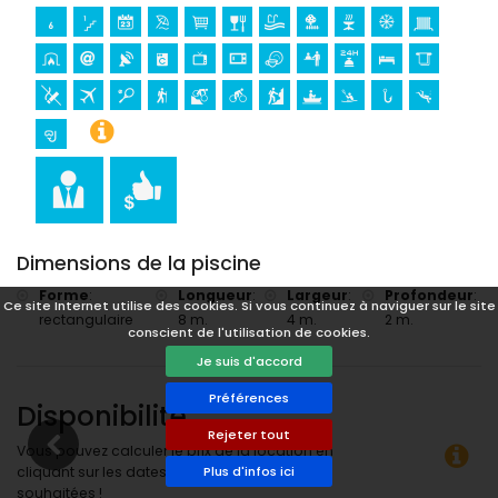
Sports
tennis, randonnée, VTT, cyclisme, escalade, canoë, kayak,
pêche, plongée et snorkeling (à moins de 5 kilomètres de la
villa)
golf (Club de Golf, Jávea) et équitation (à moins de 10
kilomètres de la villa)
Dimensions de la piscine
Forme
:
Longueur
:
Largeur
:
Profondeur
:
Ce site Internet utilise des cookies. Si vous continuez à naviguer sur le site
rectangulaire
8 m.
4 m.
2 m.
conscient de l'utilisation de cookies.
Je suis d'accord
Préférences
Disponibilité
Rejeter tout
Vous pouvez calculer le prix de la location en
cliquant sur les dates d’arrivée et de départ
Plus d'infos ici
souhaitées !