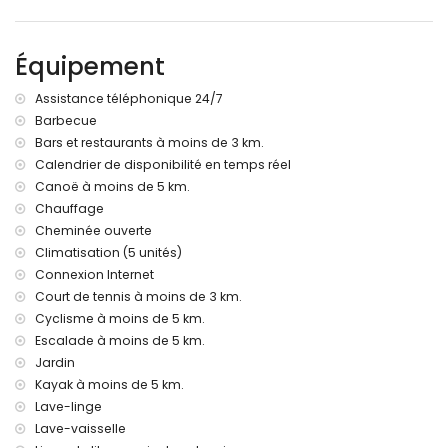
Informations supplémentaires
ville la plus proche : Jávea (à moins de 5 kilomètres de la
Équipement
villa)
rivière ou bord de rivage le plus proche : Mediterráneo,
Assistance téléphonique 24/7
Jávea (à moins de 3 kilomètres de la villa)
Barbecue
plage la plus proche : El Arenal, Jávea (à moins de 3
Bars et restaurants à moins de 3 km.
kilomètres de la villa)
port le plus proche : Nou Fontana (à moins de 3 kilomètres
Calendrier de disponibilité en temps réel
de la villa)
Canoë à moins de 5 km.
parc le plus proche : Montgó, Jávea (à moins de 5
Chauffage
kilomètres de la villa)
Cheminée ouverte
aéroport le plus proche : Alicante (à moins de 100
Climatisation (5 unités)
kilomètres de la villa)
Connexion Internet
deuxième aéroport le plus proche : Valencia (> 100
Court de tennis à moins de 3 km.
kilomètres)
fumer est interdit
Cyclisme à moins de 5 km.
les animaux domestiques ne sont pas autorisés
Escalade à moins de 5 km.
L'hébergement est très adapté aux familles avec enfants
Jardin
Kayak à moins de 5 km.
Équipements et services inclus dans le prix de location de la
villa
Lave-linge
Lave-vaisselle
internet (WiFi)