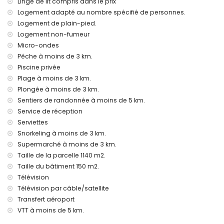
Linge de lit compris dans le prix
aspirateur et fer et planche à repasser
linge de lit et serviettes de toilette
Logement adapté au nombre spécifié de personnes.
service de réception et service d'urgence 24h/24
Logement de plain-pied.
chauffage par air et climatisation
Logement non-fumeur
Micro-ondes
Équipements et services à supplément
Pêche à moins de 3 km.
service aéroport
Piscine privée
lit supplémentaire et lit/couchette pour enfants (sur
Plage à moins de 3 km.
demande)
Plongée à moins de 3 km.
Activités de divertissement et de loisirs pour vos vacances
Sentiers de randonnée à moins de 5 km.
à Jávea, Costa Blanca
Service de réception
discothèque, bar, promenade (El Arenal et Jávea) (à moins
Serviettes
de 5 kilomètres de la maison)
Snorkeling à moins de 3 km.
Sites et culture à Jávea, Costa Blanca
Supermarché à moins de 3 km.
Taille de la parcelle 1140 m2.
musée (Histórico de Jávea, Jávea), église (Virgen de Loreto,
Taille du bâtiment 150 m2.
Puerto, Jávea), ruine (Molinos de Viento, Jávea), monument
Télévision
(Pueblo de Jávea, Jávea), bâtiment architectural (Pueblo
de Jávea, Jávea), lieu historique (Pueblo de Jávea et
Télévision par câble/satellite
Jávea) (à moins de 10 kilomètres de l'hébergement)
Transfert aéroport
palais (Palacio Real, Valencia), château (Portal de la Vila et
VTT à moins de 5 km.
Denia) (à moins de 25 kilomètres de l'hébergement)