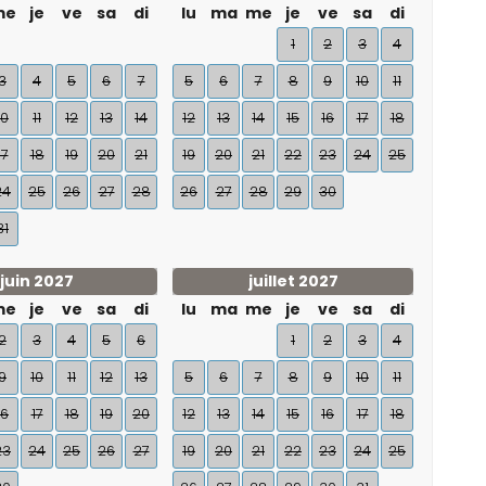
me
je
ve
sa
di
lu
ma
me
je
ve
sa
di
1
2
3
4
3
4
5
6
7
5
6
7
8
9
10
11
10
11
12
13
14
12
13
14
15
16
17
18
17
18
19
20
21
19
20
21
22
23
24
25
24
25
26
27
28
26
27
28
29
30
31
juin 2027
juillet 2027
me
je
ve
sa
di
lu
ma
me
je
ve
sa
di
2
3
4
5
6
1
2
3
4
9
10
11
12
13
5
6
7
8
9
10
11
16
17
18
19
20
12
13
14
15
16
17
18
23
24
25
26
27
19
20
21
22
23
24
25