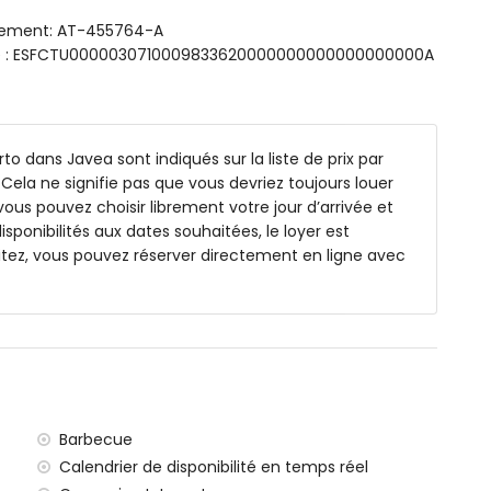
et toilette
rgement: AT-455764-A
sme : ESFCTU0000030710009833620000000000000000000A
et mobilier de jardin avec transats
to dans Javea sont indiqués sur la liste de prix par
Cela ne signifie pas que vous devriez toujours louer
ous pouvez choisir librement votre jour d’arrivée et
xtérieur
isponibilités aux dates souhaitées, le loyer est
tez, vous pouvez réserver directement en ligne avec
e 5 kilomètres de la villa)
 de 100 kilomètres de la villa)
les avec enfants
de location de la villa
Barbecue
Calendrier de disponibilité en temps réel