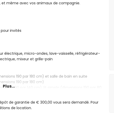
s, et même avec vos animaux de compagnie.
 pour invités
r électrique, micro-ondes, lave-vaisselle, réfrigérateur-
ectrique, mixeur et grille-pain
mensions 190 par 180 cm) et salle de bain en suite
imensions 190 par 180 cm)
Plus...
nsions 190 par 140 cm), lit simple (dimensions 190 par 80
salle de bain en suite
dépôt de garantie de € 300,00 vous sera demandé. Pour
lavabo simple, combinaison baignoire/douche et toilette
itions de location.
 douche et toilette