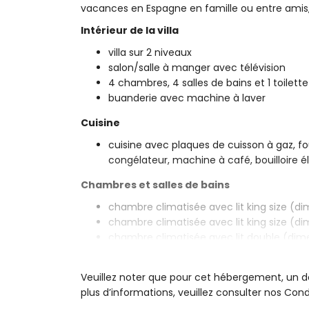
vacances en Espagne en famille ou entre ami
Intérieur de la villa
villa sur 2 niveaux
salon/salle à manger avec télévision
4 chambres, 4 salles de bains et 1 toilette
buanderie avec machine à laver
Cuisine
cuisine avec plaques de cuisson à gaz, fou
congélateur, machine à café, bouilloire él
Chambres et salles de bains
chambre climatisée avec lit king size (di
chambre climatisée avec lit king size (d
chambre climatisée avec lit double (dime
cm), télévision et salle de bain en suite
chambre climatisée avec 2 lits simples et 
Veuillez noter que pour cet hébergement, un 
2 salles de bain en suite, chacune avec 
plus d’informations, veuillez consulter nos Cond
salle de bain en suite avec lavabo simple,