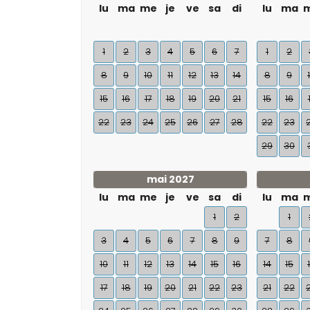
lu
ma
me
je
ve
sa
di
lu
ma
1
2
3
4
5
6
7
1
2
8
9
10
11
12
13
14
8
9
15
16
17
18
19
20
21
15
16
22
23
24
25
26
27
28
22
23
29
30
mai 2027
lu
ma
me
je
ve
sa
di
lu
ma
1
2
1
3
4
5
6
7
8
9
7
8
10
11
12
13
14
15
16
14
15
17
18
19
20
21
22
23
21
22