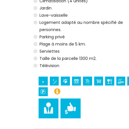
Climatisation (4 unités)
aspirateur, fer et planche à repasser
service de réception
Jardin
avec climatisation
Lave-vaisselle
Logement adapté au nombre spécifié de
Installations et services moyennant un s
personnes.
linge de lit et serviettes
Parking privé
lit bébé/lit d'enfant (sur demande)
Plage à moins de 5 km.
Serviettes
Taille de la parcelle 1300 m2.
Télévision