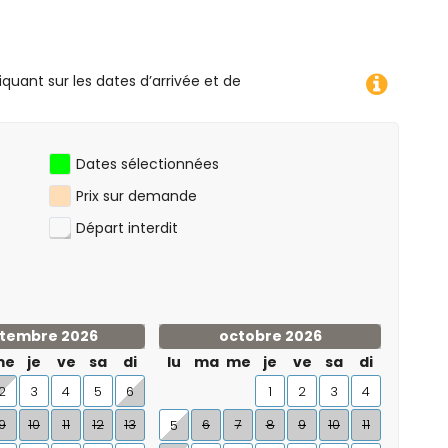
iquant sur les dates d’arrivée et de
Dates sélectionnées
Prix sur demande
Départ interdit
tembre 2026
octobre 2026
me
je
ve
sa
di
lu
ma
me
je
ve
sa
di
2
3
4
5
6
1
2
3
4
9
10
11
12
13
6
7
8
9
10
11
5