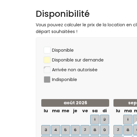
Disponibilité
Vous pouvez calculer le prix de la location en cl
départ souhaitées !
Disponible
Disponible sur demande
Arrivée non autorisée
Indisponible
août 2026
sep
lu
ma
me
je
ve
sa
di
lu
ma
1
2
1
3
4
5
6
7
8
9
7
8