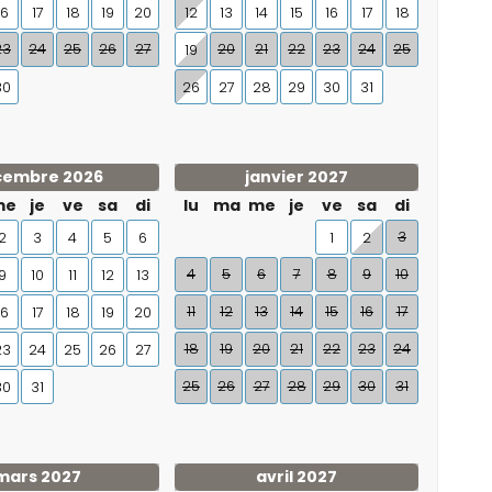
16
17
18
19
20
12
13
14
15
16
17
18
23
24
25
26
27
20
21
22
23
24
25
19
30
26
27
28
29
30
31
cembre 2026
janvier 2027
me
je
ve
sa
di
lu
ma
me
je
ve
sa
di
3
2
3
4
5
6
1
2
4
5
6
7
8
9
10
9
10
11
12
13
11
12
13
14
15
16
17
16
17
18
19
20
18
19
20
21
22
23
24
23
24
25
26
27
25
26
27
28
29
30
31
30
31
mars 2027
avril 2027