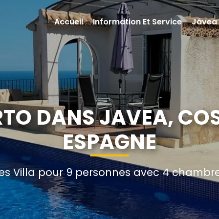
Accueil
Information Et Service
Jávea
RTO DANS JAVEA, CO
ESPAGNE
s Villa pour 9 personnes avec 4 chambres