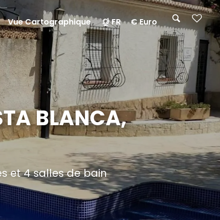
Vue Cartographique
FR
€ Euro
STA BLANCA,
 et 4 salles de bain