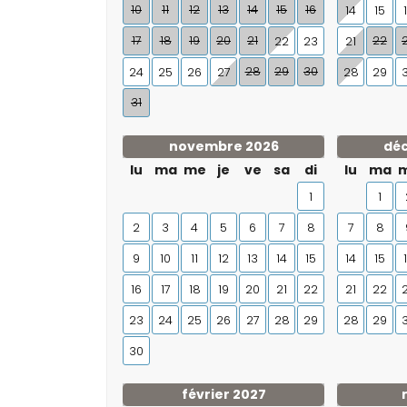
10
11
12
13
14
15
16
14
15
17
18
19
20
21
22
22
23
21
28
29
30
24
25
26
27
28
29
31
novembre 2026
dé
lu
ma
me
je
ve
sa
di
lu
ma
1
1
2
3
4
5
6
7
8
7
8
9
10
11
12
13
14
15
14
15
16
17
18
19
20
21
22
21
22
23
24
25
26
27
28
29
28
29
30
février 2027