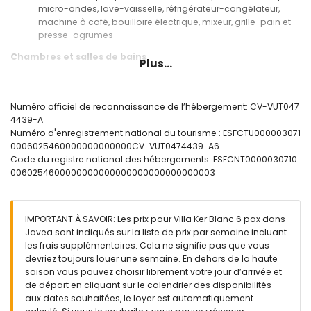
micro-ondes, lave-vaisselle, réfrigérateur-congélateur,
machine à café, bouilloire électrique, mixeur, grille-pain et
presse-agrumes
Chambres et salles de bains
Plus...
chambre climatisée avec lit queen size (mesurant 200 par
150 cm) et salle de bains en suite
chambre climatisée avec lit king size (mesurant 200 par 180
Numéro officiel de reconnaissance de l’hébergement: CV-VUT047
cm)
4439-A
chambre climatisée avec 2 lits simples (mesurant 200 par
Numéro d'enregistrement national du tourisme : ESFCTU000003071
90 cm)
0006025460000000000000CV-VUT0474439-A6
salle de bains en suite avec double vasque, douche et
Code du registre national des hébergements: ESFCNT0000030710
toilettes
0060254600000000000000000000000000003
salle de bains avec vasque simple, baignoire/douche
combinée et toilettes
salle de bains avec vasque simple, douche et toilettes
IMPORTANT À SAVOIR: Les prix pour Villa Ker Blanc 6 pax dans
Extérieur de la villa
Javea sont indiqués sur la liste de prix par semaine incluant
les frais supplémentaires. Cela ne signifie pas que vous
grand terrain clôturé
devriez toujours louer une semaine. En dehors de la haute
piscine privée mesurant 10m x 5m
saison vous pouvez choisir librement votre jour d’arrivée et
jardin avec pelouse, gravier, arbres et mobilier de jardin
de départ en cliquant sur le calendrier des disponibilités
avec transats
aux dates souhaitées, le loyer est automatiquement
3 terrasses, dont 2 couvertes