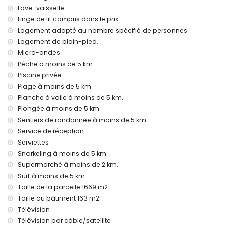
internet (WiFi)
Lave-vaisselle
fer et planche à repasser
Linge de lit compris dans le prix
linge de lit et serviettes
Logement adapté au nombre spécifié de personnes.
service de réception et service d'urgence 24 heures
chauffage par air et climatisation
Logement de plain-pied.
Micro-ondes
Équipements et services à supplément
Pêche à moins de 5 km.
lit supplémentaire et lit/couchette pour enfants (sur
Piscine privée
demande)
Plage à moins de 5 km.
Divertissements et activités de loisirs pour vos vacances à
Planche à voile à moins de 5 km.
Jávea, Costa Blanca
Plongée à moins de 5 km.
Sentiers de randonnée à moins de 5 km.
discothèque, bar et promenade (Paseo Marítimo) (à moins
de 5 kilomètres de la maison)
Service de réception
Serviettes
Sites touristiques et culture à Jávea, Costa Blanca
Snorkeling à moins de 5 km.
musée (Histórico de Jávea, Jávea), église (Virgen de Loreto,
Supermarché à moins de 2 km.
Puerto, Jávea), ruine (Molinos de Viento, Jávea), monument
Surf à moins de 5 km.
(Pueblo de Jávea, Jávea), édifice architectural (Pueblo de
Taille de la parcelle 1669 m2.
Jávea, Jávea), lieu historique (Pueblo de Jávea et Jávea) (à
Taille du bâtiment 163 m2.
moins de 5 kilomètres de l'hébergement)
Télévision
château (Portal de la Vila et Denia) (à moins de 10
kilomètres de l'hébergement)
Télévision par câble/satellite