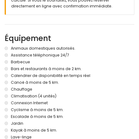
calculé. Si vous le souhaitez, vous pouvez réserver
barbecue
directement en ligne avec confirmation immédiate.
coin salon extérieur et espace repas extérieur
Informations supplémentaires
ville la plus proche : Jávea (à moins de 4 kilomètres de la
villa)
Équipement
rivière ou rive la plus proche : Méditerranée, Jávea (à moins
de 5 kilomètres de la villa)
Animaux domestiques autorisés.
plage la plus proche : La Grava, Jávea (à moins de 5
Assistance téléphonique 24/7
kilomètres de la villa)
Barbecue
port le plus proche : Aduanas del Mar (à moins de 3
kilomètres de la villa)
Bars et restaurants à moins de 2 km.
parc le plus proche : Montgó, Jávea (à moins de 3
Calendrier de disponibilité en temps réel
kilomètres de la villa)
Canoë à moins de 5 km.
aéroport le plus proche : Alicante (à moins de 100
Chauffage
kilomètres de la villa)
Climatisation (4 unités)
deuxième aéroport le plus proche : Valence (> 100
Connexion Internet
kilomètres)
Cyclisme à moins de 5 km.
animaux de compagnie admis
L'hébergement est très adapté aux familles avec enfants
Escalade à moins de 5 km.
Jardin
Équipements et services inclus dans le prix de location de la
Kayak à moins de 5 km.
villa
Lave-linge