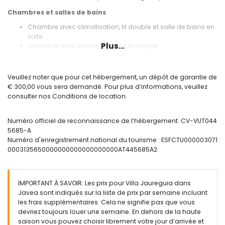
Chambres et salles de bains
Chambre avec climatisation, lit double et salle de bains en
suite
Plus...
Chambre avec climatisation et lit double
3 chambres avec climatisation, chacune avec 2 lits simples
Salle de bains en suite avec lavabo simple, douche, bidet
et WC
Veuillez noter que pour cet hébergement, un dépôt de garantie de
Salle de bains avec lavabo simple, baignoire/douche
€ 300,00 vous sera demandé. Pour plus d’informations, veuillez
combinée et bidet
consulter nos Conditions de location.
Salle de bains avec lavabo simple, douche et WC
Extérieur de la villa
Numéro officiel de reconnaissance de l’hébergement: CV-VUT044
5685-A
Terrain clôturé
Numéro d'enregistrement national du tourisme : ESFCTU000003071
Piscine privée mesurant 8m x 4m
0003135650000000000000000000AT445685A2
Beau jardin avec pelouse et arbres, mobilier de jardin avec
transats
Terrasse couverte
Barbecue
IMPORTANT À SAVOIR: Les prix pour Villa Jaureguia dans
Espace salon extérieur et espace repas extérieur
Javea sont indiqués sur la liste de prix par semaine incluant
Espace de stationnement privé couvert
les frais supplémentaires. Cela ne signifie pas que vous
devriez toujours louer une semaine. En dehors de la haute
Plus d'informations
saison vous pouvez choisir librement votre jour d’arrivée et