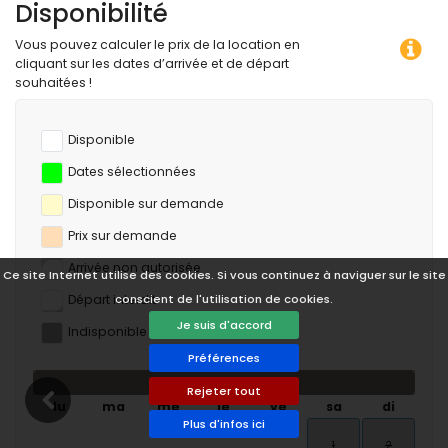
Disponibilité
Vous pouvez calculer le prix de la location en
cliquant sur les dates d’arrivée et de départ
souhaitées !
Disponible
Dates sélectionnées
Disponible sur demande
Prix sur demande
Arrivée non autorisée
Ce site Internet utilise des cookies. Si vous continuez à naviguer sur le site
Départ interdit
conscient de l'utilisation de cookies.
Je suis d'accord
Indisponible
Préférences
août 2026
Rejeter tout
lu
ma
me
je
ve
sa
di
Plus d'infos ici
1
2