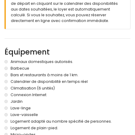
Plage la plus proche : El Arenal (à moins de 3 kilomètres de
de départ en cliquant sur le calendrier des disponibilités
la villa)
aux dates souhaitées, le loyer est automatiquement
Aéroport le plus proche : Alicante (à moins de 100
calculé. Si vous le souhaitez, vous pouvez réserver
kilomètres de la villa)
directement en ligne avec confirmation immédiate.
Transports publics à proximité : bus à moins de 1000 mètres
Animaux domestiques admis
L'hébergement est très adapté pour les familles avec
enfants
Équipement
Équipements et services inclus dans le prix de location de la
villa
Animaux domestiques autorisés.
Fer et planche à repasser
Barbecue
Service de réception et service de surveillance 24 heures
Bars et restaurants à moins de 1 km.
Calendrier de disponibilité en temps réel
Équipements et services en supplément
Climatisation (6 unités)
Internet (WiFi)
Connexion Internet
Linge de lit et serviettes
Jardin
Climatisation
Lave-linge
Lit supplémentaire et lit/couchette pour enfants (sur
demande)
Lave-vaisselle
Logement adapté au nombre spécifié de personnes.
Logement de plain-pied.
Micro-ondes