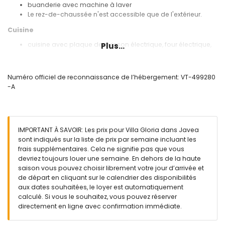
buanderie avec machine à laver
Le rez-de-chaussée n'est accessible que de l'extérieur.
Cuisine
cuisine avec plaque de cuisson électrique, four électrique,
Plus...
micro-ondes, lave-vaisselle, réfrigérateur avec
congélateur, cafetière, bouilloire électrique, mixeur, grille-
pain et presse-agrumes
Numéro officiel de reconnaissance de l’hébergement: VT-499280
-A
Chambres et salles de bains
chambre avec climatisation et lit double
chambre avec climatisation, 2 lits simples (mesurant 190
par 90 cm) et salle de bains en suite
IMPORTANT À SAVOIR: Les prix pour Villa Gloria dans Javea
chambre avec climatisation et 2 lits simples (mesurant 190
sont indiqués sur la liste de prix par semaine incluant les
par 90 cm)
frais supplémentaires. Cela ne signifie pas que vous
salle de bains en suite avec lavabo simple, douche, bidet
devriez toujours louer une semaine. En dehors de la haute
et toilettes
saison vous pouvez choisir librement votre jour d’arrivée et
salle de bains avec lavabo simple, baignoire/douche,
de départ en cliquant sur le calendrier des disponibilités
bidet et toilettes
aux dates souhaitées, le loyer est automatiquement
Extérieur de la villa
calculé. Si vous le souhaitez, vous pouvez réserver
directement en ligne avec confirmation immédiate.
piscine privée mesurant 12m x 4m
jardin avec gravier, arbres et mobilier de jardin avec