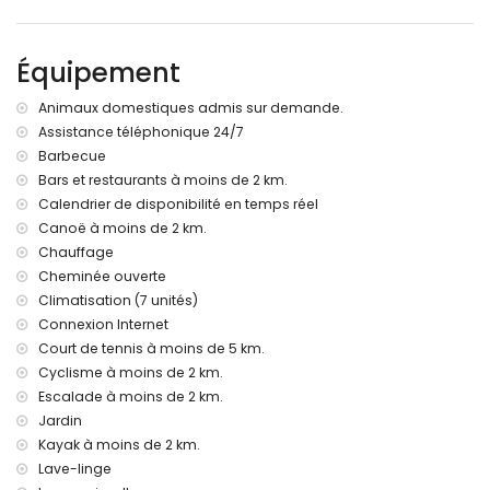
transats
2 terrasses, dont une couverte
barbecue
Équipement
douche extérieure
espace salon extérieur et espace repas extérieur
Animaux domestiques admis sur demande.
3 places de parking privées
Assistance téléphonique 24/7
Plus d'informations
Barbecue
ville la plus proche : Xàbia (à moins de 2 kilomètres de la
Bars et restaurants à moins de 2 km.
villa)
Calendrier de disponibilité en temps réel
rivière ou rive la plus proche : Mer Méditerranée (à moins de
Canoë à moins de 2 km.
2 kilomètres de la villa)
Chauffage
plage la plus proche : La Grava, Xàbia (à moins de 2
Cheminée ouverte
kilomètres de la villa)
Climatisation (7 unités)
port le plus proche : Aduanas de Mar (à moins de 3
Connexion Internet
kilomètres de la villa)
parc le plus proche : Montgó (à moins de 2 kilomètres de la
Court de tennis à moins de 5 km.
villa)
Cyclisme à moins de 2 km.
aéroport le plus proche : Alicante (à moins de 100
Escalade à moins de 2 km.
kilomètres de la villa)
Jardin
deuxième aéroport le plus proche : Valence (> 100
Kayak à moins de 2 km.
kilomètres)
Lave-linge
veuillez consulter si les animaux de compagnie sont