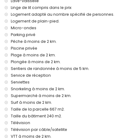
autorisés
Lave-vaisselle
Le logement est très adapté pour les familles avec enfants
Linge de lit compris dans le prix
Logement adapté au nombre spécifié de personnes.
Équipements et services inclus dans le prix de location de la
Logement de plain-pied.
villa
Micro-ondes
internet (WiFi)
Parking privé
fer et planche à repasser
Pêche à moins de 2 km.
linge de lit et serviettes
service de réception et service d'urgence 24h/24
Piscine privée
chauffage par air et climatisation
Plage à moins de 2 km.
Plongée à moins de 2 km.
Équipements et services à un coût supplémentaire
Sentiers de randonnée à moins de 5 km.
lit supplémentaire et lit/parc pour enfant (sur demande)
Service de réception
Divertissements et activités de loisirs pour vos vacances à
Serviettes
Xàbia, Costa Blanca
Snorkeling à moins de 2 km.
Supermarché à moins de 2 km.
cinéma, théâtre, discothèque, bar et promenade
Surf à moins de 2 km.
(Promenade maritime) (à moins de 5 kilomètres de la
maison)
Taille de la parcelle 667 m2.
Taille du bâtiment 240 m2.
Sites et culture à Xàbia, Costa Blanca
Télévision
musée (Musée Historique de Xàbia, Xàbia), église (Virgen
Télévision par câble/satellite
de Loreto, Port, Xàbia), ruine (Moulins à vent, Xàbia),
VTT à moins de 2 km.