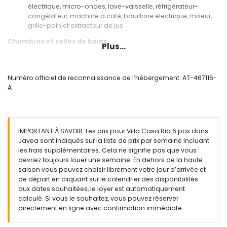
électrique, micro-ondes, lave-vaisselle, réfrigérateur-
congélateur, machine à café, bouilloire électrique, mixeur,
grille-pain et extracteur de jus
Chambres et salles de bains
Plus...
chambre avec climatisation et lit queen-size (mesurant 190
par 150 cm) et salle de bains attenante
chambre avec climatisation et 2 lits simples (mesurant 190
Numéro officiel de reconnaissance de l’hébergement: AT-467116-
par 90 cm)
A
chambre avec climatisation et 2 lits simples (mesurant 200
par 90 cm)
salle de bains attenante avec lavabo simple, baignoire,
douche et toilettes
IMPORTANT À SAVOIR: Les prix pour Villa Casa Rio 6 pax dans
salle de bains avec lavabo simple, combinaison
Javea sont indiqués sur la liste de prix par semaine incluant
baignoire/douche et toilettes
les frais supplémentaires. Cela ne signifie pas que vous
Extérieur de la villa
devriez toujours louer une semaine. En dehors de la haute
saison vous pouvez choisir librement votre jour d’arrivée et
terrain grand et clos
de départ en cliquant sur le calendrier des disponibilités
piscine privée chauffée mesurant 10 m x 5 m et 2 m de
aux dates souhaitées, le loyer est automatiquement
profondeur
calculé. Si vous le souhaitez, vous pouvez réserver
beau jardin gazonné avec gravier, arbres et mobilier de
directement en ligne avec confirmation immédiate.
jardin avec transats
terrasse couverte