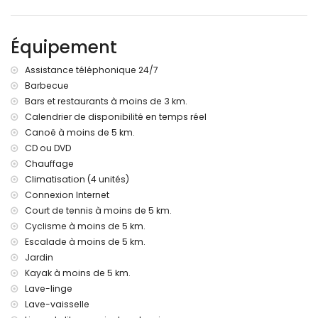
barbecue
3 places de stationnement privées
Équipement
Informations supplémentaires
ville la plus proche : Javea (à moins de 5 kilomètres de la
Assistance téléphonique 24/7
villa)
Barbecue
berges ou rivage le plus proche : Mer Méditerranée, Javea
Bars et restaurants à moins de 3 km.
(à moins de 5 kilomètres de la villa)
plage la plus proche : Playa del Arenal (à moins de 5
Calendrier de disponibilité en temps réel
kilomètres de la villa)
Canoë à moins de 5 km.
port le plus proche : La Fontana, Javea (à moins de 5
CD ou DVD
kilomètres de la villa)
Chauffage
parc le plus proche : Pinosol, Javea (à moins de 4
Climatisation (4 unités)
kilomètres de la villa)
Connexion Internet
aéroport le plus proche : Alicante (à moins de 100
Court de tennis à moins de 5 km.
kilomètres de la villa)
deuxième aéroport le plus proche : Valence (> 100
Cyclisme à moins de 5 km.
kilomètres)
Escalade à moins de 5 km.
les animaux de compagnie ne sont pas admis
Jardin
L'hébergement est très adapté aux familles avec enfants
Kayak à moins de 5 km.
Équipements et services inclus dans le prix de la location de
Lave-linge
la villa
Lave-vaisselle