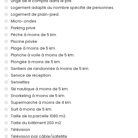
Linge de lit compris dans le prix
internet (WiFi)
fer et planche à repasser
Logement adapté au nombre spécifié de personnes.
linge de lit et serviettes
Logement de plain-pied.
service de réception et service d'urgence 24h/24
Micro-ondes
chauffage central et climatisation
Parking privé
Équipements et services en supplément
Pêche à moins de 5 km.
Piscine privée
chauffage de la piscine
Plage à moins de 5 km.
lit pour enfant/berceau (sur demande)
Planche à voile à moins de 5 km.
Loisirs et activités de détente pour vos vacances à Javea,
Plongée à moins de 5 km.
Costa Blanca
Sentiers de randonnée à moins de 5 km.
cinéma, théâtre, discothèque, bar, promenade (El Arenal et
Service de réception
Javea) (à moins de 5 kilomètres de la maison)
Serviettes
Sites touristiques et culture à Javea, Costa Blanca
Ski nautique à moins de 5 km.
Snorkeling à moins de 5 km.
musée (Histórico de Javea), église (Virgen de Loreto, Puerto,
Supermarché à moins de 4 km.
Javea), monument (Molinos de Viento, Javea), bâtiment
Surf à moins de 5 km.
architectural (Pueblo Histórico, Javea), et site historique
(Histórico de Javea) (à moins de 5 kilomètres de
Taille de la parcelle 1080 m2.
l'hébergement)
Taille du bâtiment 200 m2.
ruines (Pueblo Histórico et Javea) (à moins de 10 kilomètres
Télévision
de l'hébergement)
Télévision par câble/satellite