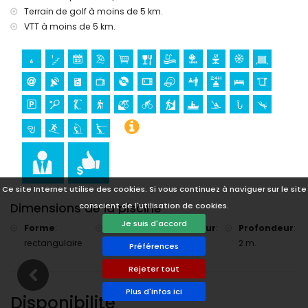
château (Portal de la Vila et Denia) (à moins de 25
Terrain de golf à moins de 5 km.
kilomètres de l'hébergement)
VTT à moins de 5 km.
Sports
tennis, golf, randonnée, VTT, cyclisme, escalade, canoë,
kayak, pêche, plongée, snorkeling, surf, planche à voile, et
ski nautique (à moins de 5 kilomètres de la villa)
équitation (à moins de 10 kilomètres de la villa)
Ce site Internet utilise des cookies. Si vous continuez à naviguer sur le site
Dimensions de la piscine
conscient de l'utilisation de cookies.
Je suis d'accord
Forme
:
Longueur
:
Largeur
:
Profondeur
:
rectangulaire
10 m.
5 m.
2 m.
Préférences
Rejeter tout
Plus d'infos ici
Disponibilité