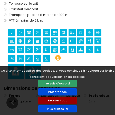
mètres de la villa)
Terrasse sur le toit
randonnée, VTT et escalade (à moins de 5 kilomètres de la
Transfert aéroport
villa)
Transports publics à moins de 100 m.
golf (Golf de Jávea) (à moins de 10 kilomètres de la villa)
VTT à moins de 2 km.
Ce site Internet utilise des cookies. Si vous continuez à naviguer sur le site
conscient de l'utilisation de cookies.
Je suis d'accord
Dimensions de la piscine
Préférences
Forme
:
Longueur
:
Largeur
:
Profondeur
:
Rejeter tout
rectangulaire
6 m.
3 m.
2 m.
Plus d'infos ici