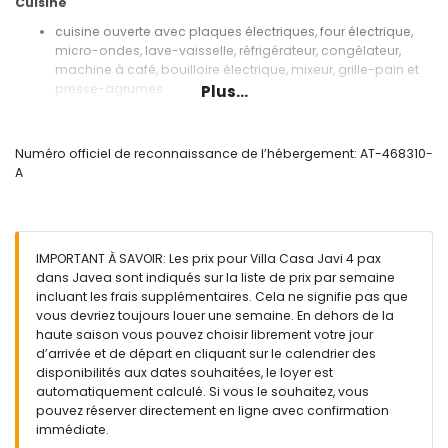
Cuisine
cuisine ouverte avec plaques électriques, four électrique,
micro-ondes, lave-vaisselle, réfrigérateur, congélateur,
machine à café, bouilloire électrique, mixeur, grille-pain et
presse-agrumes
Plus...
Chambres et salles de bain
chambre avec lit queen size (190 x 150 cm)
Numéro officiel de reconnaissance de l’hébergement: AT-468310-
chambre avec lit double (200 x 140 cm)
A
salle de bain avec lavabo, baignoire/douche et toilettes
Extérieur de la villa
terrain clôturé
IMPORTANT À SAVOIR: Les prix pour Villa Casa Javi 4 pax
piscine privée mesurant 6 m x 3 m et 2 m de profondeur
dans Javea sont indiqués sur la liste de prix par semaine
terrasse
incluant les frais supplémentaires. Cela ne signifie pas que
barbecue
vous devriez toujours louer une semaine. En dehors de la
douche extérieure
haute saison vous pouvez choisir librement votre jour
coin salon extérieur
d’arrivée et de départ en cliquant sur le calendrier des
toit-terrasse
disponibilités aux dates souhaitées, le loyer est
automatiquement calculé. Si vous le souhaitez, vous
Informations supplémentaires
pouvez réserver directement en ligne avec confirmation
ville la plus proche : Jávea (à moins de 2 kilomètres de la
immédiate.
villa)