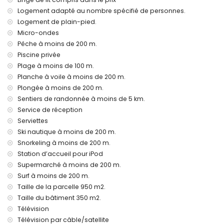
Logement adapté au nombre spécifié de personnes.
service aéroport
Logement de plain-pied.
lit supplémentaire et lits/couffins pour enfants (sur
demande)
Micro-ondes
Pêche à moins de 200 m.
Activités de divertissement et de loisirs pour vos vacances
Piscine privée
à Jávea, Costa Blanca
Plage à moins de 100 m.
promenade (El Arenal et Jávea) (à 500 mètres de la
Planche à voile à moins de 200 m.
maison)
Plongée à moins de 200 m.
cinéma et théâtre (à 5 kilomètres de la maison)
Sentiers de randonnée à moins de 5 km.
Sites et culture à Jávea, Costa Blanca
Service de réception
Serviettes
musée (Histórico de Jávea, Jávea), église (San Bartolomé,
Pueblo, Jávea), ruine (Molinos de Viento, Jávea), monument
Ski nautique à moins de 200 m.
(Pueblo de Jávea, Jávea), bâtiment architectural (Histórico
Snorkeling à moins de 200 m.
de Jávea, Jávea), lieu historique (Pueblo de Jávea et
Station d’accueil pour iPod
Jávea) (à moins de 5 kilomètres de l'hébergement)
Supermarché à moins de 200 m.
château (Portal de la Vila et Denia) (à moins de 25
Surf à moins de 200 m.
kilomètres de l'hébergement)
Taille de la parcelle 950 m2.
Sports
Taille du bâtiment 350 m2.
tennis, vélo, canoë, kayak, pêche, plongée, plongée avec
Télévision
tuba, surf, planche à voile et ski nautique (à moins de 1000
Télévision par câble/satellite