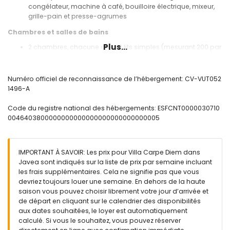
congélateur, machine à café, bouilloire électrique, mixeur,
grille-pain et presse-agrumes
Chambres et salles de bains
Plus...
2 chambres, chacune avec 2 lits simples (mesurant 200 par
90 cm)
chambre avec climatisation, 2 lits simples (mesurant 190
par 80 cm) et salle de bain en suite
Numéro officiel de reconnaissance de l’hébergement: CV-VUT052
salle de bain en suite avec lavabo, douche et toilettes
1496-A
salle de bain avec lavabo, combinaison baignoire/douche
et toilettes
Code du registre national des hébergements: ESFCNT0000030710
0046403800000000000000000000000000005
Extérieur de la villa
terrain clôturé
piscine privée mesurant 10m x 5m et 2m de profondeur
IMPORTANT À SAVOIR: Les prix pour Villa Carpe Diem dans
beau jardin avec pelouse, gravier, arbres et mobilier de
Javea sont indiqués sur la liste de prix par semaine incluant
jardin avec transats
les frais supplémentaires. Cela ne signifie pas que vous
2 terrasses, dont 1 couverte
devriez toujours louer une semaine. En dehors de la haute
barbecue
saison vous pouvez choisir librement votre jour d’arrivée et
espace salon extérieur et espace repas extérieur
de départ en cliquant sur le calendrier des disponibilités
2 places de parking privées
aux dates souhaitées, le loyer est automatiquement
calculé. Si vous le souhaitez, vous pouvez réserver
Informations supplémentaires