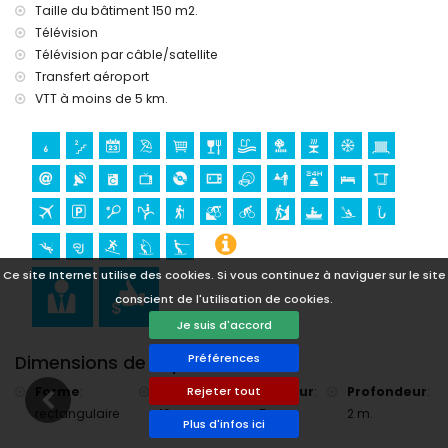
tennis, équitation, randonnée, VTT, cyclisme, escalade,
Taille du bâtiment 150 m2.
canoë, kayak, pêche, plongée, snorkeling, surf, planche à
Télévision
voile et ski nautique (à moins de 5 kilomètres de la villa)
Télévision par câble/satellite
golf (Jávea Golf) (à moins de 10 kilomètres de la villa)
Transfert aéroport
VTT à moins de 5 km.
Ce site Internet utilise des cookies. Si vous continuez à naviguer sur le site
conscient de l'utilisation de cookies.
Je suis d'accord
Préférences
Dimensions de la piscine
Forme
:
Longueur
:
Largeur
:
Profondeur
:
Rejeter tout
rectangulaire
10 m.
5 m.
2 m.
Plus d'infos ici