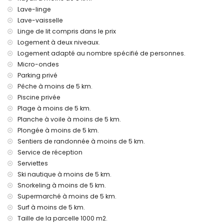
service de réception et service d'urgence 24h/24
Lave-linge
chauffage central et climatisation
Lave-vaisselle
Installations et services à supplément
Linge de lit compris dans le prix
service aéroport
Logement à deux niveaux.
lit supplémentaire et lits/couffins pour enfants (sur
Logement adapté au nombre spécifié de personnes.
demande)
Micro-ondes
Parking privé
Divertissements et activités de loisirs pour vos vacances à
Jávea, Costa Blanca
Pêche à moins de 5 km.
Piscine privée
discothèque, bar et promenade (El Arenal) (à moins de 5
Plage à moins de 5 km.
kilomètres de la maison)
Planche à voile à moins de 5 km.
Sites et culture à Jávea, Costa Blanca
Plongée à moins de 5 km.
musée (Histórico de Jávea, Jávea), église (Virgen de Loreto,
Sentiers de randonnée à moins de 5 km.
Puerto, Jávea), ruine (Molinos de Viento, Jávea), monument
Service de réception
(Pueblo de Jávea, Jávea), bâtiment architectural (Histórico
Serviettes
de Jávea, Jávea), lieu historique (Pueblo de Jávea et
Ski nautique à moins de 5 km.
Jávea) (à moins de 5 kilomètres de l'hébergement)
Snorkeling à moins de 5 km.
château (Portal de la Vila et Denia) (à moins de 25
Supermarché à moins de 5 km.
kilomètres de l'hébergement)
Surf à moins de 5 km.
Sports
Taille de la parcelle 1000 m2.